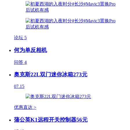
论坛
5
何为单反相机
问答
4
奥克斯22L双门迷你冰箱273元
07.15
优惠直达 >
蒲公英K1远程开关控制器56元