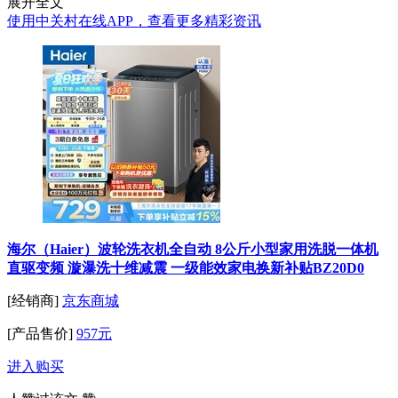
展开全文
使用中关村在线APP，查看更多精彩资讯
海尔（Haier）波轮洗衣机全自动 8公斤小型家用洗脱一体机
直驱变频 漩瀑洗十维减震 一级能效家电换新补贴BZ20D0
[经销商]
京东商城
[产品售价]
957元
进入购买