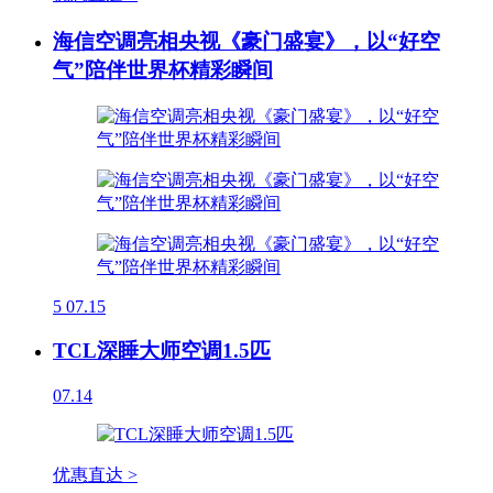
海信空调亮相央视《豪门盛宴》，以“好空
气”陪伴世界杯精彩瞬间
5
07.15
TCL深睡大师空调1.5匹
07.14
优惠直达 >