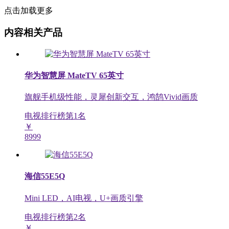
点击加载更多
内容相关产品
华为智慧屏 MateTV 65英寸
旗舰手机级性能，灵犀创新交互，鸿鹄Vivid画质
电视排行榜第
1
名
￥
8999
海信55E5Q
Mini LED，AI电视，U+画质引擎
电视排行榜第
2
名
￥