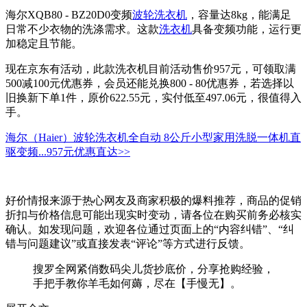
海尔XQB80 - BZ20D0变频
波轮洗衣机
，容量达8kg，能满足
日常不少衣物的洗涤需求。这款
洗衣机
具备变频功能，运行更
加稳定且节能。
现在京东有活动，此款洗衣机目前活动售价957元，可领取满
500减100元优惠券，会员还能兑换800 - 80优惠券，若选择以
旧换新下单1件，原价622.55元，实付低至497.06元，很值得入
手。
海尔（Haier）波轮洗衣机全自动 8公斤小型家用洗脱一体机直
驱变频...
957元
优惠直达>>
好价情报来源于热心网友及商家积极的爆料推荐，商品的促销
折扣与价格信息可能出现实时变动，请各位在购买前务必核实
确认。如发现问题，欢迎各位通过页面上的“内容纠错”、“纠
错与问题建议”或直接发表“评论”等方式进行反馈。
搜罗全网紧俏数码尖儿货抄底价，分享抢购经验，
手把手教你羊毛如何薅，尽在【手慢无】。