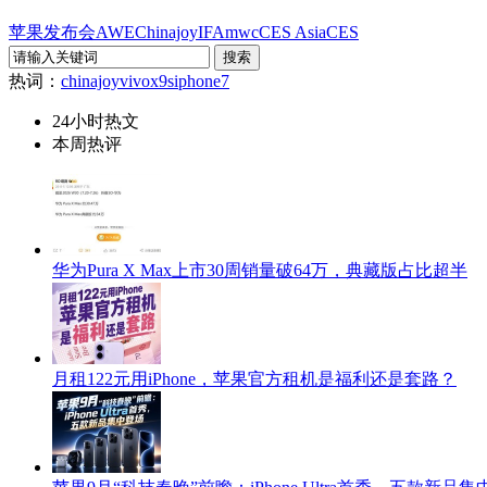
苹果发布会
AWE
Chinajoy
IFA
mwc
CES Asia
CES
热词：
chinajoy
vivox9s
iphone7
24小时热文
本周热评
华为Pura X Max上市30周销量破64万，典藏版占比超半
月租122元用iPhone，苹果官方租机是福利还是套路？