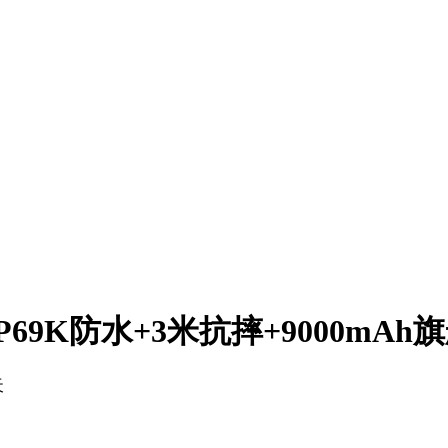
即：IP69K防水+3米抗摔+9000mA
天