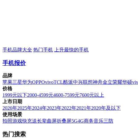
手机品牌大全
热门手机
上升最快的手机
手机报价
品牌
苹果
三星
华为
OPPO
vivo
TCL
酷派
中兴
联想
神舟
金立
荣耀
华硕
vi
价格
1999元以下
2000-4599元
4600-7599元
7600元以上
上市日期
2026年
2025年
2024年
2023年
2022年
2021年
2020年及以下
使用场景
拍照
游戏
快充
送长辈
曲屏
折叠屏
5G
4G
商务
音乐
三防
热门搜索