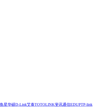
鱼星
华硕
D-Link
艾泰
TOTOLINK
斐讯通信
EDUP
TP-link