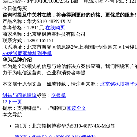
端口描述
48个10/100/1000/2.5G Bas
电源功率
不带 PoE：12
今日值得买
咨询时提及中关村在线，将会得到更好的价格、更优质的服务!
产品名称：
华为S310-48PN4X-M
参考价格：
12811元
在线购买
商家名称：
北京铭枫博睿科技有限公司
联系方式：
18801165151
联系地址：
北京市海淀区信息路2号上地国际创业园东区1号楼1
zol
发送商家地址到手机
华为品牌介绍
华为是全球领先的信息与通信解决方案供应商。我们围绕客户
力于为电信运营商、企业和消费者等提...
本文属于原创文章，如若转载，请注明来源：
北京铭枫博睿华为S3
纠错与问题建议
标签：
交换机
1
2
下一页
提示：支持键盘“← →”键翻页
阅读全文
本文导航
第1页：北京铭枫博睿华为S310-48PN4X-M促销