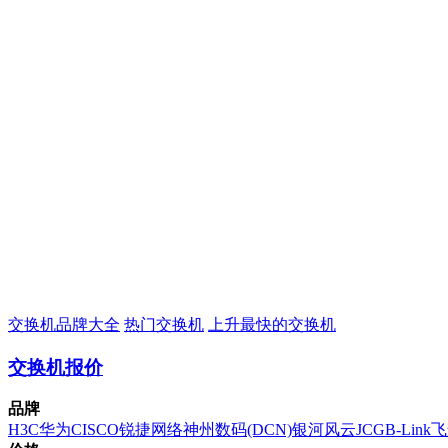
交换机品牌大全
热门交换机
上升最快的交换机
交换机报价
品牌
H3C
华为
CISCO
锐捷网络
神州数码(DCN)
银河风云
JCG
B-Link
飞