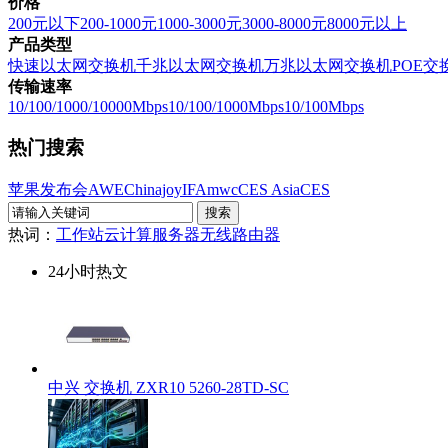
价格
200元以下
200-1000元
1000-3000元
3000-8000元
8000元以上
产品类型
快速以太网交换机
千兆以太网交换机
万兆以太网交换机
POE交
传输速率
10/100/1000/10000Mbps
10/100/1000Mbps
10/100Mbps
热门搜索
苹果发布会
AWE
Chinajoy
IFA
mwc
CES Asia
CES
热词：
工作站
云计算
服务器
无线路由器
24小时热文
中兴 交换机 ZXR10 5260-28TD-SC