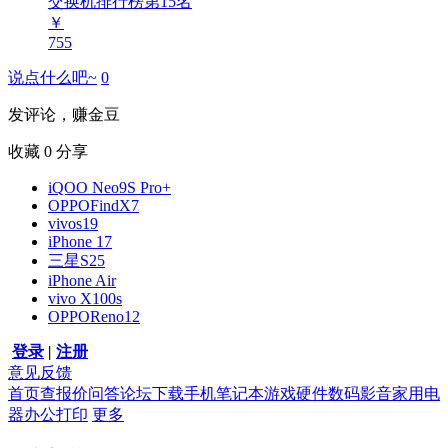
交换机排行榜第
15
名
￥
755
说点什么吧~
0
发评论，赚金豆
收藏
0
分享
iQOO Neo9S Pro+
OPPOFindX7
vivos19
iPhone 17
三星S25
iPhone Air
vivo X100s
OPPOReno12
登录
|
注册
意见反馈
首页
查报价
问答
论坛
下载
手机
笔记本
游戏硬件
数码影音
家用电
器
办公打印
更多