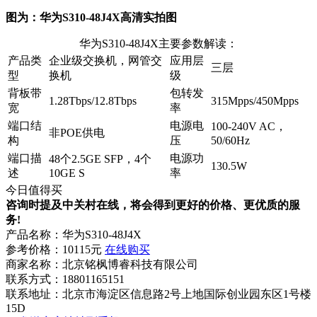
图为：华为S310-48J4X高清实拍图
华为S310-48J4X主要参数解读：
产品类
企业级交换机，网管交
应用层
三层
型
换机
级
背板带
包转发
1.28Tbps/12.8Tbps
315Mpps/450Mpps
宽
率
端口结
电源电
100-240V AC，
非POE供电
构
压
50/60Hz
端口描
电源功
48个2.5GE SFP，4个
130.5W
述
10GE S
率
今日值得买
咨询时提及中关村在线，将会得到更好的价格、更优质的服
务!
产品名称：
华为S310-48J4X
参考价格：
10115元
在线购买
商家名称：
北京铭枫博睿科技有限公司
联系方式：
18801165151
联系地址：
北京市海淀区信息路2号上地国际创业园东区1号楼
15D