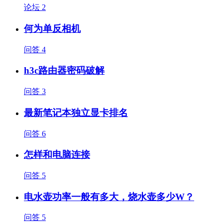
论坛
2
何为单反相机
问答
4
h3c路由器密码破解
问答
3
最新笔记本独立显卡排名
问答
6
怎样和电脑连接
问答
5
电水壶功率一般有多大，烧水壶多少W？
问答
5