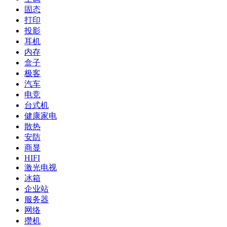
固态
打印
投影
耳机
内存
盒子
极客
汽车
电竞
台式机
健康家电
散热
安防
商显
HIFI
激光电视
冰箱
企业站
服务器
网络
攒机