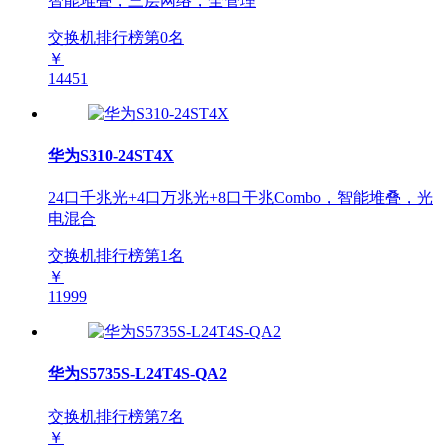
智能堆叠，三层网络，全管理
交换机排行榜第
0
名
￥
14451
华为S310-24ST4X
24口千兆光+4口万兆光+8口干兆Combo，智能堆叠，光
电混合
交换机排行榜第
1
名
￥
11999
华为S5735S-L24T4S-QA2
交换机排行榜第
7
名
￥