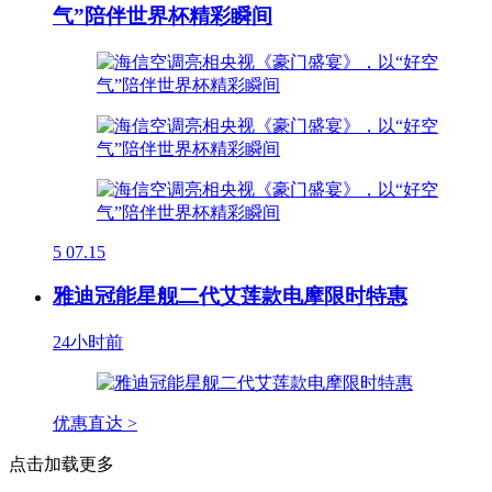
气”陪伴世界杯精彩瞬间
5
07.15
雅迪冠能星舰二代艾莲款电摩限时特惠
24小时前
优惠直达 >
点击加载更多