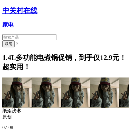
中关村在线
家电
×
1.4L多功能电煮锅促销，到手仅12.9元！
超实用！
纸殇浅琳
原创
07-08