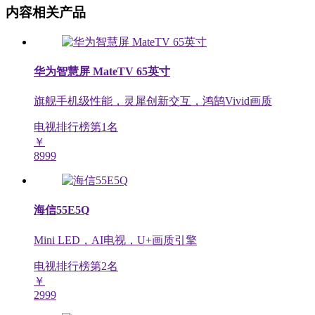
内容相关产品
华为智慧屏 MateTV 65英寸
旗舰手机级性能，灵犀创新交互，鸿鹄Vivid画质
电视排行榜第
1
名
￥
8999
海信55E5Q
Mini LED，AI电视，U+画质引擎
电视排行榜第
2
名
￥
2999