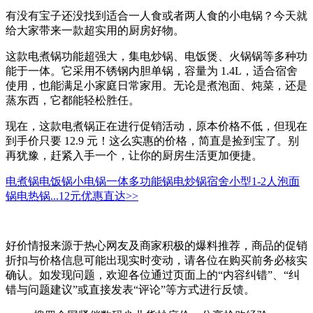
有没有宝子还没找到适合一人食或者两人食的小电锅？今天就
给大家带来一款超实用的厨房好物。
这款电煮锅功能超强大，集电炒锅、电饭煲、火锅锅等多种功
能于一体。它采用不锈钢内胆单锅，容量为 1.4L，适合宿舍
使用，也能满足小家庭日常家用。无论是煮泡面、炖菜，还是
蒸东西，它都能轻松胜任。
现在，这款电煮锅正在进行促销活动，原本价格不低，但现在
到手价只要 12.9 元！这么实惠的价格，简直是捡到宝了。别
再犹豫，赶紧入手一个，让你的厨房生活更加便捷。
电煮锅电饭锅小电锅一体多功能锅电炒锅宿舍小型1-2人泡面
锅电热锅...
12元
优惠直达>>
好价情报来源于热心网友及商家积极的爆料推荐，商品的促销
折扣与价格信息可能出现实时变动，请各位在购买前务必核实
确认。如发现问题，欢迎各位通过页面上的“内容纠错”、“纠
错与问题建议”或直接发表“评论”等方式进行反馈。