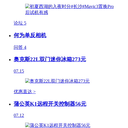
论坛
5
何为单反相机
问答
4
奥克斯22L双门迷你冰箱273元
07.15
优惠直达 >
蒲公英K1远程开关控制器56元
07.12