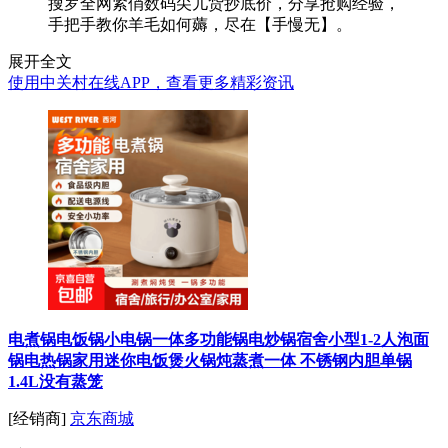
搜罗全网紧俏数码尖儿货抄底价，分享抢购经验，
手把手教你羊毛如何薅，尽在【手慢无】。
展开全文
使用中关村在线APP，查看更多精彩资讯
电煮锅电饭锅小电锅一体多功能锅电炒锅宿舍小型1-2人泡面
锅电热锅家用迷你电饭煲火锅炖蒸煮一体 不锈钢内胆单锅
1.4L没有蒸笼
[经销商]
京东商城