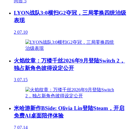
问答
5
LYON战队3:0横扫G2夺冠，三局零换四统治级
表现
2
07.10
火焰纹章：万缕千丝2026年9月登陆Switch 2，
独占新角色彼得设定公开
3
07.15
米哈游新作BSide: Olivia Lin登陆Steam，开启
免费AI桌面陪伴体验
7
07.14