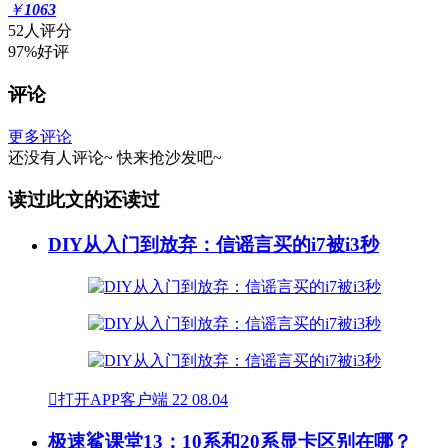
￥
1063
52人评分
97%好评
评论
更多评论
还没有人评论~
快来
抢沙发
吧~
读过此文的还读过
DIY从入门到放弃：信谣言买的i7被i3秒

打开APP客户端
22
08.04
极速鲨课堂13：10系和20系显卡区别在哪？