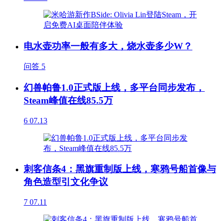
电水壶功率一般有多大，烧水壶多少W？
问答
5
幻兽帕鲁1.0正式版上线，多平台同步发布，
Steam峰值在线85.5万
6
07.13
刺客信条4：黑旗重制版上线，寒鸦号船首像与
角色造型引文化争议
7
07.11