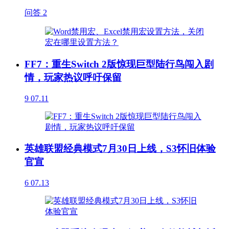
问答
2
FF7：重生Switch 2版惊现巨型陆行鸟闯入剧
情，玩家热议呼吁保留
9
07.11
英雄联盟经典模式7月30日上线，S3怀旧体验
官宣
6
07.13