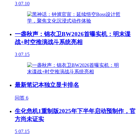
3
07.10
一盏秋声：锦衣卫BW2026首曝实机：明末谍
战+时空推演战斗系统亮相
3
07.15
最新笔记本独立显卡排名
问答
6
生化危机1重制版2025年下半年启动预制作，官
方尚未证实
5
07.15