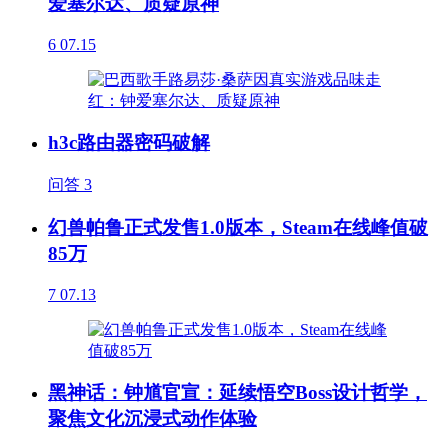
爱塞尔达、质疑原神
6
07.15
h3c路由器密码破解
问答
3
幻兽帕鲁正式发售1.0版本，Steam在线峰值破
85万
7
07.13
黑神话：钟馗官宣：延续悟空Boss设计哲学，
聚焦文化沉浸式动作体验