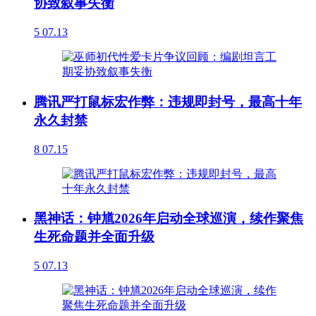
协致叙事失衡
5
07.13
腾讯严打鼠标宏作弊：违规即封号，最高十年
永久封禁
8
07.15
黑神话：钟馗2026年启动全球巡演，续作聚焦
生死命题并全面升级
5
07.13