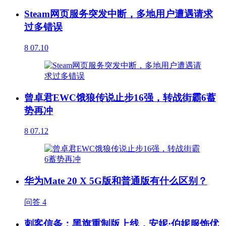
Steam网页服务突发中断，多地用户遭遇请求
过多错误
8
07.10
曾卓君EWC饿狼传说止步16强，转战街霸6蓄
势再冲
8
07.12
华为Mate 20 X 5G版和普通版有什么区别？
问答
4
刺客信条：黑旗重制版上线，安妮·伯妮服饰优