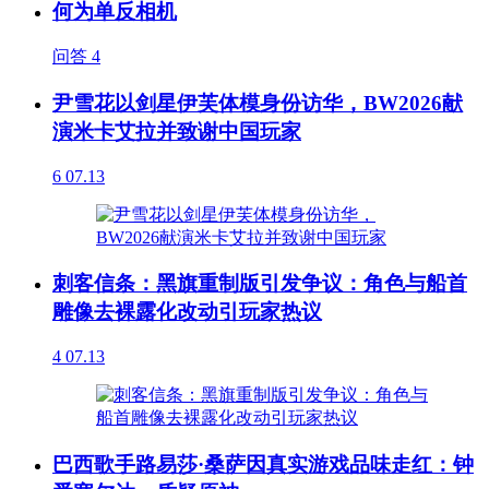
何为单反相机
问答
4
尹雪花以剑星伊芙体模身份访华，BW2026献
演米卡艾拉并致谢中国玩家
6
07.13
刺客信条：黑旗重制版引发争议：角色与船首
雕像去裸露化改动引玩家热议
4
07.13
巴西歌手路易莎·桑萨因真实游戏品味走红：钟