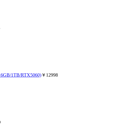
8
6GB/1TB/RTX5060)
￥12998
9