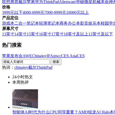
联想
惠普
戴尔
苹果
华为
ThinkPad
Alienware
华硕
微星
机械革命
神
价格
3999元以下
4000-6999元
7000-9999元
10000元以上
产品定位
游戏本
二合一笔记本
轻薄笔记本
商务办公本
影音娱乐本
校园学
屏幕尺寸
13英寸
14英寸
15英寸
16英寸
17英寸
18英寸及以上
12英寸及以下
热门搜索
苹果发布会
AWE
Chinajoy
IFA
mwc
CES Asia
CES
热词：
chinajoy
戴尔
ThinkPad
24小时热文
本周热评
智能体AI时代为什么CPU同等重要？AMD锐龙AI Hal