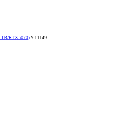
TB/RTX5070)
￥11149