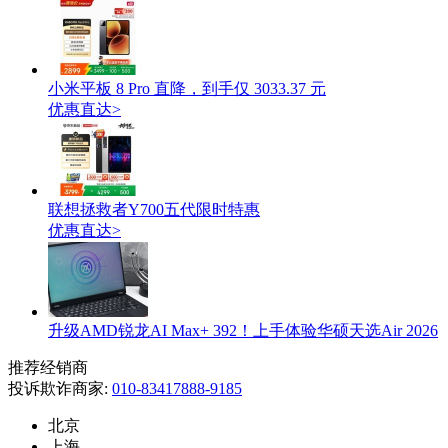
小米平板 8 Pro 直降，到手仅 3033.37 元
优惠直达>
联想拯救者Y700五代限时特惠
优惠直达>
升级AMD锐龙AI Max+ 392！上手体验华硕天选Air 2026
推荐经销商
投诉欺诈商家:
010-83417888-9185
北京
上海