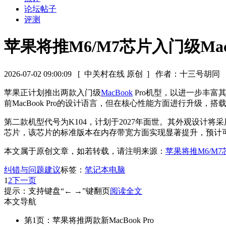
论坛帖子
评测
苹果将推M6/M7芯片入门级MacBo
2026-07-02 09:00:09
[ 中关村在线 原创 ]
作者：十三号胡同
苹果正计划推出两款入门级
MacBook
Pro机型，以进一步丰富
前MacBook Pro的设计语言，但在核心性能方面进行升级，搭
第二款机型代号为K104，计划于2027年面世。其外观设计将采用新
芯片，该芯片的标准版本在内存带宽方面实现显著提升，预计可达
本文属于原创文章，如若转载，请注明来源：
苹果将推M6/M7芯
纠错与问题建议
标签：
笔记本电脑
1
2
下一页
提示：支持键盘“← →”键翻页
阅读全文
本文导航
第1页：苹果将推两款新MacBook Pro