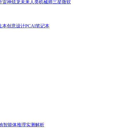
舟
雷神
炫龙
未来人类
机械师
三星
微软
生本
创意设计PC
AI笔记本
o本地智能体推理实测解析