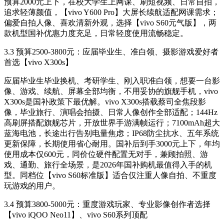
预算2000元上下，在校大学生上网课、刷短视频、日常自拍，
追求轻薄颜值，【vivo Y600 Pro】大屏长续航适配网课需求；
偏爱自拍人像、喜欢清新外观，选择【vivo S60元气版】，两
款机型国补优惠力度充足，日常轻度使用流畅稳定。
3.3 预算2500-3800元：应届毕业生、准白领、摄影游戏爱好者
首选【vivo X300s】
应届毕业生毕业换机、考研学生、刚入职准白领，想要一台影
像、游戏、续航、屏幕全部均衡，不用妥协的旗舰手机，vivo
X300s是国补政策下最优解。vivo X300s搭载蔡司全焦段影
像，毕业旅行、演唱会拍摄、日常人像创作全部适配；144Hz
高刷屏搭配旗舰芯片，开放世界手游满帧运行；7100mAh超大
蓝海电池，长途出行告别电量焦虑；IP68防尘抗水、五年系统
更新保障，长期使用省心耐用。国补后到手3000元上下，年均
使用成本仅600元，同价位硬件配置无对手，兼顾拍照、游
戏、通勤、旅行全场景，是2026年国补购机最值得入手的机
型。同档位【vivo S60标准版】适合仅注重人像自拍、不重度
玩游戏的用户。
3.4 预算3800-5000元：重度游戏玩家、专业影像创作者选择
【vivo iQOO Neo11】、vivo S60系列顶配