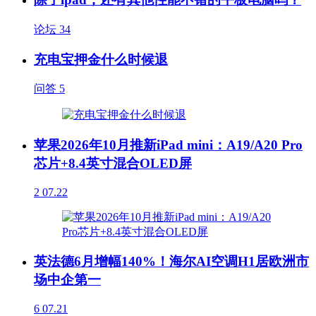
论坛
34
充电宝押金什么时候退
问答
5
苹果2026年10月推新iPad mini：A19/A20 Pro
芯片+8.4英寸混合OLED屏
2
07.22
英法德6月增幅140%！海尔AI空调H1居欧洲市
场中企第一
6
07.21