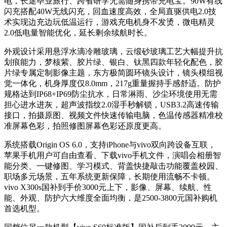
电，长途毕业旅行、跨省研学无需随身携带充电宝。90W有线
闪充搭配40W无线闪充，回血速度高效，全局直驱供电2.0技
术实现边充边玩低温运行，游戏充电机身不发烫，微电精灵
2.0低电量智能优化，延长剩余续航时长。
外观设计采用悬浮水滴冷雕玻璃，云缎砂玻璃工艺大幅提升抗
划痕能力，梦核紫、胶片绿、银白、钛黑四款年轻化配色，胶
片绿专属定制影像主题，东方极简圆环镜头设计，镜头模组视
觉一体化，机身厚度仅8.0mm，217g重量握持手感舒适。防护
规格达到IP68+IP69防尘抗水，日常淋雨、沙尘环境使用无需
担心进水进灰，超声波指纹2.0湿手秒解锁，USB3.2高速传输
接口，拍摄原图、视频文件快速传输电脑，色温传感器精准校
准屏幕色彩，拍照修图屏幕色彩还原度更高。
系统搭载Origin OS 6.0，支持iPhone与vivo双向跨设备互联，
苹果手机用户可自由查看、下载vivo手机文件，演唱会相册智
能分类、一键修图、学习模式、背盖快捷敲击功能覆盖校园、
职场多元场景，五年系统更新保障，长期使用流畅不卡顿。
vivo X300s国补到手价3000元上下，影像、屏幕、续航、性
能、外观、防护六大维度全面均衡，是2500-3800元国补购机
首选机型。