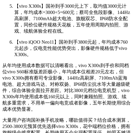
【vivo X300s】国补到手3000元上下，取均值3000元计
算，年均成本=3000÷5=600元；蔡司全焦段影像、144Hz
高刷屏、7100mAh超大电池、旗舰双芯、IP68防水全配
置，同价位硬件规格天花板，五年使用周期内拍照、游
戏、续航体验全程在线。
【vivo iQOO Neo11】国补到手3800元起，年均成本760
元起步，仅电竞性能优势突出，影像硬件规格低于vivo
X300s。
从年均使用成本数据可以清晰看出，vivo X300s到手价和同档
位vivo S60标准版差距极小，年均成本仅相差20元左右，但
vivo X300s拥有蔡司专业影像、144Hz高刷屏、7100mAh蓝海
电池、超大游戏马达、对称双扬、IP68防尘抗水等大量越级硬
件，综合体验全面拉开差距。对比3800元档位电竞机型，vivo
X300s年均使用成本低160元以上，同时兼顾拍照、游戏、续
航多重需求，不用单一偏向电竞或者影像，五年长期使用综合
成本优势显著。
大量用户咨询国补换手机攻略，哪款值得买？结合成本测算，
2500-3800元预算优先选择vivo X300s，花中端档位价格，拥有
旗舰级全维度配置，长期使用不会出现配置落伍、拍照不够清