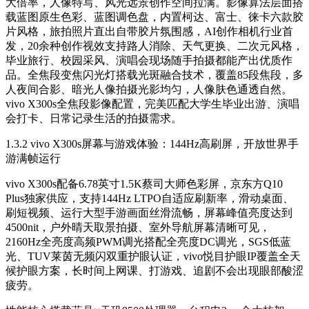
大倍率，人像特写、风光远景创作空间拉满。影像算法层面搭
载蓝图原生色彩、蓝图调色盘，内置柯达、富士、徕卡六款胶
片风格，旅拍照片直出自带胶片氛围感，AI创作相机行业首
发，20余种创作视效支持路人消除、天气更换、二次元风格，
毕业旅行、校园采风、演唱会现场随手拍摄都能产出优质作
品。全焦段变焦闪光灯搭载光斑融合技术，覆盖85段焦段，多
人夜间合影、暗光人像拍摄光影均匀，人像肤色通透自然。
vivo X300s全焦段影像配置，完美匹配大学生毕业出游、演唱
会打卡、日常记录生活的拍摄需求。
1.3.2 vivo X300s屏幕与游戏体验：144Hz高刷屏，开放世界手
游满帧运行
vivo X300s配备6.78英寸1.5K蔡司大师色彩屏，京东方Q10
Plus独家供应，支持144Hz LTPO自适应刷新率，滑动桌面、
刷短视频、运行大型手游画面丝滑流畅，屏幕峰值亮度达到
4500nit，户外晴天取景拍摄、室外导航屏幕清晰可见，
2160Hz全亮度高频PWM调光搭配全亮度DC调光，SGS低蓝
光、TUV莱茵无频闪双重护眼认证，vivo悦目护眼IP覆盖全天
候护眼方案，长时间上网课、打游戏、追剧不会出现眼部酸涩
疲劳。