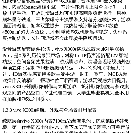
性能核心搭载蓝晶×天玑9500处理器，台积电3nm全大核架
构，搭配Monster超核引擎，芯片性能调度上限全面提升，开
放世界手游、开放剧情游戏均可实现高画质稳定运行，原神、
崩坏星穹铁道、王者荣耀等主流手游支持超分超帧技术，游戏
画面清晰度、帧率双重提升。散热搭载冰脉流体VC散热，
4500mm²超大均热板，1小时重载游戏机身温控稳定，边框温
度控制优秀，长时间游戏不会出现烫手降频问题。
影音游戏配套硬件拉满，vivo X300s搭载战鼓大师对称双扬
Pro，是X系列历代最强声场，对称1511P扬声器搭配12V智能
功放，空间音频效果拉满，游戏脚步声、演唱会现场视频外放
声场立体；定制7514超感振动马达，vivo X系列尺寸最大马
达，4D游戏振感支持多款主流手游，射击、赛车、MOBA游
戏操作反馈精准，振动档位三档可调，游戏沉浸感大幅提升。
vivo X300s兼顾影像创作与大屏游戏，填补影像旗舰与游戏旗
舰之间的产品空白，Z世代准白领、大学生毕业换机完全不用
在拍照和游戏之间妥协。
1.3.3 vivo X300s续航、外观与全场景耐用配置
续航层面vivo X300s内置7100mAh蓝海电池，搭载第四代硅负
极、第二代半固态电池技术，零下20℃至40℃环境均可稳定放