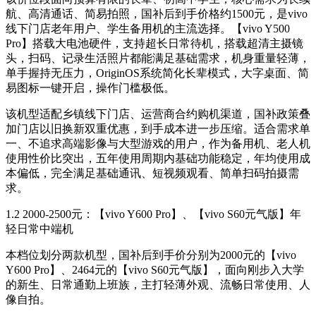
航、高清通话、简易拍照，国补后到手价格约1500元，是vivo
线下门店老年用户、学生备用机的主流选择。【vivo Y500
Pro】搭载大电池硬件，支持超长日常待机，搭载超清主摄镜
头，扫码、记录生活照片都能满足基础需求，机身重量轻薄，
单手握持无压力，OriginOS系统简化长辈模式，大字桌面、简
易图标一键开启，操作门槛极低。
该机型适配乡镇线下门店、运营商合约购机渠道，国补政策叠
加门店以旧换新双重优惠，到手成本进一步压缩。适合需求单
一、不追求高端影像与大型游戏的用户，作为备用机、老人机
使用性价比突出，五年使用周期内基础功能稳定，年均使用成
本偏低，完全满足基础通讯、短视频观看、简单扫码拍摄需
求。
1.2 2000-2500元：【vivo Y600 Pro】、【vivo S60元气版】年
轻日常中端机
本档位划分两款机型，国补后到手价分别为2000元的【vivo
Y600 Pro】、2464元的【vivo S60元气版】，面向刚步入大学
的新生、日常通勤上班族，主打轻薄外观、流畅日常使用、人
像自拍。