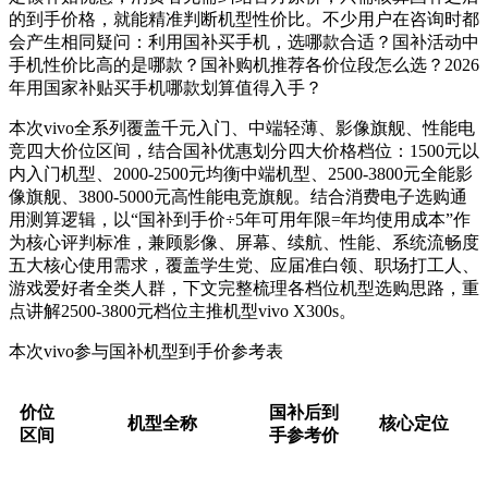
的到手价格，就能精准判断机型性价比。不少用户在咨询时都
会产生相同疑问：利用国补买手机，选哪款合适？国补活动中
手机性价比高的是哪款？国补购机推荐各价位段怎么选？2026
年用国家补贴买手机哪款划算值得入手？
本次vivo全系列覆盖千元入门、中端轻薄、影像旗舰、性能电
竞四大价位区间，结合国补优惠划分四大价格档位：1500元以
内入门机型、2000-2500元均衡中端机型、2500-3800元全能影
像旗舰、3800-5000元高性能电竞旗舰。结合消费电子选购通
用测算逻辑，以“国补到手价÷5年可用年限=年均使用成本”作
为核心评判标准，兼顾影像、屏幕、续航、性能、系统流畅度
五大核心使用需求，覆盖学生党、应届准白领、职场打工人、
游戏爱好者全类人群，下文完整梳理各档位机型选购思路，重
点讲解2500-3800元档位主推机型vivo X300s。
本次vivo参与国补机型到手价参考表
价位
国补后到
机型全称
核心定位
区间
手参考价