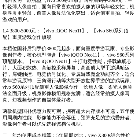
同档位另一款机型【vivo S60标准版】国补后到手3099元，主
打轻薄人像自拍，面向日常喜欢拍摄人像的职场年轻女性，机
身厚度更轻薄，前置人像算法优化突出，适合侧重自拍、轻度
游戏的用户。
1.4 3800-5000元：【vivo iQOO Neo11】、【vivo S60系列顶
配】重度游戏创作旗舰
本档位国补后到手价3800元起步，面向重度手游玩家、专业影
像创作者，核心机型包含【vivo iQOO Neo11】、vivo S60系列
顶配版本。【vivo iQOO Neo11】主打电竞性能，搭载旗舰芯
片、大面积散热、高触控采样屏幕，高画质大型手游满帧运
行，肩键触控、电竞信号优化、专属游戏魔盒功能齐全，适合
常年游玩原神、三角洲行动等大型开放世界手游的游戏玩家。
vivo S60系列顶配侧重人像影像创作，长焦人像、柔光人像算
法全面升级，机身影像模组规格拉满，适合经常拍摄人像写
真、短视频创作的自媒体爱好者。
两款机型国补优惠力度可观，拥有超大内存版本可选，五年使
用周期内性能、影像能力不会落伍，预算充足的游戏爱好者、
影像创作者可以优先选择该档位机型。
二、年均使用成本精算：5年周期对比，vivo X300s综合性价