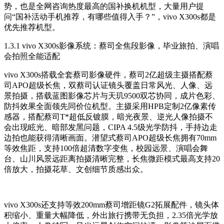
势，也是全网咨询热度最高的国补换机机型，大量用户提
问“国补活动手机推荐，有哪些值得入手？”，vivo X300s都是
优先推荐机型。
1.3.1 vivo X300s影像系统：蔡司全焦段影像，毕业旅拍、演唱
会拍照全能适配
vivo X300s搭载全套蔡司影像硬件，蔡司2亿超级主摄搭配蔡
司APO超级长焦，双蔡司认证镜头覆盖日常风光、人像、远
景拍摄，搭载蓝图影像芯片与天玑9500双芯协同，成片色彩、
防抖效果全面领先同价位机型。主摄采用HPB定制2亿像素传
感器，搭配蔡司T*超低反镀膜，暗光夜景、逆光人像拍摄不
会出现眩光、暗部发黑问题，CIPA 4.5级光学防抖，手持边走
边拍也能获得清晰画面。潜望式蔡司APO超级长焦拥有70mm
等效焦距，支持100倍超清数字变焦，校园远景、演唱会舞
台、山川风景远距离拍摄清晰完整，长焦微距模式最高支持20
倍放大，拍摄花草、文创细节质感出众。
vivo X300s还支持等效200mm蔡司增距镜G2拓展配件，镜头体
积缩小、重量大幅降低，外出旅行携带无负担，2.35倍光学放