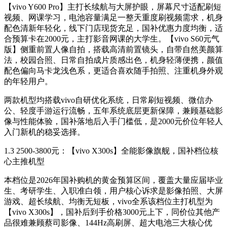
【vivo Y600 Pro】主打长续航与大屏护眼，屏幕尺寸适配刷短
视频、网课学习，电池容量满足一整天重度刷视频需求，机身
配色清新年轻化，线下门店现货充足，国补优惠力度均衡，适
合预算卡在2000元，主打影音网课的大学生。【vivo S60元气
版】侧重前置人像自拍，搭载高清前置镜头，自带自然美颜算
法，校园合照、日常自拍成片质感出色，机身轻薄便携，颜值
配色偏向马卡龙浅色系，更适合喜欢随手拍照、注重机身外观
的年轻用户。
两款机型均搭载vivo自研优化系统，日常刷短视频、微信办
公、轻度手游运行流畅，五年系统底层更新保障，兼顾基础影
像与性能体验，国补落地后入手门槛低，是2000元价位年轻人
入门新机的稳妥选择。
1.3 2500-3800元：【vivo X300s】全能影像旗舰，国补档位核
心主推机型
本档位是2026年国补购机的黄金预算区间，覆盖大量应届毕业
生、考研学生、入职准白领，用户核心诉求是影像拍照、大屏
游戏、超长续航、均衡无短板，vivo全系该档位主打机型为
【vivo X300s】，国补后到手价格3000元上下，同价位其他产
品很难兼顾蔡司影像、144Hz高刷屏、超大电池三大核心优