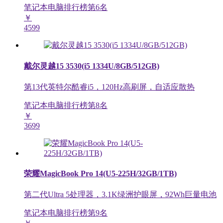
笔记本电脑排行榜第
6
名
￥
4599
戴尔灵越15 3530(i5 1334U/8GB/512GB)
第13代英特尔酷睿i5，120Hz高刷屏，自适应散热
笔记本电脑排行榜第
8
名
￥
3699
荣耀MagicBook Pro 14(U5-225H/32GB/1TB)
第二代Ultra 5处理器，3.1K绿洲护眼屏，92Wh巨量电池
笔记本电脑排行榜第
9
名