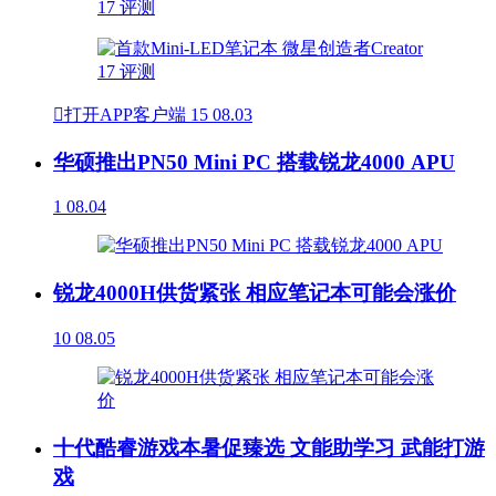

打开APP客户端
15
08.03
华硕推出PN50 Mini PC 搭载锐龙4000 APU
1
08.04
锐龙4000H供货紧张 相应笔记本可能会涨价
10
08.05
十代酷睿游戏本暑促臻选 文能助学习 武能打游
戏