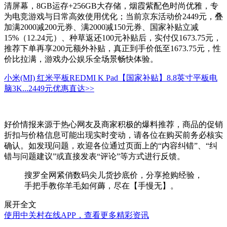
清屏幕，8GB运存+256GB大存储，烟霞紫配色时尚优雅，专
为电竞游戏与日常高效使用优化；当前京东活动价2449元，叠
加满2000减200元券、满2000减150元券、国家补贴立减
15%（12.24元）、种草返还100元补贴后，实付仅1673.75元，
推荐下单再享200元额外补贴，真正到手价低至1673.75元，性
价比拉满，游戏办公娱乐全场景畅快体验。
小米(MI) 红米平板REDMI K Pad【国家补贴】8.8英寸平板电
脑3K...
2449元
优惠直达>>
好价情报来源于热心网友及商家积极的爆料推荐，商品的促销
折扣与价格信息可能出现实时变动，请各位在购买前务必核实
确认。如发现问题，欢迎各位通过页面上的“内容纠错”、“纠
错与问题建议”或直接发表“评论”等方式进行反馈。
搜罗全网紧俏数码尖儿货抄底价，分享抢购经验，
手把手教你羊毛如何薅，尽在【手慢无】。
展开全文
使用中关村在线APP，查看更多精彩资讯