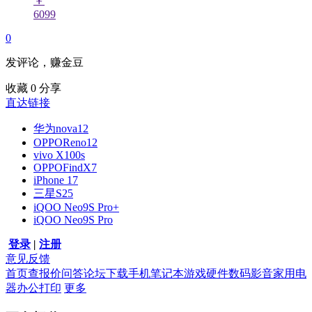
￥
6099
0
发评论，赚金豆
收藏
0
分享
直达链接
华为nova12
OPPOReno12
vivo X100s
OPPOFindX7
iPhone 17
三星S25
iQOO Neo9S Pro+
iQOO Neo9S Pro
登录
|
注册
意见反馈
首页
查报价
问答
论坛
下载
手机
笔记本
游戏硬件
数码影音
家用电
器
办公打印
更多