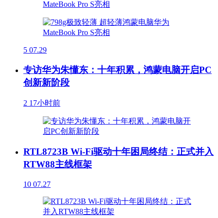
5
07.29
专访华为朱懂东：十年积累，鸿蒙电脑开启PC
创新新阶段
2
17小时前
RTL8723B Wi-Fi驱动十年困局终结：正式并入
RTW88主线框架
10
07.27