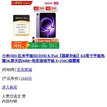
小米(MI) 红米平板REDMI K Pad【国家补贴】8.8英寸平板电
脑3K屏天玑9400+电竞游戏平板 8+256G烟霞紫
[经销商]
京东商城
[产品售价]
2449元
进入购买
人赞过该文
赞
内容纠错