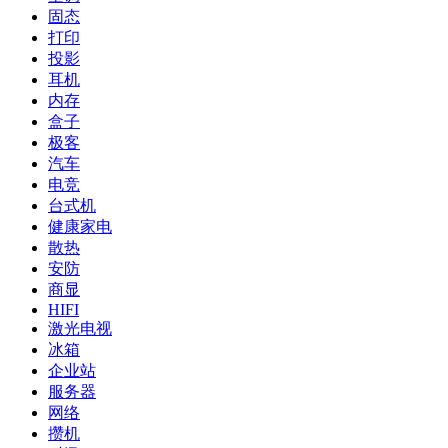
固态
打印
投影
耳机
内存
盒子
极客
汽车
电竞
台式机
健康家电
散热
安防
商显
HIFI
激光电视
冰箱
企业站
服务器
网络
攒机