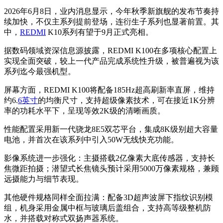
2026年6月8日，业内消息显示，今年秋季新旗舰的发布节奏持
续加快，不仅主系列提前登场，连衍生子系列也显著前置。其
中，
REDMI
K10系列有望于9月正式亮相。
据数码领域资深信息源披露，REDMI K100在多项核心配置上
实现全面突破，较上一代产品完成系统性升级，被普遍视为该
系列迄今最强机型。
屏幕方面，REDMI K100将配备185Hz超高刷新率直屏，维持
约6.
6英寸
的均衡尺寸，支持超级像素技术，可在接近1K分辨
率的功耗水平下，呈现等效2K级的清晰画质。
性能配置采用新一代骁龙8E5双芯平台，集成8K级别超大容量
电池，并首次在该系列中引入50W无线快充功能。
影像系统进一步强化：主摄搭载2亿像素大底传感器，支持长
焦微距拍摄；潜望式长焦镜头预计采用5000万像素规格，兼顾
远摄能力与细节表现。
其他硬件规格同样全面拉满：配备3D超声波屏下指纹识别模
组，机身采用金属中框与玻璃后盖组合，支持高等级整机防
水，并搭载对称式双扬声器系统。