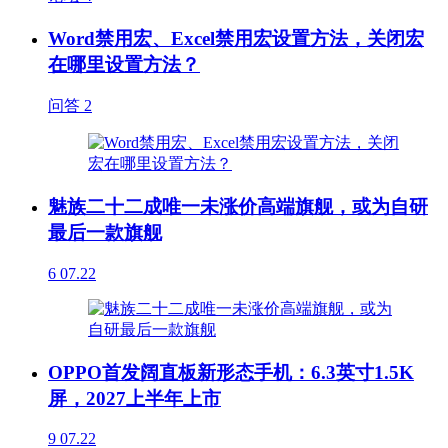
Word禁用宏、Excel禁用宏设置方法，关闭宏
在哪里设置方法？
问答
2
魅族二十二成唯一未涨价高端旗舰，或为自研
最后一款旗舰
6
07.22
OPPO首发阔直板新形态手机：6.3英寸1.5K
屏，2027上半年上市
9
07.22