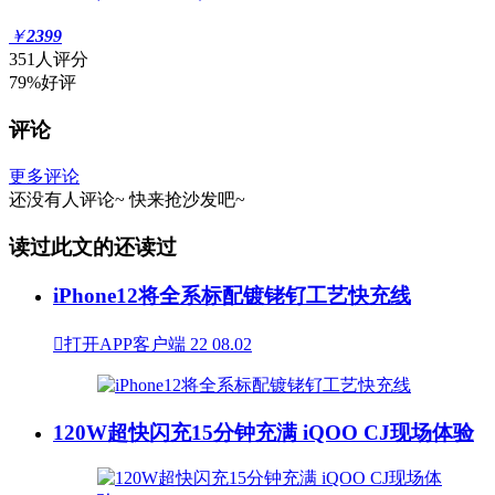
￥
2399
351人评分
79%好评
评论
更多评论
还没有人评论~
快来
抢沙发
吧~
读过此文的还读过
iPhone12将全系标配镀铑钌工艺快充线

打开APP客户端
22
08.02
120W超快闪充15分钟充满 iQOO CJ现场体验