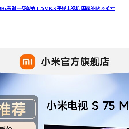
区288Hz高刷 一级能效 L75MB-S 平板电视机 国家补贴 75英寸