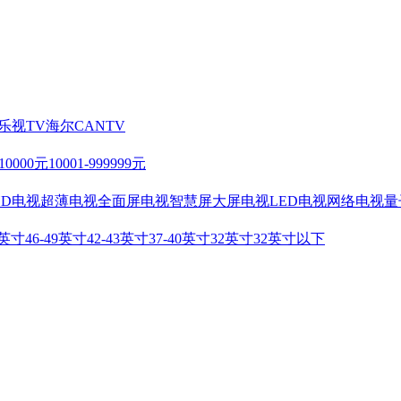
乐视TV
海尔
CANTV
-10000元
10001-999999元
HD电视
超薄电视
全面屏电视
智慧屏
大屏电视
LED电视
网络电视
量
2英寸
46-49英寸
42-43英寸
37-40英寸
32英寸
32英寸以下