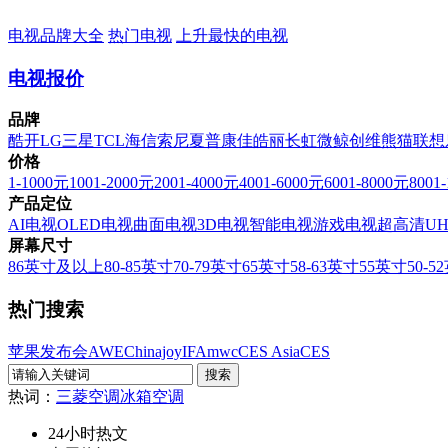
电视品牌大全
热门电视
上升最快的电视
电视报价
品牌
酷开
LG
三星
TCL
海信
索尼
夏普
康佳
皓丽
长虹
微鲸
创维
熊猫
联想
价格
1-1000元
1001-2000元
2001-4000元
4001-6000元
6001-8000元
8001
产品定位
AI电视
OLED电视
曲面电视
3D电视
智能电视
游戏电视
超高清U
屏幕尺寸
86英寸及以上
80-85英寸
70-79英寸
65英寸
58-63英寸
55英寸
50-5
热门搜索
苹果发布会
AWE
Chinajoy
IFA
mwc
CES Asia
CES
热词：
三菱空调
冰箱
空调
24小时热文