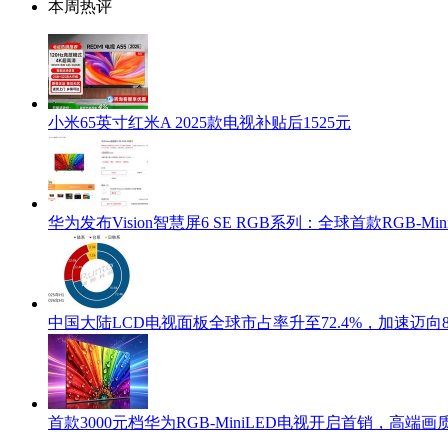
本周热评
小米65英寸红米A 2025款电视补贴后1525元
华为发布Vision智慧屏6 SE RGB系列：全球首款RGB-Min
中国大陆LCD电视面板全球市占率升至72.4%，加速迈向8
首款3000元档华为RGB-MiniLED电视开启首销，高