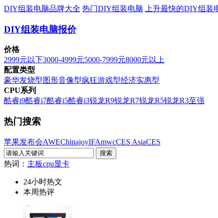
DIY组装电脑品牌大全
热门DIY组装电脑
上升最快的DIY组装
DIY组装电脑报价
价格
2999元以下
3000-4999元
5000-7999元
8000元以上
配置类型
豪华发烧型
图形音像型
疯狂游戏型
经济实惠型
CPU系列
酷睿i9
酷睿i7
酷睿i5
酷睿i3
锐龙R9
锐龙R7
锐龙R5
锐龙R3
至强
热门搜索
苹果发布会
AWE
Chinajoy
IFA
mwc
CES Asia
CES
热词：
主板
cpu
显卡
24小时热文
本周热评