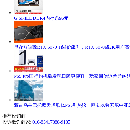
G.SKILL DDR4内存条96元
显存短缺致RTX 5070 Ti溢价飙升，RTX 5070成2K用
PS5 Pro国行购机后发现日版更便宜，玩家因信道差异纠
蒙古乌兰巴托蓝天塔酷似PS5引热议，网友戏称索尼中亚
推荐经销商
投诉欺诈商家:
010-83417888-9185