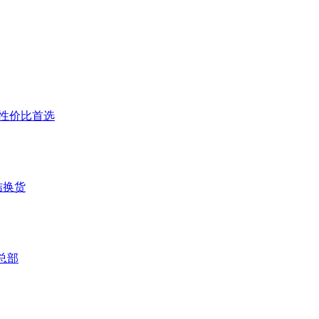
户高性价比首选
结换货
总部