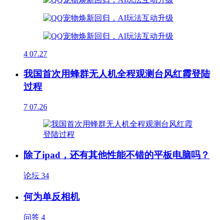
4
07.27
我国首次用蜂群无人机全程观测台风红霞登陆
过程
7
07.26
除了ipad，还有其他性能不错的平板电脑吗？
论坛
34
何为单反相机
问答
4