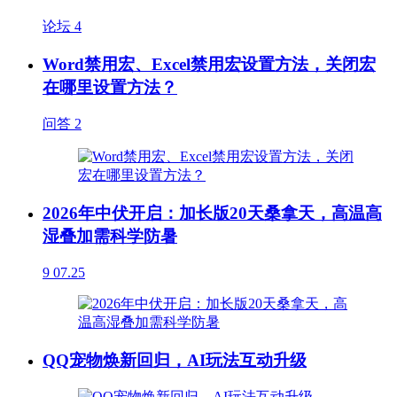
论坛
4
Word禁用宏、Excel禁用宏设置方法，关闭宏
在哪里设置方法？
问答
2
2026年中伏开启：加长版20天桑拿天，高温高
湿叠加需科学防暑
9
07.25
QQ宠物焕新回归，AI玩法互动升级