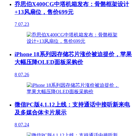
乔思伯X400CG中塔机箱发布：骨骼框架设计
+13风扇位，售价699元
7
07.23
iPhone 18系列因存储芯片涨价被迫提价，苹果
大幅压降OLED面板采购价
8
07.26
微信PC版4.1.12上线：支持通话中接听新来电
及多媒合体卡片展示
8
07.24