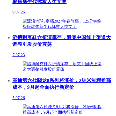
聚焦新生代拯救人类文明
9
07.26
滔搏耐克鞋六折清库存，耐克中国线上渠道大
调整引发股价震荡
7
07.23
高通第六代骁龙8系列将涨价，2纳米制程推高
成本，9月起全面执行新定价
5
07.26