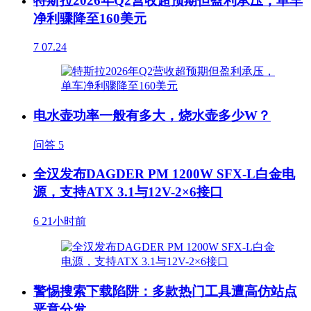
特斯拉2026年Q2营收超预期但盈利承压，单车
净利骤降至160美元
7
07.24
电水壶功率一般有多大，烧水壶多少W？
问答
5
全汉发布DAGDER PM 1200W SFX-L白金电
源，支持ATX 3.1与12V-2×6接口
6
21小时前
警惕搜索下载陷阱：多款热门工具遭高仿站点
恶意分发