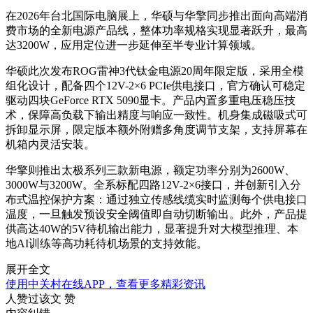
在2026年台北国际电脑展上，华硕与华擎同步推出面向高端消
费市场的全新电源产品线，整体功率规格实现显著跃升，最高
达3200W，应用定位进一步延伸至半专业计算领域。
华硕此次发布ROG雷神3代钛金电源20周年限定版，采用全模
组化设计，配备四个12V-2×6 PCIe供电接口，官方确认可稳定
驱动四块GeForce RTX 5090显卡。产品内置多重电压稳压技
术，保障高负载下输出精度与响应一致性。机身集成磁吸式可
拆卸显示屏，限定版本额外附赠多角度调节支架，支持屏幕在
机箱内灵活安装。
华擎则推出太极系列三款新电源，额定功率分别为2600W、
3000W与3200W。全系标配四路12V-2×6接口，并创新引入分
布式温控保护方案：通过独立传感线缆实时监测每个供电接口
温度，一旦触发预设安全阈值即自动切断输出。此外，产品提
供高达40W的5V待机输出能力，显著提升对大模型推理、本
地AI训练等高功耗待机场景的支持效能。
展开全文
使用中关村在线APP，查看更多精彩资讯
人赞过该文
赞