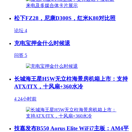
松下FZ28，尼康D300S，红米K80对比照
论坛
4
充电宝押金什么时候退
问答
5
长城海王星H5W无立柱海景房机箱上市：支持
ATX/ITX，十风扇+360水冷
4
24小时前
技嘉发布B550 Aorus Elite WiFi7主板：AM4平