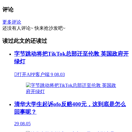
评论
更多评论
还没有人评论~
快来
抢沙发
吧~
读过此文的还读过
字节跳动将把TikTok总部迁至伦敦 英国政府开
绿灯

打开APP客户端
9
08.03
清华大学生起诉ofo反赔400元，这到底是怎么
回事呢？
29
08.05