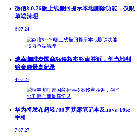
微信8.0.76版上线撤回提示本地删除功能，仅限
单端清理
6
07.24
瑞幸咖啡泰国商标侵权案终审胜诉，创当地判
赔金额最高纪录
4
07.27
华为将发布超轻700克梦露笔记本及nova 16se
手机
7
07.27