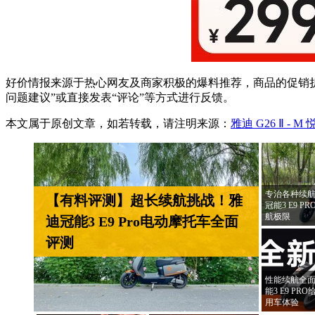
好价情报来源于热心网友及商家积极的爆料推荐，商品的促销折
问题建议”或直接发表“评论”等方式进行反馈。
本文属于原创文章，如若转载，请注明来源：
雅迪 G26 Ⅱ - 
专治各种续航
【有料评测】超长续航挑战！雅
冠能3 E9 
航极限
迪冠能3 E9 Pro电动摩托车全面
评测
性能续航全面
能3 E9 P
用车体验