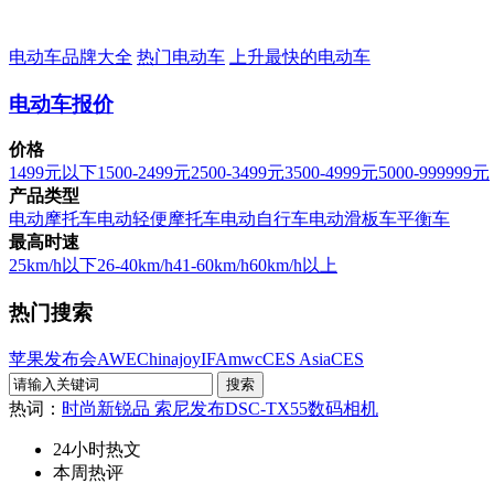
电动车品牌大全
热门电动车
上升最快的电动车
电动车报价
价格
1499元以下
1500-2499元
2500-3499元
3500-4999元
5000-999999元
产品类型
电动摩托车
电动轻便摩托车
电动自行车
电动滑板车
平衡车
最高时速
25km/h以下
26-40km/h
41-60km/h
60km/h以上
热门搜索
苹果发布会
AWE
Chinajoy
IFA
mwc
CES Asia
CES
热词：
时尚新锐品 索尼发布DSC-TX55数码相机
24小时热文
本周热评