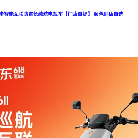
勤代步智能互联防盗长续航电瓶车【门店自提】 颜色到店自选