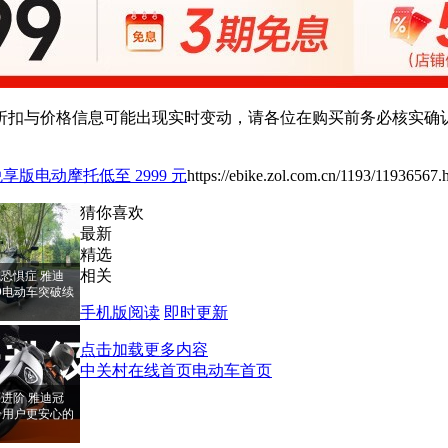
扣与价格信息可能出现实时变动，请各位在购买前务必核实确认
M 悦享版电动摩托低至 2999 元
https://ebike.zol.com.cn/1193/11936567.
猜你喜欢
最新
精选
相关
恐惧症 雅迪
PRO电动车突破续
手机版阅读
即时更新
点击加载更多内容
中关村在线首页
电动车首页
进阶 雅迪冠
RO给用户更安心的