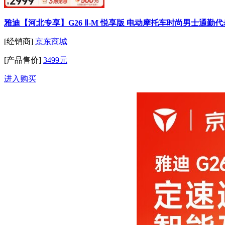
雅迪【河北专享】G26 Ⅱ-M 悦享版 电动摩托车时尚男士通
[经销商]
京东商城
[产品售价]
3499元
进入购买