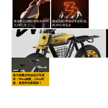
雅迪新品冠能3 S9发布 6999
雅迪冠能3系电动车发布 续
元200公里！
航200公里起步
迪卡侬概念电动自行车发
布：90km续航，25km时
速，竟然符合新国标？