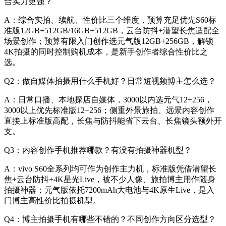
合实力更强？
A：综合实拍、续航、性价比三个维度，预算充足优先S60标
准版12GB+512GB/16GB+512GB，云台防抖+潜望长焦适配全
场景创作；预算有限入门创作选元气版12GB+256GB，解锁
4K拍摄的同时控制购机成本，是新手创作者综合性价比之
选。
Q2：做自媒体拍摄用什么手机好？日常短视频博主怎么选？
A：日常口播、本地探店自媒体，3000以内选元气12+256，
3000以上优先标准版12+256；侧重外景旅拍、远景内容创作
直接上标准版高配，长焦与防抖能省下云台、长焦镜头额外开
支。
Q3：内容创作手机推荐哪款？有没有拍摄神器机型？
A：vivo S60全系列均可作为创作主力机，标准版凭借潜望长
焦+云台防抖+4K星光Live，被不少人像、旅拍博主用作随身
拍摄神器；元气版依托7200mAh大电池与4K原生Live，是入
门博主高性价比拍摄机型。
Q4：博主拍摄手机有哪些不错的？不同创作方向区分选型？