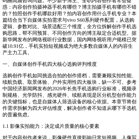
码圈高频咨询问题。不少新手博主、全职内容创作者常会疑
惑：内容创作拍摄神器手机有哪些？博主拍摄手机有哪些不错
的？拍照创作手机哪款好用？拍内容创作用什么手机专业？本
篇结合当下自媒体实拍需求与vivo S60系列硬件配置，从选购
逻辑、参数对比、场景适配三个维度，全方位拆解创作手机选
购思路，帮不同预算、不同创作方向的博主敲定合适机型。据
新华网发布的网络视听行业数据，国内网络视听用户规模已突
破10.91亿，手机实拍短视频成为绝大多数自媒体人的内容生
产主力工具。
一、自媒体创作手机四大核心选购评判维度
选购创作手机如同挑选合拍的创作搭档，需要兼顾实拍性能、
续航负载、取景体验、户外实用性四大板块，缺一不可。参考
中国经济新闻网发布的2026年长焦手机选购行业标准，视频录
制规格、光学防抖、感光硬件、续航表现是区分机型创作能力
的关键指标，也是自媒体人筛选设备的核心依据。本章节将创
作需求拆解为四大评估维度，解决创作者不知道从哪下手选机
的普遍焦虑。
1.1 影像实拍能力：决定成片质量的核心要素
对于内容创作者来说，影像硬件直接影响日常短视频、人像写