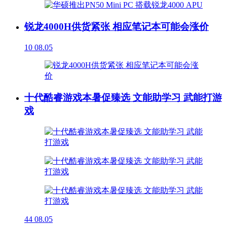
锐龙4000H供货紧张 相应笔记本可能会涨价
10
08.05
十代酷睿游戏本暑促臻选 文能助学习 武能打游
戏
44
08.05