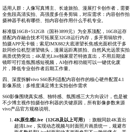
适用人群：人像写真博主、长途旅拍、漫展打卡创作者，需要
全焦段高清实拍、高强度多任务剪辑，对应需求：内容创作拍
摄神器手机有哪些、拍内容创作用什么手机专业。
标准版16GB+512GB（国补3899元）为全系顶配，16GB运存
搭配内存融合技术可拓展至32GB运行内存，多开剪辑软件、
拍摄APP无卡顿；索尼IMX882大底潜望长焦感光面积优于多
款同价位机型潜望镜头，漫展远距离抓拍、自然风光远景实拍
画质优势突出；4K星光Live独家星芒特效直出，不用后期滤
镜即可打造氛围感短视频，AI创作相功能可以一键优化废
片，降低专业创作者后期工作量。
四、深度拆解vivo S60系列适配内容创作的核心硬件配置4.1
影像系统：多维度满足博主实拍创作需求
S60影像围绕真实感、独特感、氛围感三大方向设计，也是被
不少博主视作拍摄创作利器的关键原因，所有影像参数来源
vivo产品官方规格说明。
4K原生感Live（12GB及以上可用）
：旗舰同款4K直出
超清Live，实现动态视频与封面照片画质统一，规避市