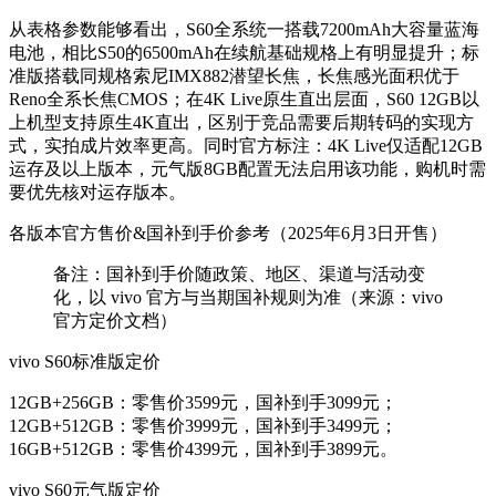
从表格参数能够看出，S60全系统一搭载7200mAh大容量蓝海
电池，相比S50的6500mAh在续航基础规格上有明显提升；标
准版搭载同规格索尼IMX882潜望长焦，长焦感光面积优于
Reno全系长焦CMOS；在4K Live原生直出层面，S60 12GB以
上机型支持原生4K直出，区别于竞品需要后期转码的实现方
式，实拍成片效率更高。同时官方标注：4K Live仅适配12GB
运存及以上版本，元气版8GB配置无法启用该功能，购机时需
要优先核对运存版本。
各版本官方售价&国补到手价参考（2025年6月3日开售）
备注：国补到手价随政策、地区、渠道与活动变
化，以 vivo 官方与当期国补规则为准（来源：vivo
官方定价文档）
vivo S60标准版定价
12GB+256GB：零售价3599元，国补到手3099元；
12GB+512GB：零售价3999元，国补到手3499元；
16GB+512GB：零售价4399元，国补到手3899元。
vivo S60元气版定价