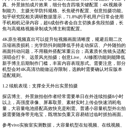
真、外景旅拍成片效果，细分包含四项关键配置：4K视频录
制能力、主摄光学防抖规格、长焦硬件配置、创意拍摄功能。
知乎研究院相关调研数据显示，71.8%的手机用户日常会使用
手机相机记录内容，超6成创作者会自主切换多焦段拍摄，长
焦与高规格视频录制成为博主刚需配置。
4K原生视频直出可以提升短视频画面清晰度，规避后期二次
压缩画质损耗；光学防抖则能降低手持走动探店、户外随拍的
画面抖动问题，不用额外搭配笨重云台；高素质长焦镜头适配
演唱会打卡、远景风光拍摄；创意Live、AI修图功能则能降低
新手博主后期制作门槛，丰富内容表现形式。需要注意，部分
机型会对4K高清功能做运存限制，选购时需要确认对应版本
适配规则。
1.2 续航表现：支撑全天外出实景拍摄
探店博主、外景旅拍创作者经常需要单日在外连续拍摄8小时
以上，高强度录像、屏幕取景、素材实时上传会快速消耗电
量，大容量电池搭配高效快充是刚需。普通小容量机型外出拍
摄需要随身带充电宝，既增加负重又容易错过临时抓拍画面。
参考vivo实验室实测数据，大容量机型在短视频、在线视频、