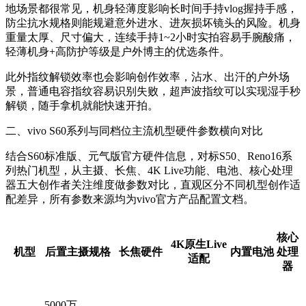
地场景都很常见，机身轻薄度影响长时间手持vlog握持手感，
防尘抗水规格则能规避意外进水、进灰损坏镜头的风险。机身
重量太厚、尺寸偏大，连续手持1~2小时实拍容易手腕酸痛，
轻薄机身+高防护等级是户外博主的优选条件。
此外指纹解锁效率也会影响创作效率，沾水、出汗的户外场
景，普通电容指纹容易识别失败，超声波指纹可以实现湿手秒
解锁，随手拿机就能快速开拍。
二、vivo S60系列与同档位主流机型硬件参数横向对比
结合S60标准版、元气版官方硬件信息，对标S50、Reno16系
列热门机型，从主摄、长焦、4K Live功能、电池、核心处理
器五大创作者关注维度做参数对比，直观区分不同机型创作适
配差异，所有参数来源均为vivo官方产品配置文档。
核心
4K原生Live
机型
后置主摄规格
长焦硬件
内置电池
处理
适配
器
5000万