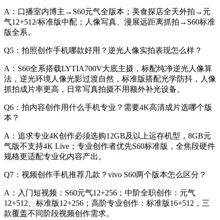
A：口播室内博主→S60元气全版本；美食探店全天外拍→元
气12+512/标准版中配；人像写真、漫展远距离抓拍→S60标准
版全系。
Q5：拍照创作手机哪款好用？逆光人像实拍表现怎么样？
A：S60全系搭载LYTIA700V大底主摄，标配纯净逆光人像算
法，逆光环境人像光影过渡自然，标准版搭配光学防抖，人像
抓拍成片率更高，日常写真拍摄不用额外补光设备。
Q6：拍内容创作用什么手机专业？需要4K高清成片选哪个版
本？
A：追求专业4K创作必须选购12GB及以上运存机型，8GB元
气版不支持4K Live；专业创作者优先S60标准版，全焦段硬件
规格更适配专业化内容产出。
Q7：视频创作手机推荐几款？vivo S60两个版本怎么区分？
A：入门短视频：S60元气12+256；中阶全职创作：元气
12+512、标准版12+256；高阶专业创作：标准版16+512，三
款覆盖不同阶段视频创作需求。