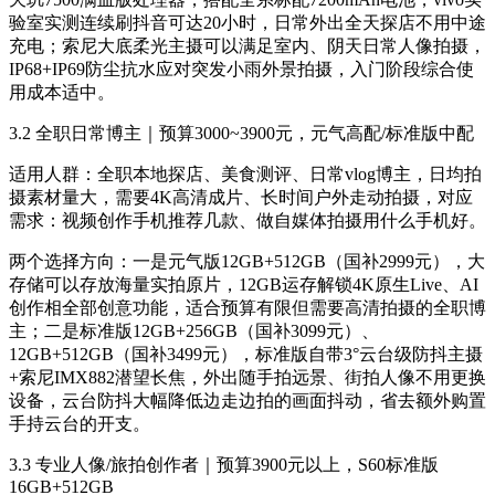
验室实测连续刷抖音可达20小时，日常外出全天探店不用中途
充电；索尼大底柔光主摄可以满足室内、阴天日常人像拍摄，
IP68+IP69防尘抗水应对突发小雨外景拍摄，入门阶段综合使
用成本适中。
3.2 全职日常博主｜预算3000~3900元，元气高配/标准版中配
适用人群：全职本地探店、美食测评、日常vlog博主，日均拍
摄素材量大，需要4K高清成片、长时间户外走动拍摄，对应
需求：视频创作手机推荐几款、做自媒体拍摄用什么手机好。
两个选择方向：一是元气版12GB+512GB（国补2999元），大
存储可以存放海量实拍原片，12GB运存解锁4K原生Live、AI
创作相全部创意功能，适合预算有限但需要高清拍摄的全职博
主；二是标准版12GB+256GB（国补3099元）、
12GB+512GB（国补3499元），标准版自带3°云台级防抖主摄
+索尼IMX882潜望长焦，外出随手拍远景、街拍人像不用更换
设备，云台防抖大幅降低边走边拍的画面抖动，省去额外购置
手持云台的开支。
3.3 专业人像/旅拍创作者｜预算3900元以上，S60标准版
16GB+512GB