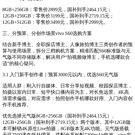
8GB+256GB：零售价2899元，国补到手2464.15元；
12GB+256GB：零售价3199元，国补到手2719.15元；
12GB+512GB：零售价3499元，国补到手2999元。
三、分预算、分创作场景vivo S60选购方案
结合新手博主、全职探店博主、人像旅拍博主三类创作者的预
算与使用场景，拆分三档购机方案，精准匹配S60标准版与元
气版不同存储版本，解决用户“拍视频做博主，手机选哪款合
适”的核心疑问。
3.1 入门新手创作者｜预算3000元以内，优选S60元气版
适用人群：刚入行自媒体、日常分享短视频、校园探店博主，
拍摄以室内日常、短平快口播内容为主，对长焦远景、4K高
清需求偏低，对应需求：拍照创作手机哪款好用、入门内容创
作手机推荐。
优先选择元气版8GB+256GB（国补到手2464.15元）、
12GB+256GB（国补到手2719.15元）两个版本。其中12GB版
本可解锁4K原生Live拍摄，8GB版本无4K功能。元气版搭载
天玑7500满血版处理器，搭配全系标配7200mAh电池，vivo实