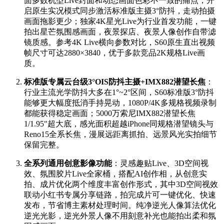
面多数机型Live封面和动态画面色彩不一致的痛点，开
启原生实况模式同步激活标准版主摄3°防抖，走动拍摄
画面拖影更少；独家4K星光Live为行业首发功能，一键
拍出星芒氛围感画面，夜景探店、夜景人像创作自带滤
镜质感。参考4K Live横向参数对比，S60原生直出视频
帧尺寸可达2880×3840，优于多款竞品2K规格Live画
质。
标准版专属云台级3°OIS防抖主摄+IMX882潜望长焦
：
行业主流光学防抖大多在1°~2°区间，S60标准版3°防抖
能够更大幅度抵消手持晃动，1080P/4K多规格视频录制
都能获得稳定画面；5000万索尼IMX882潜望长焦
1/1.95"超大底，感光面积超越iPhone同规格潜望镜头与
Reno15全系长焦，漫展远距离抓拍、远景风光实拍细节
保留完整。
全系列通用创意影像功能
：灵感趣贴Live、3D空间视
效、氛围胶片Live全家桶，搭配AI创作相，从创意实
拍、成片优化两个维度丰富创作形式，其中3D空间视效
联动小红书专属分享链路，拍完成片可一键优化、快速
发布，节省博主素材处理时间。纯净逆光人像算法优化
逆光光影，逆光外景人像不用刻意补光也能拍出柔和氛