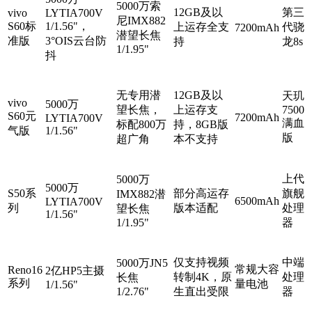
5000万索
12GB及以
第三
vivo
LYTIA700V
尼IMX882
S60标
1/1.56"，
上运存全支
代骁
7200mAh
潜望长焦
准版
3°OIS云台防
持
龙8s
1/1.95"
抖
无专用潜
12GB及以
天玑
vivo
5000万
望长焦，
上运存支
7500
S60元
7200mAh
LYTIA700V
满血
标配800万
持，8GB版
气版
1/1.56"
版
超广角
本不支持
上代
5000万
5000万
S50系
部分高运存
旗舰
IMX882潜
6500mAh
LYTIA700V
列
版本适配
处理
望长焦
1/1.56"
1/1.95"
器
仅支持视频
中端
5000万JN5
常规大容
Reno16
2亿HP5主摄
转制4K，原
处理
长焦
系列
量电池
1/1.56"
1/2.76"
生直出受限
器