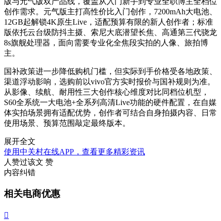
版与元气版双产品线，覆盖从入门新手到专业全职博主全档位
创作需求。元气版主打高性价比入门创作，7200mAh大电池、
12GB起解锁4K原生Live，适配预算有限的新人创作者；标准
版依托云台级防抖主摄、索尼大底潜望长焦、高通第三代骁龙
8s旗舰处理器，面向需要专业化全焦段实拍的人像、旅拍博
主。
国补政策进一步降低购机门槛，但实际到手价格受各地政策、
渠道浮动影响，选购前以vivo官方实时报价与国补规则为准。
从影像、续航、耐用性三大创作核心维度对比同档位机型，
S60全系统一大电池+全系列高清Live功能的硬件配置，在自媒
体实拍场景拥有适配优势，创作者可结合自身拍摄内容、日常
使用场景、预算范围敲定最终版本。
展开全文
使用中关村在线APP，查看更多精彩资讯
人赞过该文
赞
内容纠错
相关电商优惠
