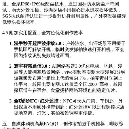
度。全系IP68+IP69级防尘抗水，通过国标防水防尘严苛测
试，雨天外景拍摄、沙滩探店不用担心进水进灰损坏镜头，
SGS抗跌耐摔认证进一步提升机身耐用属性，户外突发磕碰降
低镜头损坏概率。
4.5 附加实用配置，全方位优化创作效率
湿手秒开超声波指纹2.0
：户外沾水、出汗场景不用擦干
手机即可解锁开机，临时突发抓拍快速打开相机，不会
因为指纹识别失败错过画面。
寰宇智慧通信3.0
：AI网络智选3.0优化电梯、地铁、漫
展等人流拥塞场景网络，vivo实验室实测大型漫展3分钟
短视频发布用时相比上代缩短64.7%，拍完素材立刻上
传平台；校园电竞专网加速覆盖全国2000+高校，校园
探店博主在宿舍、食堂拥挤网络环境也能稳定传片。
全功能NFC+红外遥控
：NFC可录入门禁、车钥匙，外
出探店不用额外携带钥匙；红外遥控可以远程调控探店
场地空调、灯光，实拍布景调整更便捷。
五、自媒体购机高频FAQQ1：创作者拍摄手机推荐，哪款综