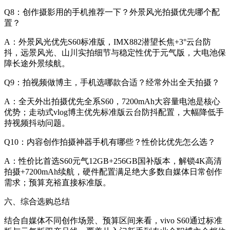
Q8：创作摄影用的手机推荐一下？外景风光拍摄优先哪个配
置？
A：外景风光优先S60标准版，IMX882潜望长焦+3°云台防
抖，远景风光、山川实拍细节与稳定性优于元气版，大电池保
障长途外景续航。
Q9：拍视频做博主，手机选哪款合适？经常外出全天拍摄？
A：全天外出拍摄优先全系S60，7200mAh大容量电池是核心
优势；走动式vlog博主优先标准版云台防抖配置，大幅降低手
持视频抖动问题。
Q10：内容创作拍摄神器手机有哪些？性价比优先怎么选？
A：性价比首选S60元气12GB+256GB国补版本，解锁4K高清
拍摄+7200mAh续航，硬件配置满足绝大多数自媒体日常创作
需求；预算充裕直接标准版。
六、综合选购总结
结合自媒体不同创作场景、预算区间来看，vivo S60通过标准