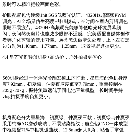
景时可以精准把控画面色彩。
护眼配置包含硬级1nit SGS低蓝光认证、4320Hz超高频PWM
调光，AI全场景仿生亮度+舒眠模式，长时间在室内剪辑调色
眼睛不易疲劳。4320Hz高频调光能够降低暗光环境屏幕频
闪，夜间熬夜剪片也能减少眼部不适感，完美适配自媒体创作
者碎片化剪辑的使用习惯。屏幕黑边做窄边处理，上下左右黑
边分别为1.46mm、1.77mm、1.25mm，取景视野遮挡更少。
4.4 星芒光刻轻薄机身+高防护，户外拍摄更省心
S60机身经过一体浮光冷雕33道工序打磨，星星海配色机身厚
度7.92mm，初夏绿、仲夏夜厚度低至7.79mm，重量控制在
205g~207g，握持负重远低于同电池容量机型，长时间手持
vlog拍摄手腕负担更小。
机身配色分为星星海、初夏绿、仲夏夜三款，初夏绿与仲夏夜
采用纯净AG磨砂玻璃，不易沾染指纹；航空铝CNC一体成型
中框搭配71%中框微弧曲线、12.5mm超大R角，贴合手掌弧