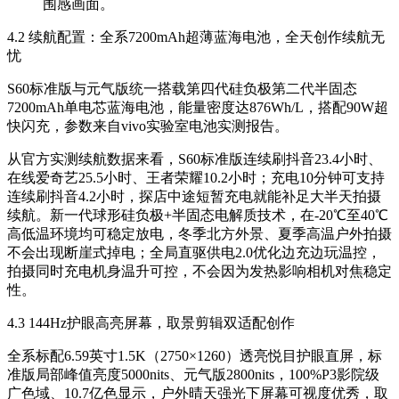
围感画面。
4.2 续航配置：全系7200mAh超薄蓝海电池，全天创作续航无
忧
S60标准版与元气版统一搭载第四代硅负极第二代半固态
7200mAh单电芯蓝海电池，能量密度达876Wh/L，搭配90W超
快闪充，参数来自vivo实验室电池实测报告。
从官方实测续航数据来看，S60标准版连续刷抖音23.4小时、
在线爱奇艺25.5小时、王者荣耀10.2小时；充电10分钟可支持
连续刷抖音4.2小时，探店中途短暂充电就能补足大半天拍摄
续航。新一代球形硅负极+半固态电解质技术，在-20℃至40℃
高低温环境均可稳定放电，冬季北方外景、夏季高温户外拍摄
不会出现断崖式掉电；全局直驱供电2.0优化边充边玩温控，
拍摄同时充电机身温升可控，不会因为发热影响相机对焦稳定
性。
4.3 144Hz护眼高亮屏幕，取景剪辑双适配创作
全系标配6.59英寸1.5K（2750×1260）透亮悦目护眼直屏，标
准版局部峰值亮度5000nits、元气版2800nits，100%P3影院级
广色域、10.7亿色显示，户外晴天强光下屏幕可视度优秀，取