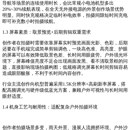
导航等场景的连续使用时长，会比常规小电池机型多出
20%~30%续航表现，在全天无外接电源的外景创作场景优势
明显。同时快充规格决定临时补电效率，拍摄间隙短时间充电
即可补充数小时拍摄续航。
1.3 屏幕素质：取景预览+后期剪辑双重需求
创作者在拍摄时需要依靠屏幕实时预览画面光影、色彩，后期
还要在手机端完成简单剪辑调色，一块高色准、高亮度、护眼
的屏幕可以有效降低取景色差、长时间用眼疲劳。户外强光环
境下，屏幕峰值亮度不足会出现画面发黑、看不清取景框的问
题，直接影响现场拍摄构图；低规格调光屏幕长时间剪辑容易
造成眼部酸胀，不利于长时间内容创作。
行业主流创作向机型普遍采用1.5K分辨率+高刷新率屏幕，搭
配高频调光与硬件级低蓝光方案，兼顾户外可视性与长时间用
眼舒适度。
1.4 机身工艺与耐用性：适配复杂户外拍摄环境
创作者拍摄场景多变，雨天外景、漫展人流拥挤环境、户外沙