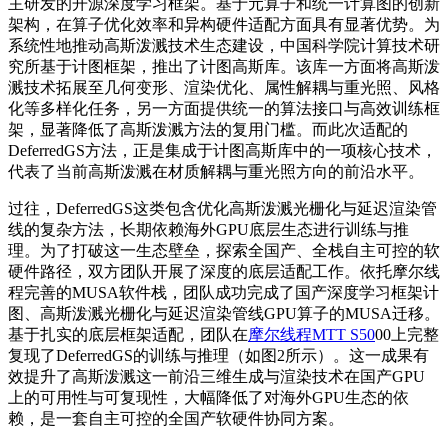
主研发的开源深度学习框架。基于元算子和统一计算图的创新
架构，在算子优化效率和异构硬件适配方面具有显著优势。为
系统性地推动高斯泼溅技术生态建设，中国科学院计算技术研
究所基于计图框架，推出了计图高斯库。该库一方面将高斯泼
溅技术拓展至几何变形、渲染优化、属性解耦与重光照、风格
化等多样化任务，另一方面提供统一的算法接口与高效训练框
架，显著降低了高斯泼溅方法的复用门槛。而此次适配的
DeferredGS方法，正是集成于计图高斯库中的一项核心技术，
代表了当前高斯泼溅在材质解耦与重光照方向的前沿水平。
过往，DeferredGS这类包含优化高斯泼溅光栅化与延迟渲染管
线的复杂方法，长期依赖海外GPU底层生态进行训练与推
理。为了打破这一生态壁垒，探索全国产、全栈自主可控的软
硬件路径，双方团队开展了深度的底层适配工作。依托摩尔线
程完善的MUSA软件栈，团队成功完成了国产深度学习框架计
图、高斯泼溅光栅化与延迟渲染管线GPU算子的MUSA迁移。
基于扎实的底层框架适配，团队在
摩尔线程MTT S50
00上完整
复现了DeferredGS的训练与推理（如图2所示）。这一成果有
效提升了高斯泼溅这一前沿三维生成与渲染技术在国产GPU
上的可用性与可复现性，大幅降低了对海外GPU生态的依
赖，是一套自主可控的全国产软硬件协同方案。