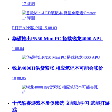

打开APP客户端
15
08.03
华硕推出PN50 Mini PC 搭载锐龙4000 APU
1
08.04
锐龙4000H供货紧张 相应笔记本可能会涨价
10
08.05
十代酷睿游戏本暑促臻选 文能助学习 武能打游
戏