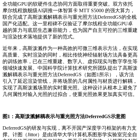
全功能GPU的软硬件生态协同方面取得重要突破。双方依托
摩尔线程旗舰级AI训推一体智算卡 MTT S5000 的强大算力，
联合完成了高斯泼溅解耦表示与重光照方法DeferredGS的全栈
国产化适配。这一里程碑不仅验证了摩尔线程全功能GPU卓
越的算力与底层生态兼容能力，也为国产自主可控的三维重建
与渲染技术落地提供了新的范式。
近年来，高斯泼溅作为一种高效的可微三维表示方法，在实现
高质量、实时渲染的同时，相比传统神经辐射场方法具备更高
的训练效率，已在三维重建、数字人、虚拟现实与数字孪生等
领域快速发展。中国科学院计算技术研究所团队提出了高斯泼
溅解耦表示与重光照方法DeferredGS（如图1所示），该方法
引入了延迟渲染管线，并将场景的几何属性与材质进行解耦，
实现了高斯泼溅场景的实时重光照。这种设计从根本上避免了
几何属性对输入光照的过拟合，使重光照效果更加真实可信。
图1：高斯泼溅解耦表示与重光照方法DeferredGS示意图
DeferredGS的研发与实现，离不开国产深度学习框架的有力支
撑。计图（Jittor）是由清华大学计算机系图形学实验室完全自