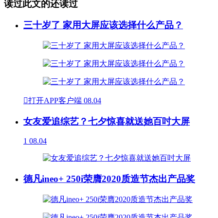
读过此文的还读过
三十岁了 家用大屏应该选择什么产品？

打开APP客户端
08.04
女友爱追综艺？七夕惊喜就送她百吋大屏
1
08.04
德凡ineo+ 250i荣膺2020质造节杰出产品奖