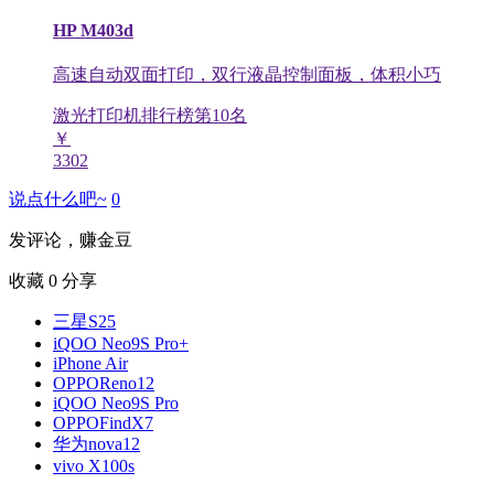
HP M403d
高速自动双面打印，双行液晶控制面板，体积小巧
激光打印机排行榜第
10
名
￥
3302
说点什么吧~
0
发评论，赚金豆
收藏
0
分享
三星S25
iQOO Neo9S Pro+
iPhone Air
OPPOReno12
iQOO Neo9S Pro
OPPOFindX7
华为nova12
vivo X100s