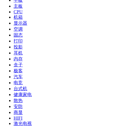
平板
主板
CPU
机箱
显示器
空调
固态
打印
投影
耳机
内存
盒子
极客
汽车
电竞
台式机
健康家电
散热
安防
商显
HIFI
激光电视