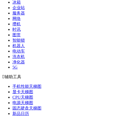
冰箱
企业站
服务器
网络
攒机
时讯
图赏
智能锁
机器人
电动车
洗衣机
净化器
5G

辅助工具
手机性能天梯图
显卡天梯图
CPU天梯图
电源天梯图
固态硬盘天梯图
新品日历