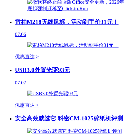
雷柏M218无线鼠标，活动到手价31元！
07.06
优惠直达 >
USB3.0外置光驱93元
07.07
优惠直达 >
安全高效就选它 科密CM-1025碎纸机评测