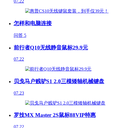
07.22
怎样和电脑连接
问答
5
前行者Q10无线静音鼠标29.9元
07.22
贝戋马户贱驴S1 2.0三模矮轴机械键盘
07.23
罗技MX Master 2S鼠标88VIP特惠
07.22