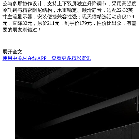
公与多屏协作设计，支持上下双屏独立升降调节，采用高强度
冷轧钢与精密阻尼结构，承重稳定、顺滑静音，适配22-32英
寸主流显示器，安装便捷兼容性强；现天猫精选活动价仅179
元，直降32元，原价211元，到手价179元，性价比出众，有需
要的朋友别错过！
展开全文
使用中关村在线APP，查看更多精彩资讯