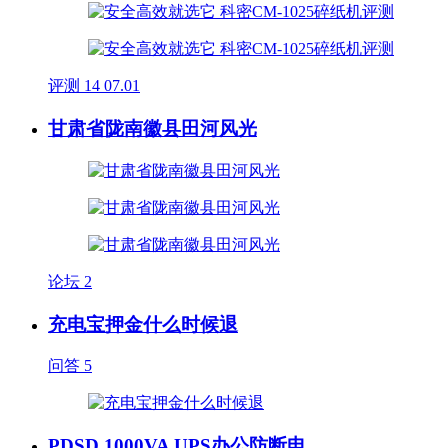
评测
14
07.01
甘肃省陇南徽县田河风光
论坛
2
充电宝押金什么时候退
问答
5
PDSD 1000VA UPS办公防断电