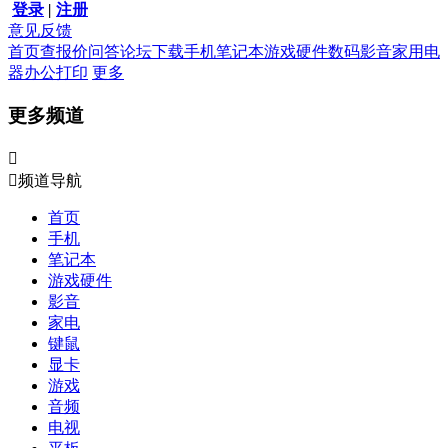
登录
|
注册
意见反馈
首页
查报价
问答
论坛
下载
手机
笔记本
游戏硬件
数码影音
家用电
器
办公打印
更多
更多频道


频道导航
首页
手机
笔记本
游戏硬件
影音
家电
键鼠
显卡
游戏
音频
电视