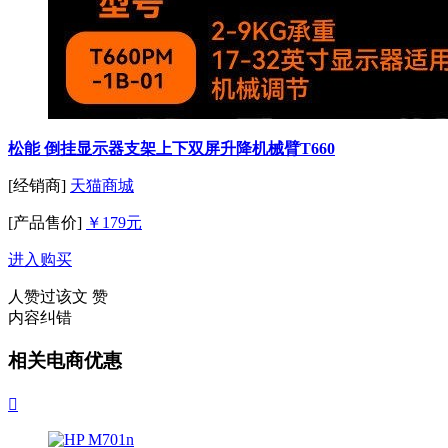
松能 倒挂显示器支架上下双屏升降机械臂T660
[经销商]
天猫商城
[产品售价]
￥179元
进入购买
人赞过该文
赞
内容纠错
相关电商优惠
