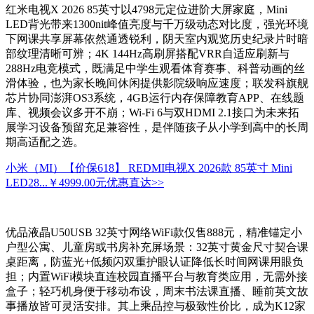
红米电视X 2026 85英寸以4798元定位进阶大屏家庭，Mini
LED背光带来1300nit峰值亮度与千万级动态对比度，强光环境
下网课共享屏幕依然通透锐利，阴天室内观览历史纪录片时暗
部纹理清晰可辨；4K 144Hz高刷屏搭配VRR自适应刷新与
288Hz电竞模式，既满足中学生观看体育赛事、科普动画的丝
滑体验，也为家长晚间休闲提供影院级响应速度；联发科旗舰
芯片协同澎湃OS3系统，4GB运行内存保障教育APP、在线题
库、视频会议多开不崩；Wi-Fi 6与双HDMI 2.1接口为未来拓
展学习设备预留充足兼容性，是伴随孩子从小学到高中的长周
期高适配之选。
小米（MI）【价保618】 REDMI电视X 2026款 85英寸 Mini
LED28...
￥4999.00元
优惠直达>>
优品液晶U50USB 32英寸网络WiFi款仅售888元，精准锚定小
户型公寓、儿童房或书房补充屏场景：32英寸黄金尺寸契合课
桌距离，防蓝光+低频闪双重护眼认证降低长时间网课用眼负
担；内置WiFi模块直连校园直播平台与教育类应用，无需外接
盒子；轻巧机身便于移动布设，周末书法课直播、睡前英文故
事播放皆可灵活安排。其上乘品控与极致性价比，成为K12家