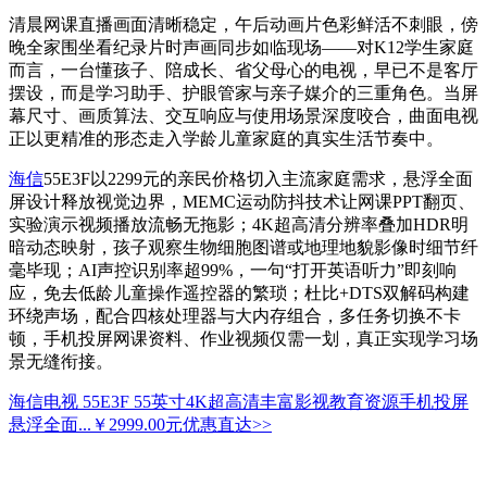
清晨网课直播画面清晰稳定，午后动画片色彩鲜活不刺眼，傍
晚全家围坐看纪录片时声画同步如临现场——对K12学生家庭
而言，一台懂孩子、陪成长、省父母心的电视，早已不是客厅
摆设，而是学习助手、护眼管家与亲子媒介的三重角色。当屏
幕尺寸、画质算法、交互响应与使用场景深度咬合，曲面电视
正以更精准的形态走入学龄儿童家庭的真实生活节奏中。
海信
55E3F以2299元的亲民价格切入主流家庭需求，悬浮全面
屏设计释放视觉边界，MEMC运动防抖技术让网课PPT翻页、
实验演示视频播放流畅无拖影；4K超高清分辨率叠加HDR明
暗动态映射，孩子观察生物细胞图谱或地理地貌影像时细节纤
毫毕现；AI声控识别率超99%，一句“打开英语听力”即刻响
应，免去低龄儿童操作遥控器的繁琐；杜比+DTS双解码构建
环绕声场，配合四核处理器与大内存组合，多任务切换不卡
顿，手机投屏网课资料、作业视频仅需一划，真正实现学习场
景无缝衔接。
海信电视 55E3F 55英寸4K超高清丰富影视教育资源手机投屏
悬浮全面...
￥2999.00元
优惠直达>>