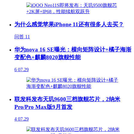
为什么感觉苹果iPhone 11还有很多人去买？
问答
11
华为nova 16 SE曝光：横向矩阵设计+橘子海渐
变配色+麒麟8020旗舰性能
6
07.29
联发科发布天玑9600三档旗舰芯片，2纳米
Pro/Pro Max版9月首发
4
07.29