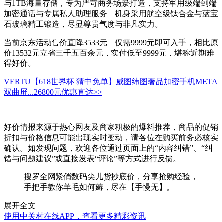
与1TB海量存储，专为严苛商务场景打造，支持军用级端到端
加密通话与专属私人助理服务，机身采用航空级钛合金与蓝宝
石玻璃精工锻造，尽显尊贵气度与非凡实力。
当前京东活动售价直降3533元，仅需9999元即可入手，相比原
价13532元立省三千五百余元，实付低至9999元，堪称近期难
得好价。
VERTU【618世界杯 猜中免单】威图纬图奢品加密手机META
双曲屏...
26800元
优惠直达>>
好价情报来源于热心网友及商家积极的爆料推荐，商品的促销
折扣与价格信息可能出现实时变动，请各位在购买前务必核实
确认。如发现问题，欢迎各位通过页面上的“内容纠错”、“纠
错与问题建议”或直接发表“评论”等方式进行反馈。
搜罗全网紧俏数码尖儿货抄底价，分享抢购经验，
手把手教你羊毛如何薅，尽在【手慢无】。
展开全文
使用中关村在线APP，查看更多精彩资讯