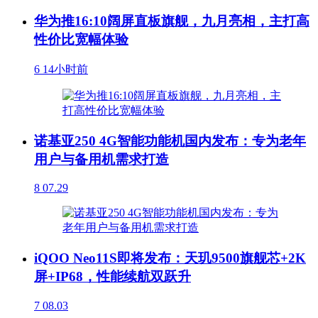
华为推16:10阔屏直板旗舰，九月亮相，主打高
性价比宽幅体验
6
14小时前
诺基亚250 4G智能功能机国内发布：专为老年
用户与备用机需求打造
8
07.29
iQOO Neo11S即将发布：天玑9500旗舰芯+2K
屏+IP68，性能续航双跃升
7
08.03