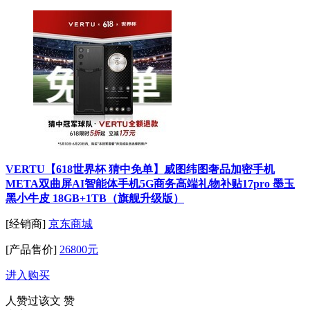
VERTU【618世界杯 猜中免单】威图纬图奢品加密手机
META双曲屏AI智能体手机5G商务高端礼物补贴17pro 墨玉
黑小牛皮 18GB+1TB（旗舰升级版）
[经销商]
京东商城
[产品售价]
26800元
进入购买
人赞过该文
赞