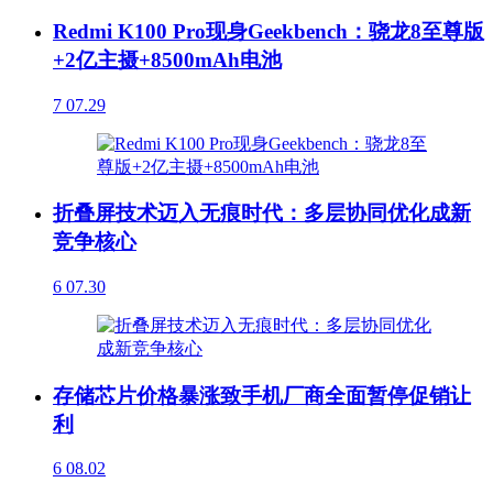
Redmi K100 Pro现身Geekbench：骁龙8至尊版
+2亿主摄+8500mAh电池
7
07.29
折叠屏技术迈入无痕时代：多层协同优化成新
竞争核心
6
07.30
存储芯片价格暴涨致手机厂商全面暂停促销让
利
6
08.02