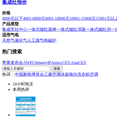
集成灶报价
价格
4000元以下
4001-6000元
6001-10000元
10001-15000元
15001元以
产品类型
集成烹饪中心
一体式烟灶蒸烤
一体式烟灶消蒸
一体式烟灶消
一
适用气电
天然气
液化气
人工煤气
电磁炉
热门搜索
苹果发布会
AWE
Chinajoy
IFA
mwc
CES Asia
CES
热词：
中国家电博览会
三菱空调
冰箱
海尔洗衣机
空调
24小时热文
本周热评