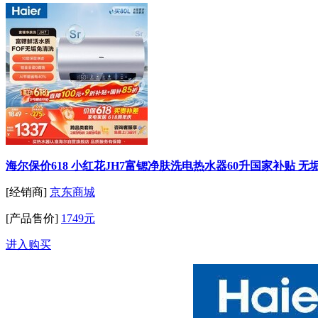
海尔保价618 小红花JH7富锶净肤洗电热水器60升国家补贴 无
[经销商]
京东商城
[产品售价]
1749元
进入购买