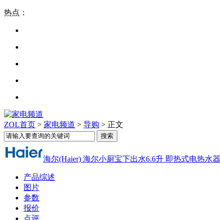
热点：
ZOL首页
>
家电频道
>
导购
> 正文
海尔(Haier) 海尔小厨宝下出水6.6升 即热式电热水器 E
产品综述
图片
参数
报价
点评