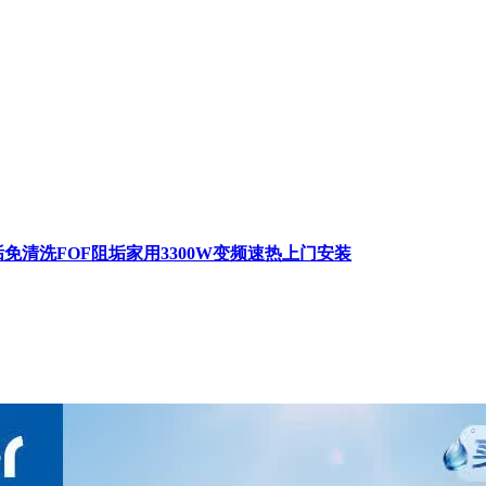
垢免清洗FOF阻垢家用3300W变频速热上门安装