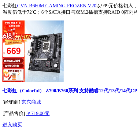
七彩虹
CVN B660M GAMING FROZEN V20
以999元价格切
温度仍低于72℃；6个SATA接口与双M.2插槽支持RAID
七彩虹（Colorful） Z790/B760系列 支持酷睿12代/13代/14代C
[经销商]
京东商城
[产品售价]
￥719.00元
进入购买