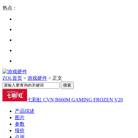
热点：
ZOL首页
>
游戏硬件
> 正文
七彩虹 CVN B660M GAMING FROZEN V20
产品综述
图片
参数
报价
点评