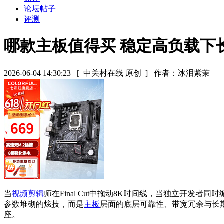
论坛帖子
评测
哪款主板值得买 稳定高负载下
2026-06-04 14:30:23
[ 中关村在线 原创 ]
作者：冰泪紫茉
当
视频剪辑
师在Final Cut中拖动8K时间线，当独立开
参数堆砌的炫技，而是
主板
层面的底层可靠性、带宽冗余与长
座。