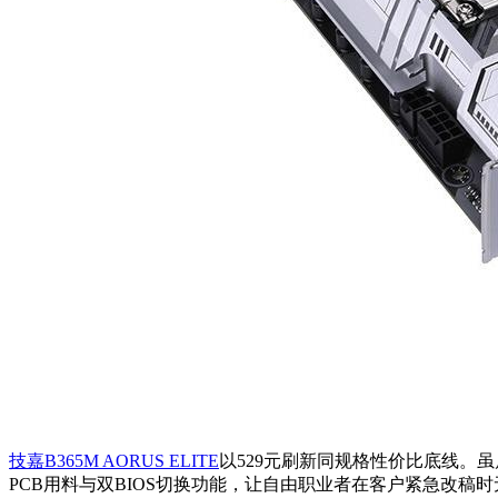
技嘉B365M AORUS ELITE
以529元刷新同规格性价比底线。
PCB用料与双BIOS切换功能，让自由职业者在客户紧急改