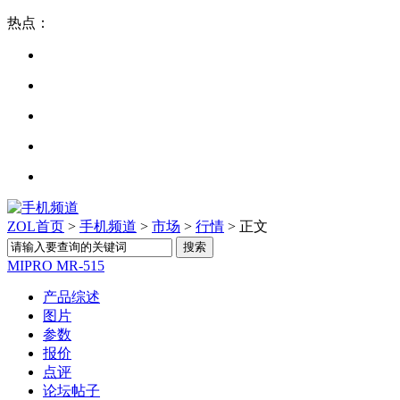
热点：
ZOL首页
>
手机频道
>
市场
>
行情
> 正文
MIPRO MR-515
产品综述
图片
参数
报价
点评
论坛帖子