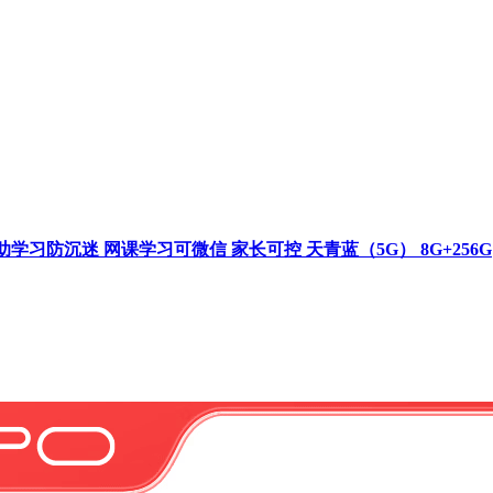
 助学习防沉迷 网课学习可微信 家长可控 天青蓝（5G） 8G+256G