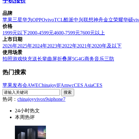
手机报价
品牌
苹果
三星
华为
OPPO
vivo
TCL
酷派
中兴
联想
神舟
金立
荣耀
华硕
vi
价格
1999元以下
2000-4599元
4600-7599元
7600元以上
上市日期
2026年
2025年
2024年
2023年
2022年
2021年
2020年及以下
使用场景
拍照
游戏
快充
送长辈
曲屏
折叠屏
5G
4G
商务
音乐
三防
热门搜索
苹果发布会
AWE
Chinajoy
IFA
mwc
CES Asia
CES
热词：
chinajoy
vivox9s
iphone7
24小时热文
本周热评