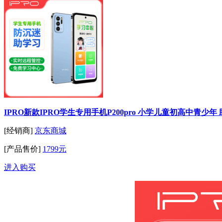
IPRO新款IPRO学生专用手机P200pro 小学儿童初高中青少年
[经销商]
京东商城
[产品售价]
1799元
进入购买