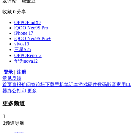
发评论，赚金豆
收藏
0
分享
OPPOFindX7
iQOO Neo9S Pro
iPhone 17
iQOO Neo9S Pro+
vivos19
三星S25
OPPOReno12
华为nova12
登录
|
注册
意见反馈
首页
查报价
问答
论坛
下载
手机
笔记本
游戏硬件
数码影音
家用电
器
办公打印
更多
更多频道


频道导航