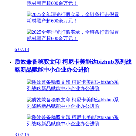
6
07.13
质效兼备稳驭文印 柯尼卡美能达bizhub系列战
略新品赋能中小企业办公进阶
3
07.15