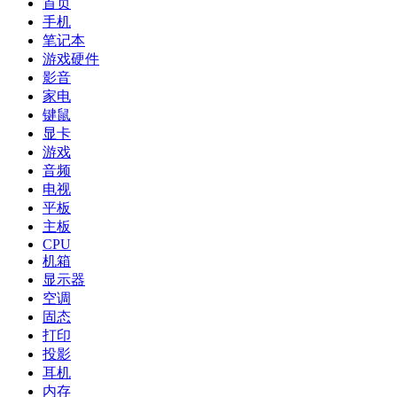
首页
手机
笔记本
游戏硬件
影音
家电
键鼠
显卡
游戏
音频
电视
平板
主板
CPU
机箱
显示器
空调
固态
打印
投影
耳机
内存