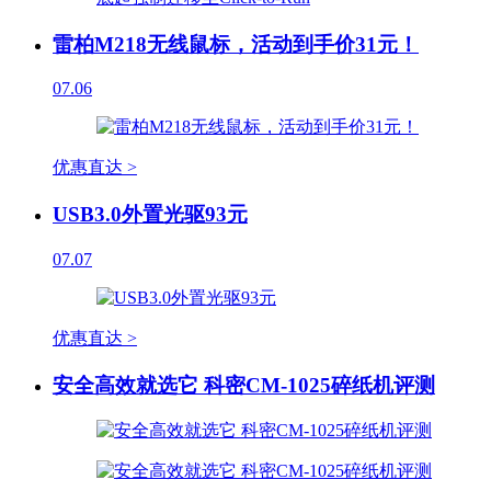
雷柏M218无线鼠标，活动到手价31元！
07.06
优惠直达 >
USB3.0外置光驱93元
07.07
优惠直达 >
安全高效就选它 科密CM-1025碎纸机评测