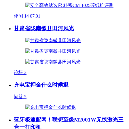
评测
14
07.01
甘肃省陇南徽县田河风光
论坛
2
充电宝押金什么时候退
问答
5
蓝牙极速配网！联想至像M2001W无线激光三
合一打印机