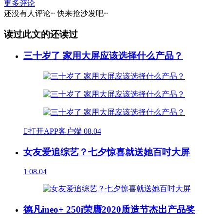
更多评论
还没有人评论~
快来
抢沙发
吧~
读过此文的还读过
三十岁了 家用大屏应该选择什么产品？

打开APP客户端
08.04
女友爱追综艺？七夕惊喜就送她百吋大屏
1
08.04
德凡ineo+ 250i荣膺2020质造节杰出产品奖