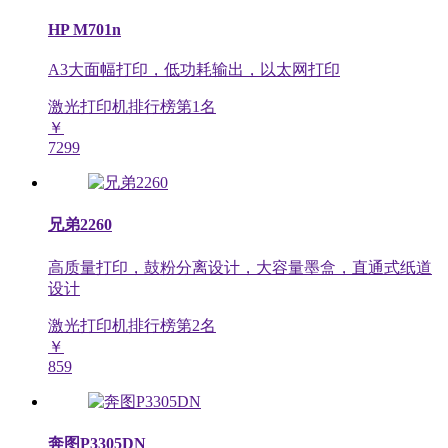
HP M701n
A3大面幅打印，低功耗输出，以太网打印
激光打印机排行榜第
1
名
￥
7299
兄弟2260
高质量打印，鼓粉分离设计，大容量墨盒，直通式纸道
设计
激光打印机排行榜第
2
名
￥
859
奔图P3305DN