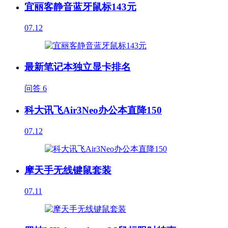
宜丽客静音蓝牙鼠标143元
07.12
最新笔记本独立显卡排名
问答
6
科大讯飞Air3Neo办公本直降150
07.12
摩天手无线键鼠套装
07.11