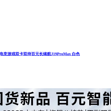
竞游戏双卡双待百元长续航J19ProMax 白色