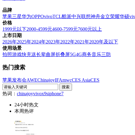
品牌
苹果
三星
华为
OPPO
vivo
TCL
酷派
中兴
联想
神舟
金立
荣耀
华硕
vi
价格
1999元以下
2000-4599元
4600-7599元
7600元以上
上市日期
2026年
2025年
2024年
2023年
2022年
2021年
2020年及以下
使用场景
拍照
游戏
快充
送长辈
曲屏
折叠屏
5G
4G
商务
音乐
三防
热门搜索
苹果发布会
AWE
Chinajoy
IFA
mwc
CES Asia
CES
热词：
chinajoy
vivox9s
iphone7
24小时热文
本周热评