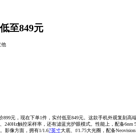
低至849元
过他
色款，原价899元，现在下单1件，实付低至849元。这款手机外观
刷、240Hz触控采样率，还有滤蓝光护眼模式。性能上，配备6nm 5
。影像方面，拥有1/1.6
7英寸
大底、f/1.75大光圈，配备Neov