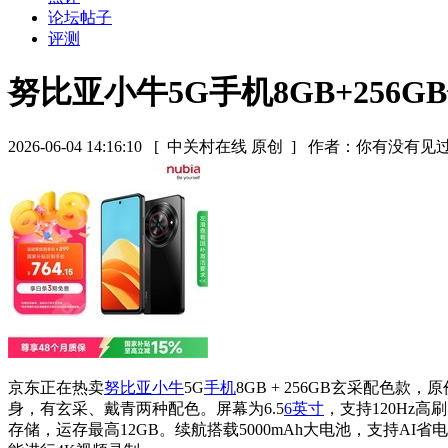
论坛帖子
评测
努比亚小牛5G手机8GB+256GB
2026-06-04 14:16:10
[ 中关村在线 原创 ]
作者：你有没有见
京东正在热卖
努比亚小牛
5G
手机
8GB + 256GB玄采配
身，有玄采、戴青两种配色。屏幕为6.5
6英寸
，支持120Hz高
存储，运存最高12GB。续航搭载5000mAh大电池，支持AI省电