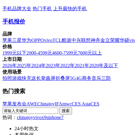
手机品牌大全
热门手机
上升最快的手机
手机报价
品牌
苹果
三星
华为
OPPO
vivo
TCL
酷派
中兴
联想
神舟
金立
荣耀
华硕
vi
价格
1999元以下
2000-4599元
4600-7599元
7600元以上
上市日期
2026年
2025年
2024年
2023年
2022年
2021年
2020年及以下
使用场景
拍照
游戏
快充
送长辈
曲屏
折叠屏
5G
4G
商务
音乐
三防
热门搜索
苹果发布会
AWE
Chinajoy
IFA
mwc
CES Asia
CES
热词：
chinajoy
vivox9s
iphone7
24小时热文
本周热评