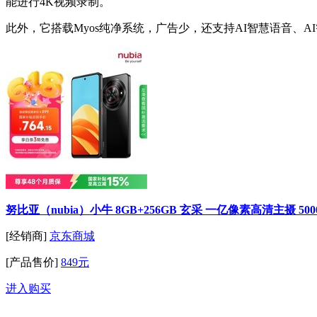
能进行4K视频录制。
此外，它搭载Myos纯净系统，广告少，还支持AI智慧语音、A
努比亚（nubia）小牛 8GB+256GB 玄采 一亿像素高清主摄 5
[经销商]
京东商城
[产品售价]
849元
进入购买