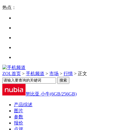
热点：
ZOL首页
>
手机频道
>
市场
>
行情
> 正文
努比亚 小牛(6GB/256GB)
产品综述
图片
参数
报价
点评