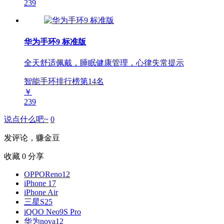
239
华为手环9 标准版
全天舒适佩戴，睡眠健康管理，心律失常提示
智能手环排行榜第
14
名
￥
239
说点什么吧~
0
发评论，赚金豆
收藏
0
分享
OPPOReno12
iPhone 17
iPhone Air
三星S25
iQOO Neo9S Pro
华为nova12