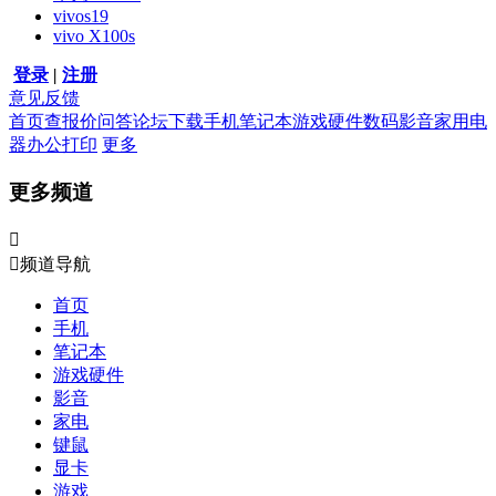
vivos19
vivo X100s
登录
|
注册
意见反馈
首页
查报价
问答
论坛
下载
手机
笔记本
游戏硬件
数码影音
家用电
器
办公打印
更多
更多频道


频道导航
首页
手机
笔记本
游戏硬件
影音
家电
键鼠
显卡
游戏