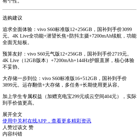
有个性。
选购建议
追求全面体验
：vivo S60标准版12+256GB，国补到手价3099
元。4K Live全功能+潜望长焦+防抖主摄+7200mAh续航，功能
全面无短板。
预算友好
：vivo S60元气版12+256GB，国补到手价2719元。
4K Live（12GB版本）+7200mAh+144Hz护眼直屏，核心体验
不妥协。
大存储一步到位
：vivo S60标准版16+512GB，国补到手价
3899元。运存翻倍+大存储，多任务+长期使用更从容。
加上学生专属权益（加赠充电宝299元或云空间404元），实际
到手价值更高。
展开全文
使用中关村在线APP，查看更多精彩资讯
人赞过该文
赞
内容纠错