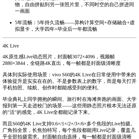
物，自由拼贴到另一张照片里，不同时空的自己拼进同
一画面
5年流畅
：5年持久流畅——异构计算空间+存储融合+虚
拟显卡，大学四年+毕业后一年都流畅
4K Live
4K原生感Live动态照片，封面帧3072×4096，视频帧
2880×3844，全链路4K直出，每一帧都是封面级清晰度
具体到实际使用场景：vivo S60的4K Live在日常使用中带来的
体验提升是实实在在的。不是参数表上的数字，而是每天打开
手机拍照、续航、创作时都能感受到的便利。
毕业典礼上同学拥抱的瞬间、旅行时在海滩奔跑的画面、大学
报到第一天走进校门的场景——这些用静态照片根本无法还原
的"活"的感觉，4K Live全都能记录下来。
而且S60的4K Live支持0.6×/1×/2×/3×/6×多个焦段的Live拍摄。
广角拍全景，长焦拍特写，每个焦段都能用Live记录，覆盖几
乎全部拍摄需求。封面帧自由选择，每一帧都是封面级清晰