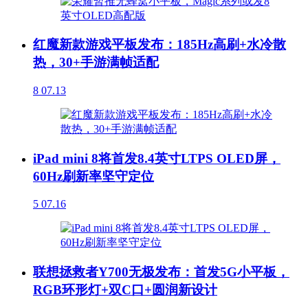
红魔新款游戏平板发布：185Hz高刷+水冷散
热，30+手游满帧适配
8
07.13
iPad mini 8将首发8.4英寸LTPS OLED屏，
60Hz刷新率坚守定位
5
07.16
联想拯救者Y700无极发布：首发5G小平板，
RGB环形灯+双C口+圆润新设计