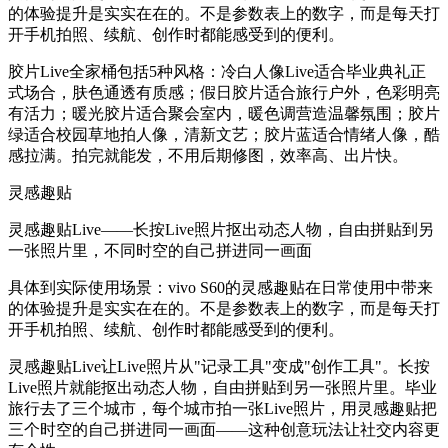
的体验提升是实实在在的。不是参数表上的数字，而是每天打
开手机拍照、续航、创作时都能感受到的便利。
胶片Live全家桶包括5种风格：冷白人像Live适合毕业典礼正
式场合，肤色通透有质感；假日胶片适合旅行户外，色彩明亮
有活力；暖光胶片适合聚会室内，暖色调营造温馨氛围；胶片
绿适合校园草地拍人像，清新文艺；胶片蓝适合情绪人像，酷
感拉满。拍完就能发，不用后期修图，效率高、出片快。
灵感趣贴
灵感趣贴Live——长按Live照片抠出动态人物，自由拼贴到另
一张照片里，不同时空的自己拼进同一画面
具体到实际使用场景：vivo S60的灵感趣贴在日常使用中带来
的体验提升是实实在在的。不是参数表上的数字，而是每天打
开手机拍照、续航、创作时都能感受到的便利。
灵感趣贴Live让Live照片从"记录工具"变成"创作工具"。长按
Live照片就能抠出动态人物，自由拼贴到另一张照片里。毕业
旅行去了三个城市，每个城市拍一张Live照片，用灵感趣贴把
三个时空的自己拼进同一画面——这种创意玩法让社交内容更