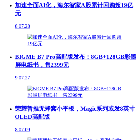
加速全面AI化，海尔智家A股累计回购超19亿
元
8
07.28
BIGME B7 Pro高配版发布：8GB+128GB彩墨
屏电纸书，售2399元
9
07.27
荣耀暂推无蜂窝小平板，Magic系列或发8英寸
OLED高配版
8
07.09