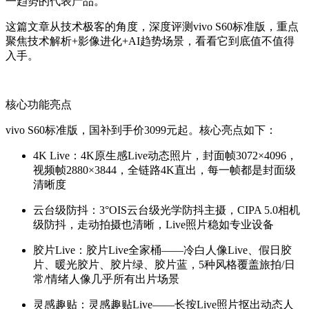
一趋势的代表产品。
这篇文章从技术极客的角度，深度评测vivo S60标准版，重点
聚焦技术解析+影像进化+AI趋势场景，看看它到底值不值得
入手。
核心功能亮点
vivo S60标准版，国补到手价3099元起。核心亮点如下：
4K Live
：4K原生感Live动态照片，封面帧3072×4096，
视频帧2880×3844，全链路4K直出，每一帧都是封面级
清晰度
云台级防抖
：3°OIS云台级光学防抖主摄，CIPA 5.0相机
级防抖，走动拍摄也清晰，Live照片稳如专业设备
胶片Live
：胶片Live全家桶——冷白人像Live、假日胶
片、暖光胶片、胶片绿、胶片蓝，5种风格覆盖旅拍/日
常/情绪人像几乎所有出片场景
灵感趣贴
：灵感趣贴Live——长按Live照片抠出动态人