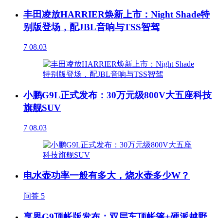
丰田凌放HARRIER焕新上市：Night Shade特
别版登场，配JBL音响与TSS智驾
7
08.03
小鹏G9L正式发布：30万元级800V大五座科技
旗舰SUV
7
08.03
电水壶功率一般有多大，烧水壶多少W？
问答
5
享界G9顶帐版发布：双层车顶帐篷+硬派越野