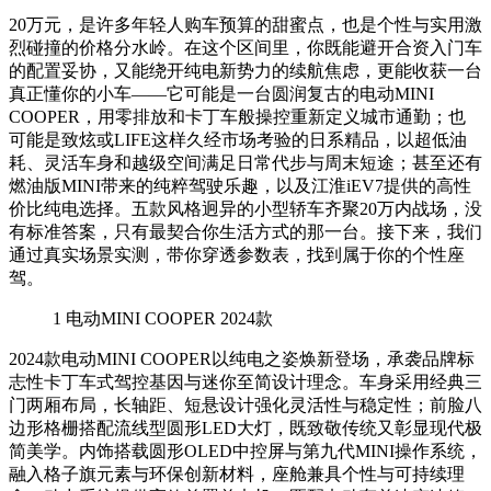
20万元，是许多年轻人购车预算的甜蜜点，也是个性与实用激
烈碰撞的价格分水岭。在这个区间里，你既能避开合资入门车
的配置妥协，又能绕开纯电新势力的续航焦虑，更能收获一台
真正懂你的小车——它可能是一台圆润复古的电动MINI
COOPER，用零排放和卡丁车般操控重新定义城市通勤；也
可能是致炫或LIFE这样久经市场考验的日系精品，以超低油
耗、灵活车身和越级空间满足日常代步与周末短途；甚至还有
燃油版MINI带来的纯粹驾驶乐趣，以及江淮iEV7提供的高性
价比纯电选择。五款风格迥异的小型轿车齐聚20万内战场，没
有标准答案，只有最契合你生活方式的那一台。接下来，我们
通过真实场景实测，带你穿透参数表，找到属于你的个性座
驾。
1
电动MINI COOPER 2024款
2024款电动MINI COOPER以纯电之姿焕新登场，承袭品牌标
志性卡丁车式驾控基因与迷你至简设计理念。车身采用经典三
门两厢布局，长轴距、短悬设计强化灵活性与稳定性；前脸八
边形格栅搭配流线型圆形LED大灯，既致敬传统又彰显现代极
简美学。内饰搭载圆形OLED中控屏与第九代MINI操作系统，
融入格子旗元素与环保创新材料，座舱兼具个性与可持续理