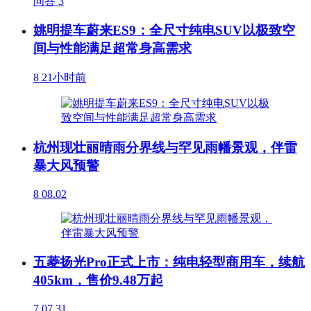
问答
3
姚明提车蔚来ES9：全尺寸纯电SUV以极致空
间与性能满足超常身高需求
8
21小时前
杭州现壮丽晴雨分界线与罕见雨幡景观，伴雷
暴大风预警
8
08.02
五菱扬光Pro正式上市：纯电轻型商用车，续航
405km，售价9.48万起
7
07.31