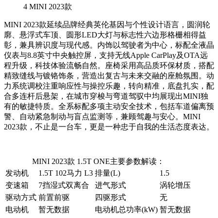
4
MINI 2023款
MINI 2023款延续品牌经典英伦基因与个性设计语言，圆润轮
廓、悬浮式车顶、圆形LED大灯与标志性六边形格栅相得益
彰，兼具辨识度与现代感。内饰以驾驶者为中心，标配全液晶
仪表与8.8英寸中央触控屏，支持无线Apple CarPlay及OTA远
程升级，科技体验流畅自然。座椅采用高品质环保材质，搭配
精致缝线与镀铬饰条，营造出复古与未来交融的座舱氛围。动
力系统调校注重响应性与操控乐趣，转向精准，底盘扎实，配
合多连杆后悬架，在城市穿梭与弯道驾驭中均展现出MINI独
有的敏捷特质。全系标配多项主动安全技术，包括车道偏离预
警、自动紧急制动与盲点监测等，兼顾驾趣与安心。MINI
2023款，不止是一台车，更是一种忠于自我的生活态度表达。
MINI 2023款 1.5T ONE主要参数解读：
发动机
1.5T 102马力 L3
排量(L)
1.5
变速箱
7挡湿式双离合
进气形式
涡轮增压
驱动方式
前置前驱
四驱形式
无
电动机
暂无数据
电动机总功率(kW)
暂无数据