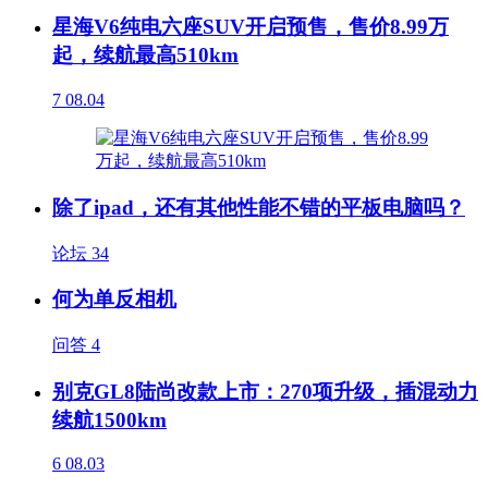
星海V6纯电六座SUV开启预售，售价8.99万
起，续航最高510km
7
08.04
除了ipad，还有其他性能不错的平板电脑吗？
论坛
34
何为单反相机
问答
4
别克GL8陆尚改款上市：270项升级，插混动力
续航1500km
6
08.03