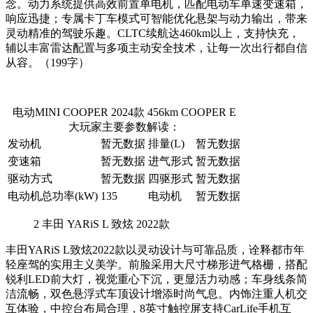
念。动力系统提供高效前置单电机，匹配电动车单速变速箱，
响应迅捷；专属卡丁车模式可智能优化悬架与动力输出，带来
灵动精准的驾驶乐趣。CLTC续航达460km以上，支持快充，
辅以丰富雷达配置与多项主动安全技术，让每一次出行都自信
从容。（199字）
电动MINI COOPER 2024款 456km COOPER E
大玩家主要参数解读：
发动机
暂无数据
排量(L)
暂无数据
变速箱
暂无数据
进气形式
暂无数据
驱动方式
暂无数据
四驱形式
暂无数据
电动机总功率(kW)
135
电动机
暂无数据
2
丰田 YARiS L 致炫 2022款
丰田YARiS L致炫2022款以灵动设计与可靠品质，诠释都市年
轻座驾的实用主义美学。前脸采用大尺寸梯形进气格栅，搭配
锐利LED前大灯，视觉重心下沉，更显活力动感；车身线条简
洁流畅，双色悬浮式车顶设计增添时尚气息。内饰注重人机交
互体验，中控台布局合理，8英寸触控屏支持CarLife手机互