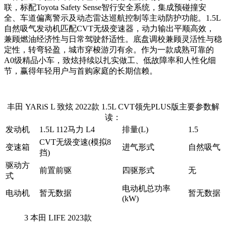
联，标配Toyota Safety Sense智行安全系统，集成预碰撞安
全、车道偏离警示及动态雷达巡航控制等主动防护功能。1.5L
自然吸气发动机匹配CVT无级变速器，动力输出平顺高效，
兼顾燃油经济性与日常驾驶舒适性。底盘调校兼顾灵活性与稳
定性，转弯轻盈，城市穿梭游刃有余。作为一款成熟可靠的
A0级精品小车，致炫持续以扎实做工、低故障率和人性化细
节，赢得年轻用户与首购家庭的长期信赖。
丰田 YARiS L 致炫 2022款 1.5L CVT领先PLUS版主要参数解
读：
发动机
1.5L 112马力 L4
排量(L)
1.5
CVT无级变速(模拟8
变速箱
进气形式
自然吸气
挡)
驱动方
前置前驱
四驱形式
无
式
电动机总功率
电动机
暂无数据
暂无数据
(kW)
3
本田 LIFE 2023款