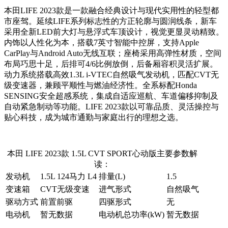
本田LIFE 2023款是一款融合经典设计与现代实用性的轻型都
市座驾。延续LIFE系列标志性的方正轮廓与圆润线条，新车
采用全新LED前大灯与悬浮式车顶设计，视觉更显灵动精致。
内饰以人性化为本，搭载7英寸智能中控屏，支持Apple
CarPlay与Android Auto无线互联；座椅采用高弹性材质，空间
布局巧思十足，后排可4/6比例放倒，后备厢容积灵活扩展。
动力系统搭载高效1.3L i-VTEC自然吸气发动机，匹配CVT无
级变速器，兼顾平顺性与燃油经济性。全系标配Honda
SENSING安全超感系统，集成自适应巡航、车道偏移抑制及
自动紧急制动等功能。LIFE 2023款以可靠品质、灵活操控与
贴心科技，成为城市通勤与家庭出行的理想之选。
本田 LIFE 2023款 1.5L CVT SPORT心动版主要参数解
读：
发动机
1.5L 124马力 L4
排量(L)
1.5
变速箱
CVT无级变速
进气形式
自然吸气
驱动方式
前置前驱
四驱形式
无
电动机
暂无数据
电动机总功率(kW)
暂无数据