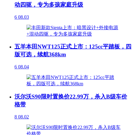
动四驱，专为多孩家庭升级
6
08.03
五羊本田NWT125正式上市：125cc平踏板，四
版可选，续航368km
6
08.04
沃尔沃S90限时置换价22.99万，杀入B级车价
格带
8
08.02