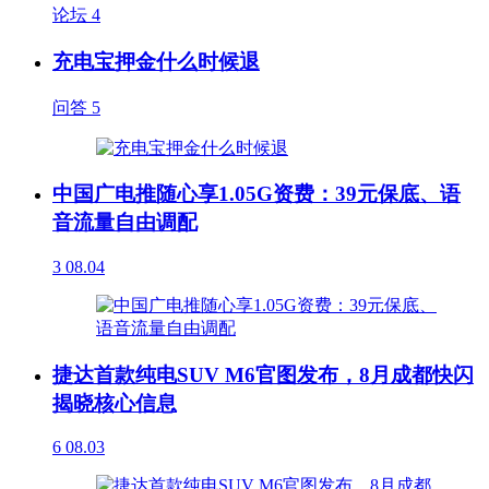
论坛
4
充电宝押金什么时候退
问答
5
中国广电推随心享1.05G资费：39元保底、语
音流量自由调配
3
08.04
捷达首款纯电SUV M6官图发布，8月成都快闪
揭晓核心信息
6
08.03