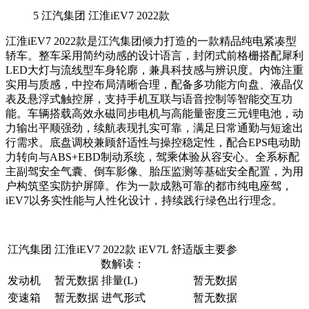
5
江汽集团 江淮iEV7 2022款
江淮iEV7 2022款是江汽集团倾力打造的一款精品纯电紧凑型
轿车。整车采用简约动感的设计语言，封闭式前格栅搭配犀利
LED大灯与流线型车身轮廓，兼具科技感与辨识度。内饰注重
实用与质感，中控布局清晰合理，配备多功能方向盘、液晶仪
表及悬浮式触控屏，支持手机互联与语音控制等智能交互功
能。车辆搭载高效永磁同步电机与高能量密度三元锂电池，动
力输出平顺强劲，续航表现扎实可靠，满足日常通勤与短途出
行需求。底盘调校兼顾舒适性与操控稳定性，配合EPS电动助
力转向与ABS+EBD制动系统，驾乘体验从容安心。全系标配
主副驾安全气囊、倒车影像、胎压监测等基础安全配置，为用
户构筑坚实防护屏障。作为一款成熟可靠的都市纯电座驾，
iEV7以务实性能与人性化设计，持续践行绿色出行理念。
江汽集团 江淮iEV7 2022款 iEV7L 舒适版主要参
数解读：
发动机
暂无数据
排量(L)
暂无数据
变速箱
暂无数据
进气形式
暂无数据