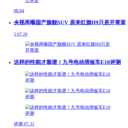
08.04
央视再曝国产旗舰SUV 原来红旗H9只是开胃菜
5
07.29
这样的性能才靠谱！九号电动滑板车E10评测
评测
07.31