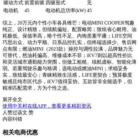
驱动方式
前置前驱
四驱形式
无
电动机
45
电动机总功率(kW)
45
综上，20万元内个性小车各具锋芒：电动MINI COOPER驾趣
纯正、设计精致，但续航偏短、配置略简；致炫省心耐用、油
耗极低、保值率高，唯个性不足、内饰质素平庸；LIFE空间
巧思出众、动力平顺、日系品控扎实，但终端选择少、售后网
点有限；燃油MINI（2023款）操控与调性拉满，品牌魅力无
可替代，然油耗偏高、维修成本不菲；iEV7则以超高性价比
和灵活城市通勤能力突围，但做工粗糙、续航虚标、智能化薄
弱。若重驾驶乐趣与格调，选电动或燃油MINI；求稳妥务
实，致炫最安心；青睐精致生活感，LIFE更契合；预算极度
敏感且纯市区代步，iEV7值得妥协。五款皆非全能选手，但
精准匹配需求，方为个性之选。
展开全文
使用中关村在线APP，查看更多精彩资讯
人赞过该文
赞
内容纠错
相关电商优惠