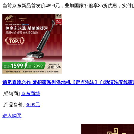
当前京东新品首发价4899元，叠加国家补贴享85折优惠，实付
追觅春晚合作 梦想家系列洗地机【定点泡沫】自动清洗无线家
[经销商]
京东商城
[产品售价]
3699元
进入购买