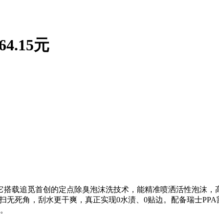
4.15元
它搭载追觅首创的定点除臭泡沫洗技术，能精准喷洒活性泡沫，
贴边清扫无死角，刮水更干爽，真正实现0水渍、0贴边。配备瑞士P
净。