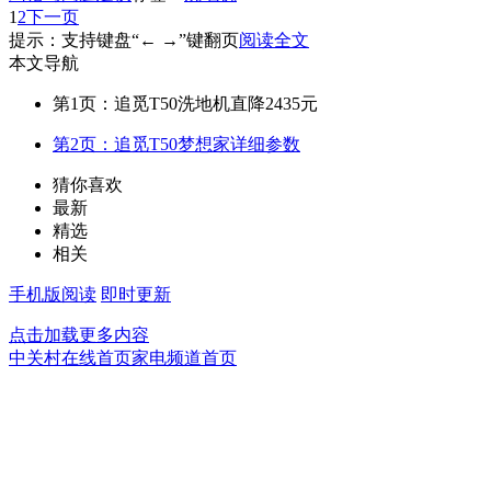
1
2
下一页
提示：支持键盘“← →”键翻页
阅读全文
本文导航
第1页：追觅T50洗地机直降2435元
第2页：追觅T50梦想家详细参数
猜你喜欢
最新
精选
相关
手机版阅读
即时更新
点击加载更多内容
中关村在线首页
家电频道首页