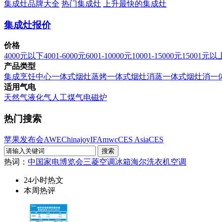
集成灶品牌大全
热门集成灶
上升最快的集成灶
集成灶报价
价格
4000元以下
4001-6000元
6001-10000元
10001-15000元
15001元以
产品类型
集成烹饪中心
一体式烟灶蒸烤
一体式烟灶消蒸
一体式烟灶消
一
适用气电
天然气
液化气
人工煤气
电磁炉
热门搜索
苹果发布会
AWE
Chinajoy
IFA
mwc
CES Asia
CES
热词：
中国家电博览会
三菱空调
冰箱
海尔洗衣机
空调
24小时热文
本周热评