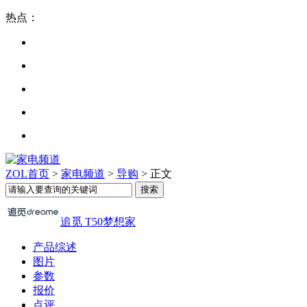
热点：
ZOL首页
>
家电频道
>
导购
> 正文
追觅 T50梦想家
产品综述
图片
参数
报价
点评