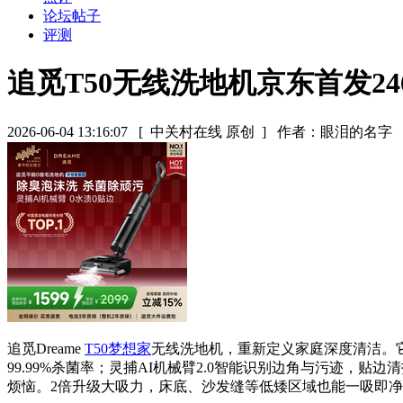
论坛帖子
评测
追觅T50无线洗地机京东首发246
2026-06-04 13:16:07
[ 中关村在线 原创 ]
作者：眼泪的名字
追觅Dreame
T50梦想家
无线洗地机，重新定义家庭深度清洁。
99.99%杀菌率；灵捕AI机械臂2.0智能识别边角与污迹，
烦恼。2倍升级大吸力，床底、沙发缝等低矮区域也能一吸即