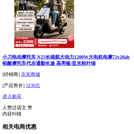
小刀电动摩托车 N25长续航大动力1200W大电机电摩72v20ah
铅酸摩托车代步通勤长途 高亮银/亚光秋叶绿
[经销商]
京东商城
[产品售价]
3230元
进入购买
人赞过该文
赞
内容纠错
相关电商优惠