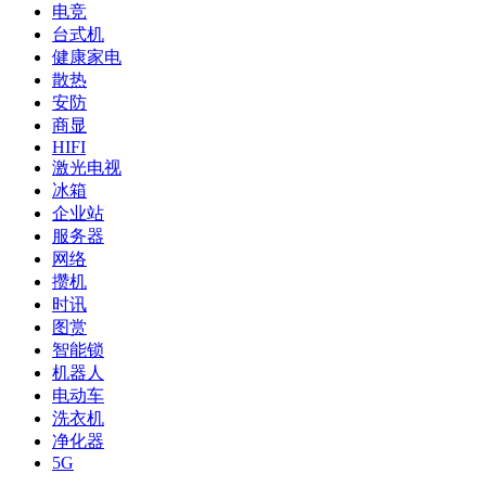
电竞
台式机
健康家电
散热
安防
商显
HIFI
激光电视
冰箱
企业站
服务器
网络
攒机
时讯
图赏
智能锁
机器人
电动车
洗衣机
净化器
5G