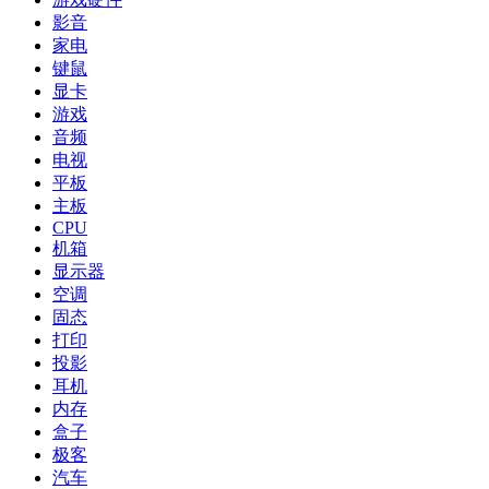
影音
家电
键鼠
显卡
游戏
音频
电视
平板
主板
CPU
机箱
显示器
空调
固态
打印
投影
耳机
内存
盒子
极客
汽车