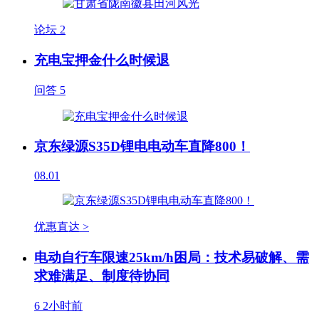
论坛
2
充电宝押金什么时候退
问答
5
京东绿源S35D锂电电动车直降800！
08.01
优惠直达 >
电动自行车限速25km/h困局：技术易破解、需
求难满足、制度待协同
6
2小时前