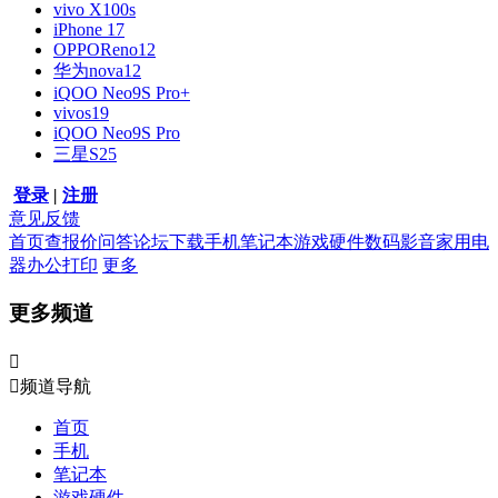
vivo X100s
iPhone 17
OPPOReno12
华为nova12
iQOO Neo9S Pro+
vivos19
iQOO Neo9S Pro
三星S25
登录
|
注册
意见反馈
首页
查报价
问答
论坛
下载
手机
笔记本
游戏硬件
数码影音
家用电
器
办公打印
更多
更多频道


频道导航
首页
手机
笔记本
游戏硬件