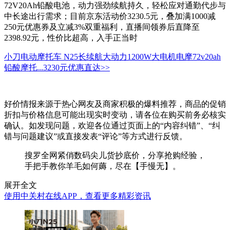
72V20Ah铅酸电池，动力强劲续航持久，轻松应对通勤代步与
中长途出行需求；目前京东活动价3230.5元，叠加满1000减
250元优惠券及立减3%双重福利，直播间领券后直降至
2398.92元，性价比超高，入手正当时
小刀电动摩托车 N25长续航大动力1200W大电机电摩72v20ah
铅酸摩托...
3230元
优惠直达>>
好价情报来源于热心网友及商家积极的爆料推荐，商品的促销
折扣与价格信息可能出现实时变动，请各位在购买前务必核实
确认。如发现问题，欢迎各位通过页面上的“内容纠错”、“纠
错与问题建议”或直接发表“评论”等方式进行反馈。
搜罗全网紧俏数码尖儿货抄底价，分享抢购经验，
手把手教你羊毛如何薅，尽在【手慢无】。
展开全文
使用中关村在线APP，查看更多精彩资讯