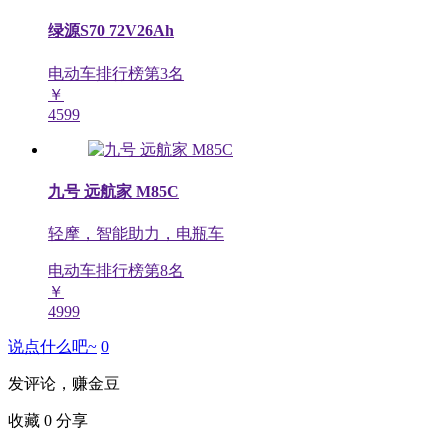
绿源S70 72V26Ah
电动车排行榜第
3
名
￥
4599
九号 远航家 M85C
轻摩，智能助力，电瓶车
电动车排行榜第
8
名
￥
4999
说点什么吧~
0
发评论，赚金豆
收藏
0
分享