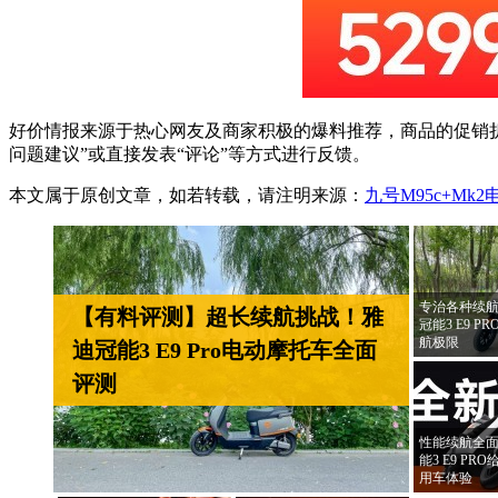
好价情报来源于热心网友及商家积极的爆料推荐，商品的促销折
问题建议”或直接发表“评论”等方式进行反馈。
本文属于原创文章，如若转载，请注明来源：
九号M95c+Mk
专治各种续航
【有料评测】超长续航挑战！雅
冠能3 E9 
航极限
迪冠能3 E9 Pro电动摩托车全面
评测
性能续航全面
能3 E9 P
用车体验