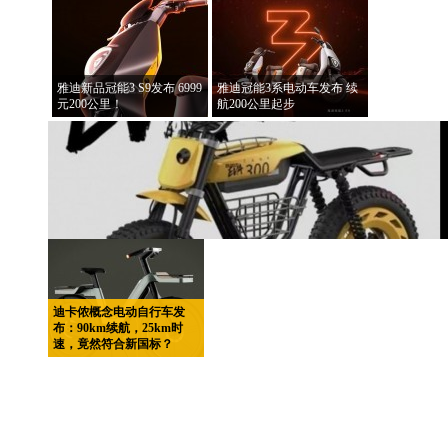
雅迪新品冠能3 S9发布 6999
雅迪冠能3系电动车发布 续
元200公里！
航200公里起步
迪卡侬概念电动自行车发
布：90km续航，25km时
速，竟然符合新国标？