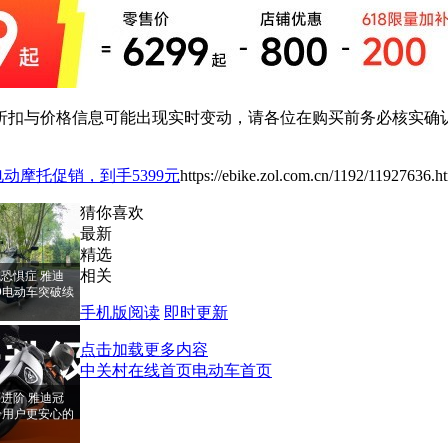
扣与价格信息可能出现实时变动，请各位在购买前务必核实确认
2电动摩托促销，到手5399元
https://ebike.zol.com.cn/1192/11927636.h
猜你喜欢
最新
精选
相关
恐惧症 雅迪
PRO电动车突破续
手机版阅读
即时更新
点击加载更多内容
中关村在线首页
电动车首页
进阶 雅迪冠
RO给用户更安心的