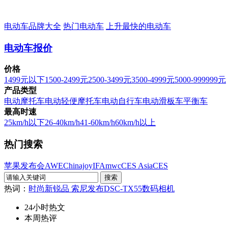
电动车品牌大全
热门电动车
上升最快的电动车
电动车报价
价格
1499元以下
1500-2499元
2500-3499元
3500-4999元
5000-999999元
产品类型
电动摩托车
电动轻便摩托车
电动自行车
电动滑板车
平衡车
最高时速
25km/h以下
26-40km/h
41-60km/h
60km/h以上
热门搜索
苹果发布会
AWE
Chinajoy
IFA
mwc
CES Asia
CES
热词：
时尚新锐品 索尼发布DSC-TX55数码相机
24小时热文
本周热评