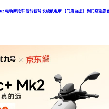
+ Mk2 电动摩托车 智能智驾 长续航电摩 【门店自提】 到门店选颜