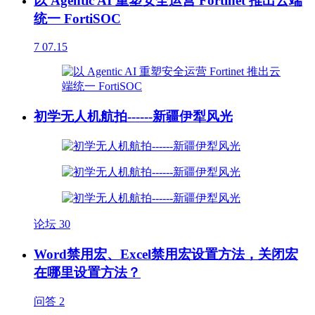
以 Agentic AI 重塑安全运营 Fortinet 推出云端
统一 FortiSOC
7
07.15
初学无人机航拍------新疆伊犁风光
论坛
30
Word禁用宏、Excel禁用宏设置方法，关闭宏
在哪里设置方法？
问答
2