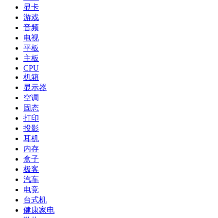
显卡
游戏
音频
电视
平板
主板
CPU
机箱
显示器
空调
固态
打印
投影
耳机
内存
盒子
极客
汽车
电竞
台式机
健康家电