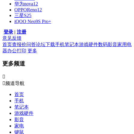
华为nova12
OPPOReno12
三星S25
iQOO Neo9S Pro+
登录
|
注册
意见反馈
首页
查报价
问答
论坛
下载
手机
笔记本
游戏硬件
数码影音
家用电
器
办公打印
更多
更多频道


频道导航
首页
手机
笔记本
游戏硬件
影音
家电
键鼠