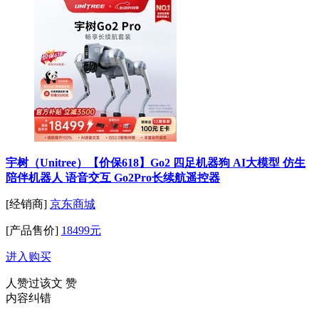
宇树（Unitree）【价保618】Go2 四足机器狗 AI大模型 仿生
陪伴机器人 语音交互 Go2Pro长续航遥控器
[经销商]
京东商城
[产品售价]
18499元
进入购买
人赞过该文
赞
内容纠错