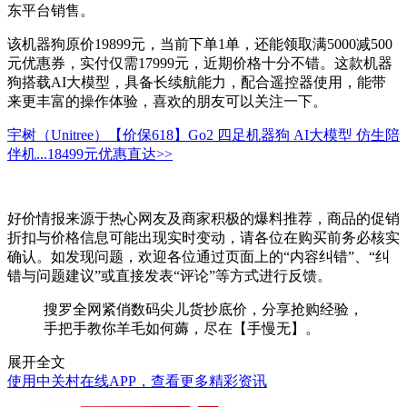
东平台销售。
该机器狗原价19899元，当前下单1单，还能领取满5000减500
元优惠券，实付仅需17999元，近期价格十分不错。这款机器
狗搭载AI大模型，具备长续航能力，配合遥控器使用，能带
来更丰富的操作体验，喜欢的朋友可以关注一下。
宇树（Unitree）【价保618】Go2 四足机器狗 AI大模型 仿生陪
伴机...
18499元
优惠直达>>
好价情报来源于热心网友及商家积极的爆料推荐，商品的促销
折扣与价格信息可能出现实时变动，请各位在购买前务必核实
确认。如发现问题，欢迎各位通过页面上的“内容纠错”、“纠
错与问题建议”或直接发表“评论”等方式进行反馈。
搜罗全网紧俏数码尖儿货抄底价，分享抢购经验，
手把手教你羊毛如何薅，尽在【手慢无】。
展开全文
使用中关村在线APP，查看更多精彩资讯