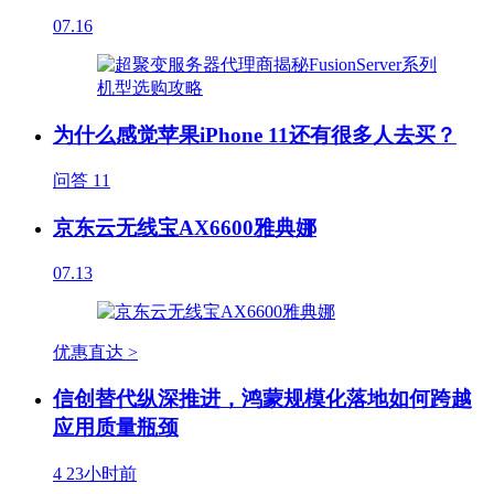
07.16
为什么感觉苹果iPhone 11还有很多人去买？
问答
11
京东云无线宝AX6600雅典娜
07.13
优惠直达 >
信创替代纵深推进，鸿蒙规模化落地如何跨越
应用质量瓶颈
4
23小时前