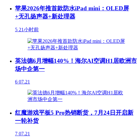
苹果2026年推首款防水iPad mini：OLED屏
+无孔扬声器+新处理器
5
21小时前
英法德6月增幅140%！海尔AI空调H1居欧洲市
场中企第一
6
07.21
红魔游戏平板5 Pro热销断货，7月24日开启新
一轮补货
7
07.21