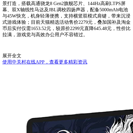
景打造，搭载高通骁龙8 Gen2旗舰芯片、144Hz高刷LTPS屏
幕、双X轴线性马达及JBL调校四扬声器，配备5000mAh电池
与45W快充，机身轻薄便携，支持横竖双模式肩键，带来沉浸
式游戏体验；目前天猫精选活动售价2279元，叠加国补及淘金
币后实付仅需1653.52元，较原价2299元直降645.48元，性价比
拉满，游戏党与高效办公用户不容错过。
展开全文
使用中关村在线APP，查看更多精彩资讯