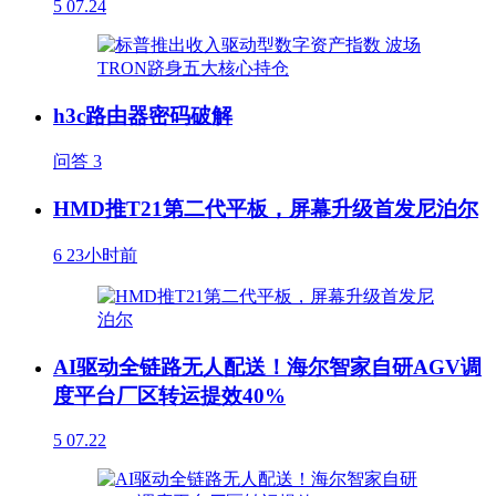
5
07.24
h3c路由器密码破解
问答
3
HMD推T21第二代平板，屏幕升级首发尼泊尔
6
23小时前
AI驱动全链路无人配送！海尔智家自研AGV调
度平台厂区转运提效40%
5
07.22