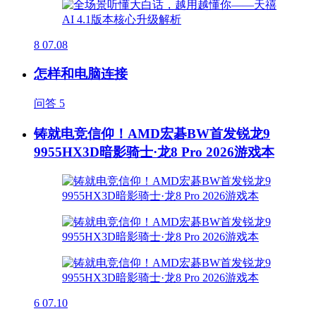
8
07.08
怎样和电脑连接
问答
5
铸就电竞信仰！AMD宏碁BW首发锐龙9
9955HX3D暗影骑士·龙8 Pro 2026游戏本
6
07.10