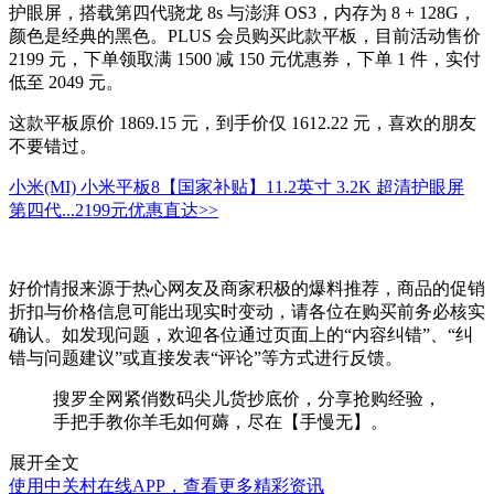
护眼屏，搭载第四代骁龙 8s 与澎湃 OS3，内存为 8 + 128G，
颜色是经典的黑色。PLUS 会员购买此款平板，目前活动售价
2199 元，下单领取满 1500 减 150 元优惠券，下单 1 件，实付
低至 2049 元。
这款平板原价 1869.15 元，到手价仅 1612.22 元，喜欢的朋友
不要错过。
小米(MI) 小米平板8【国家补贴】11.2英寸 3.2K 超清护眼屏
第四代...
2199元
优惠直达>>
好价情报来源于热心网友及商家积极的爆料推荐，商品的促销
折扣与价格信息可能出现实时变动，请各位在购买前务必核实
确认。如发现问题，欢迎各位通过页面上的“内容纠错”、“纠
错与问题建议”或直接发表“评论”等方式进行反馈。
搜罗全网紧俏数码尖儿货抄底价，分享抢购经验，
手把手教你羊毛如何薅，尽在【手慢无】。
展开全文
使用中关村在线APP，查看更多精彩资讯