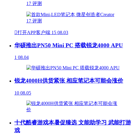

打开APP客户端
15
08.03
华硕推出PN50 Mini PC 搭载锐龙4000 APU
1
08.04
锐龙4000H供货紧张 相应笔记本可能会涨价
10
08.05
十代酷睿游戏本暑促臻选 文能助学习 武能打游
戏