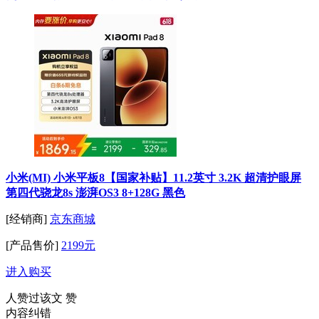
小米(MI) 小米平板8【国家补贴】11.2英寸 3.2K 超清护眼屏
第四代骁龙8s 澎湃OS3 8+128G 黑色
[经销商]
京东商城
[产品售价]
2199元
进入购买
人赞过该文
赞
内容纠错