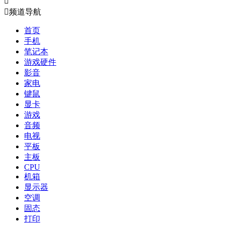


频道导航
首页
手机
笔记本
游戏硬件
影音
家电
键鼠
显卡
游戏
音频
电视
平板
主板
CPU
机箱
显示器
空调
固态
打印