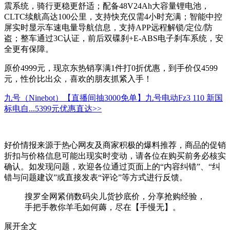
震系统，骑行更稳更舒适；配备48V24Ah大容量锂电池，
CLTC续航高达100公里，支持快充仅需4小时充满；智能中控
屏实时显示车速电量导航信息，支持APP远程解锁/定位/防
盗；整车通过3C认证，前后双碟刹+E-ABS电子刹车系统，安
全更有保障。
原价4999元，现京东热销享满1件打0折优惠，到手价仅4599
元，性价比出众，喜欢的朋友抓紧入手！
九号（Ninebot）【直播间抽3000免单】九号电动Fz3 110 新国
标电自...
5399元
优惠直达>>
好价情报来源于热心网友及商家积极的爆料推荐，商品的促销
折扣与价格信息可能出现实时变动，请各位在购买前务必核实
确认。如发现问题，欢迎各位通过页面上的“内容纠错”、“纠
错与问题建议”或直接发表“评论”等方式进行反馈。
搜罗全网紧俏数码尖儿货抄底价，分享抢购经验，
手把手教你羊毛如何薅，尽在【手慢无】。
展开全文