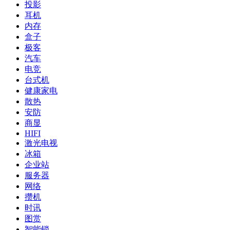
投影
耳机
内存
盒子
极客
汽车
电竞
台式机
健康家电
散热
安防
商显
HIFI
激光电视
冰箱
企业站
服务器
网络
攒机
时讯
图赏
智能锁