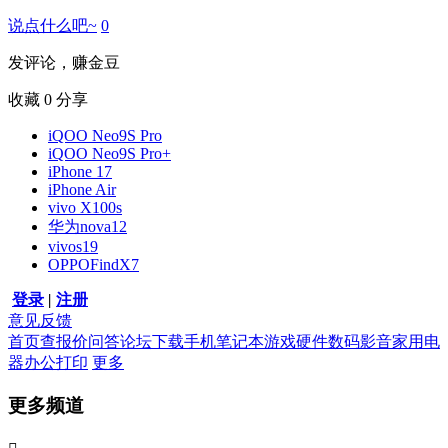
说点什么吧~
0
发评论，赚金豆
收藏
0
分享
iQOO Neo9S Pro
iQOO Neo9S Pro+
iPhone 17
iPhone Air
vivo X100s
华为nova12
vivos19
OPPOFindX7
登录
|
注册
意见反馈
首页
查报价
问答
论坛
下载
手机
笔记本
游戏硬件
数码影音
家用电
器
办公打印
更多
更多频道