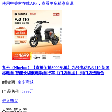
使用中关村在线APP，查看更多精彩资讯
九号（Ninebot）【直播间抽3000免单】九号电动Fz3 110 新国
标电自 智能长续航电动自行车【门店自提】 到门店选颜色
[经销商]
京东商城
[产品售价]
5399元
进入购买
人赞过该文
赞