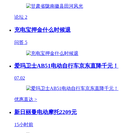
论坛
2
充电宝押金什么时候退
问答
5
爱玛卫士AB51电动自行车京东直降千元！
07.02
优惠直达 >
新日丽曼电动摩托2209元
15小时前