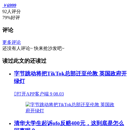
￥
6999
92人评分
79%好评
评论
更多评论
还没有人评论~
快来
抢沙发
吧~
读过此文的还读过
字节跳动将把TikTok总部迁至伦敦 英国政府开
绿灯

打开APP客户端
9
08.03
清华大学生起诉ofo反赔400元，这到底是怎么