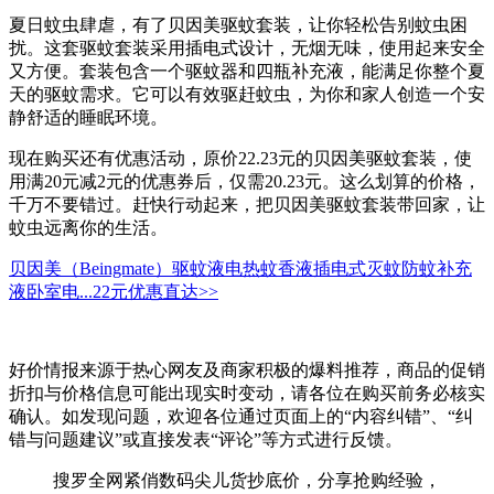
夏日蚊虫肆虐，有了贝因美驱蚊套装，让你轻松告别蚊虫困
扰。这套驱蚊套装采用插电式设计，无烟无味，使用起来安全
又方便。套装包含一个驱蚊器和四瓶补充液，能满足你整个夏
天的驱蚊需求。它可以有效驱赶蚊虫，为你和家人创造一个安
静舒适的睡眠环境。
现在购买还有优惠活动，原价22.23元的贝因美驱蚊套装，使
用满20元减2元的优惠券后，仅需20.23元。这么划算的价格，
千万不要错过。赶快行动起来，把贝因美驱蚊套装带回家，让
蚊虫远离你的生活。
贝因美（Beingmate）驱蚊液电热蚊香液插电式灭蚊防蚊补充
液卧室电...
22元
优惠直达>>
好价情报来源于热心网友及商家积极的爆料推荐，商品的促销
折扣与价格信息可能出现实时变动，请各位在购买前务必核实
确认。如发现问题，欢迎各位通过页面上的“内容纠错”、“纠
错与问题建议”或直接发表“评论”等方式进行反馈。
搜罗全网紧俏数码尖儿货抄底价，分享抢购经验，