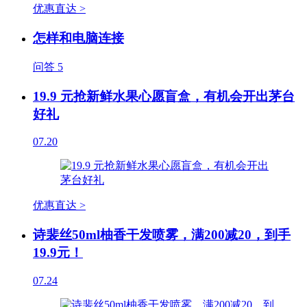
优惠直达 >
怎样和电脑连接
问答
5
19.9 元抢新鲜水果心愿盲盒，有机会开出茅台
好礼
07.20
优惠直达 >
诗裴丝50ml柚香干发喷雾，满200减20，到手
19.9元！
07.24