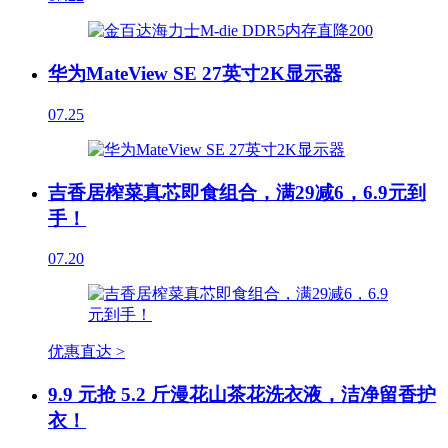
华为MateView SE 27英寸2K显示器
07.25
吉香居榨菜真芯即食组合，满29减6，6.9元到
手！
07.20
优惠直达 >
9.9 元抢 5.2 斤漫花山茶花洗衣液，洁净留香护
衣！