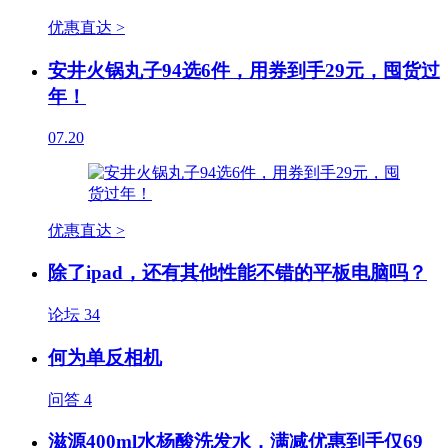
优惠直达 >
安井火锅丸子94选6件，用券到手29元，囤货过
年！
07.20
优惠直达 >
除了ipad，还有其他性能不错的平板电脑吗？
论坛
34
何为单反相机
问答
4
滋源400ml水杨酸洗发水，满减优惠到手仅69