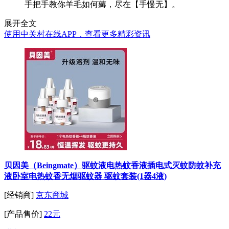
手把手教你羊毛如何薅，尽在【手慢无】。
展开全文
使用中关村在线APP，查看更多精彩资讯
贝因美（Beingmate）驱蚊液电热蚊香液插电式灭蚊防蚊补充
液卧室电热蚊香无烟驱蚊器 驱蚊套装(1器4液)
[经销商]
京东商城
[产品售价]
22元