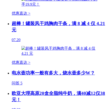
优惠直达 >
超棒！罐装风干鸡胸肉干条，满 8 减 4 仅 4.21
元
07.20
优惠直达 >
电水壶功率一般有多大，烧水壶多少W？
问答
5
欧亚大理高原20盒全脂纯牛奶，满40减12仅38
元！