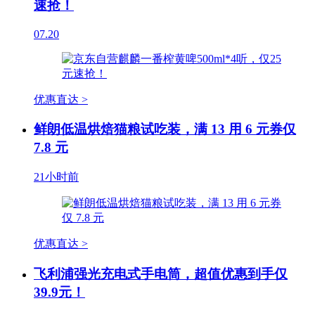
速抢！
07.20
优惠直达 >
鲜朗低温烘焙猫粮试吃装，满 13 用 6 元券仅
7.8 元
21小时前
优惠直达 >
飞利浦强光充电式手电筒，超值优惠到手仅
39.9元！