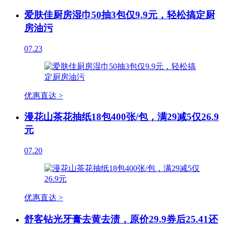
爱肤佳厨房湿巾50抽3包仅9.9元，轻松搞定厨
房油污
07.23
优惠直达 >
漫花山茶花抽纸18包400张/包，满29减5仅26.9
元
07.20
优惠直达 >
舒客钻光牙膏去黄去渍，原价29.9券后25.41还