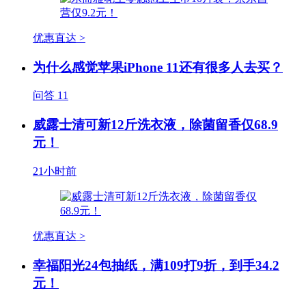
优惠直达 >
为什么感觉苹果iPhone 11还有很多人去买？
问答
11
威露士清可新12斤洗衣液，除菌留香仅68.9
元！
21小时前
优惠直达 >
幸福阳光24包抽纸，满109打9折，到手34.2
元！