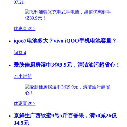
07.21
优惠直达 >
iqoo7电池多大？vivo iQOO手机电池容量？
问答
4
爱肤佳厨房湿巾3包9.9元，清洁油污超省心！
21小时前
优惠直达 >
京鲜生广西钦蜜9号5斤百香果，满50减26仅
34.9元