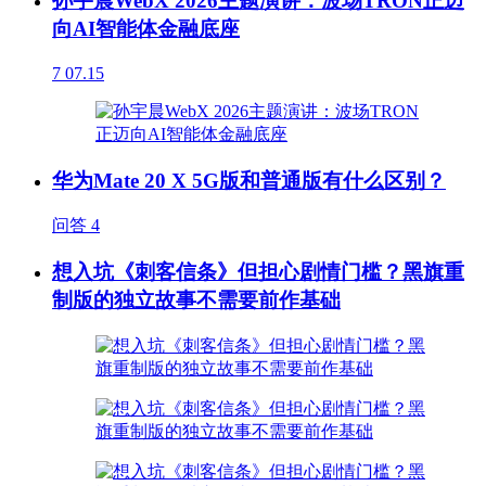
孙宇晨WebX 2026主题演讲：波场TRON正迈
向AI智能体金融底座
7
07.15
华为Mate 20 X 5G版和普通版有什么区别？
问答
4
想入坑《刺客信条》但担心剧情门槛？黑旗重
制版的独立故事不需要前作基础