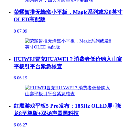
荣耀暂推无蜂窝小平板，Magic系列或发8英寸
OLED高配版
8
07.09
HUIWEI冒充HUAWEI？消费者低价购入山寨
平板引平台紧急核查
6
06.19
红魔游戏平板5 Pro发布：185Hz OLED屏+骁
龙8至尊版+双扬声器黑科技
6
06.27