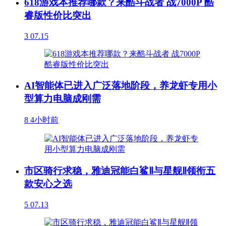
618游戏本推荐哪款？来酷斗战者 战7000P 酷
睿版性价比突出
3
07.15
AI智能体已进入广泛落地阶段，养龙虾专用小
型算力电脑成刚需
8
4小时前
市区骑行求稳，雅迪冠能白鲨Ⅱ与星舰Ⅱ领衔五
款安心之选
5
07.13