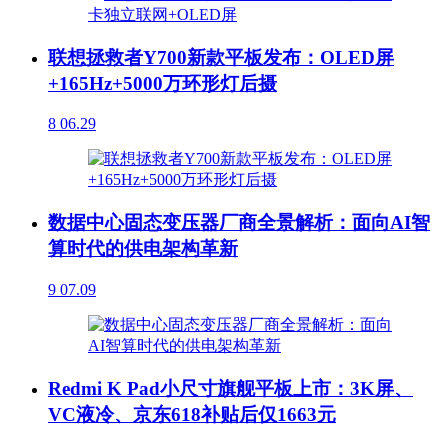
联想拯救者Y700新款平板发布：OLED屏
+165Hz+5000万环形灯后摄
8
06.29
数据中心固态变压器厂商全景解析：面向AI智
算时代的供电架构革新
9
07.09
Redmi K Pad小尺寸旗舰平板上市：3K屏、
VC液冷、京东618补贴后仅1663元