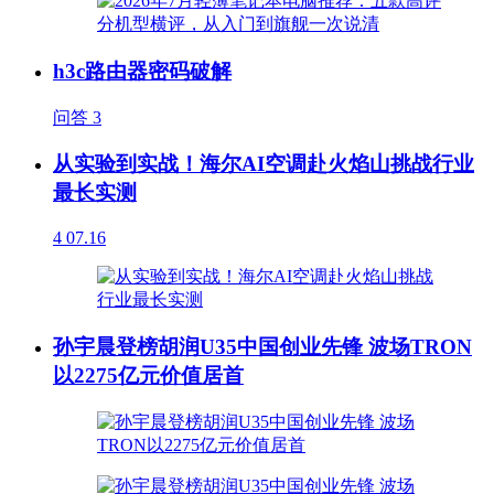
h3c路由器密码破解
问答
3
从实验到实战！海尔AI空调赴火焰山挑战行业
最长实测
4
07.16
孙宇晨登榜胡润U35中国创业先锋 波场TRON
以2275亿元价值居首