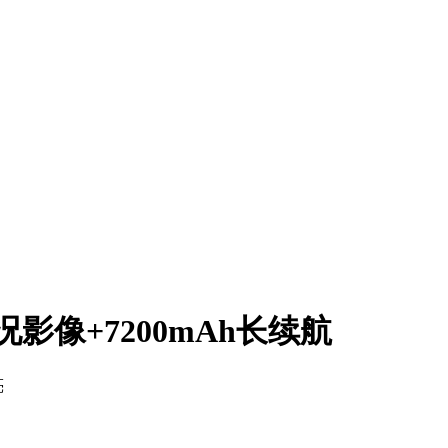
实况影像+7200mAh长续航
亮