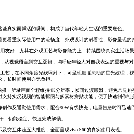
这些真实而鲜活的瞬间，构成了当代年轻人生活的重要底色。
是更看重实际使用中的流畅度、外观设计的耐看性、影像呈现的
与使用友好，尤其在外观工艺与影像能力上，持续围绕真实生活场
设计主张，从视觉语言到交互逻辑，均呼应年轻人对自我表达的重视与
星芒光刻工艺，在不同角度光线照射下，可呈现细腻流动的星光纹理
松，长时间使用亦无负担。
原相机实况拍摄，所录画面全程维持4K分辨率，帧间过渡顺滑，避免
时支持实况视频的智能抠图与多素材拼贴功能，便于快速制作社
影像创作及通勤使用需求；配合90W有线快充，电量告急时可迅速
出汗，仍能稳定、快速完成解锁。
交互体验五大维度，全面呈现vivo S60的真实使用表现。