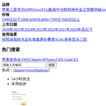
品牌
苹果
三星
华为
OPPO
vivo
TCL
酷派
中兴
联想
神舟
金立
荣耀
华硕
vi
价格
1999元以下
2000-4599元
4600-7599元
7600元以上
上市日期
2026年
2025年
2024年
2023年
2022年
2021年
2020年及以下
使用场景
拍照
游戏
快充
送长辈
曲屏
折叠屏
5G
4G
商务
音乐
三防
热门搜索
苹果发布会
AWE
Chinajoy
IFA
mwc
CES Asia
CES
热词：
chinajoy
vivox9s
iphone7
24小时热文
本周热评