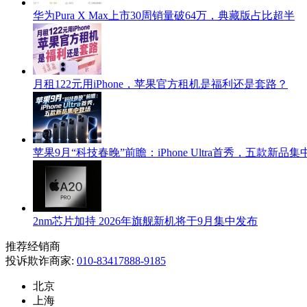
华为Pura X Max上市30周销量破64万，典藏版占比超半
月租122元用iPhone，苹果官方租机是福利还是套路？
苹果9月“科技春晚”前瞻：iPhone Ultra首秀，五款新品
2nm芯片加持 2026年旗舰新机将于9月集中发布
推荐经销商
投诉欺诈商家:
010-83417888-9185
北京
上海