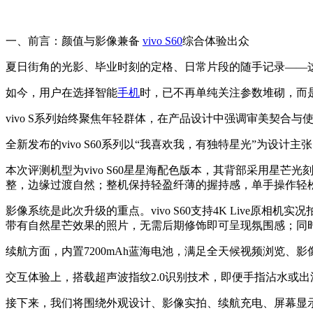
一、前言：颜值与影像兼备
vivo S60
综合体验出众
夏日街角的光影、毕业时刻的定格、日常片段的随手记录——
如今，用户在选择智能
手机
时，已不再单纯关注参数堆砌，而
vivo S系列始终聚焦年轻群体，在产品设计中强调审美契合
全新发布的vivo S60系列以“我喜欢我，有独特星光”为
本次评测机型为vivo S60星星海配色版本，其背部采用
整，边缘过渡自然；整机保持轻盈纤薄的握持感，单手操作轻
影像系统是此次升级的重点。vivo S60支持4K Live
带有自然星芒效果的照片，无需后期修饰即可呈现氛围感；同
续航方面，内置7200mAh蓝海电池，满足全天候视频浏览、
交互体验上，搭载超声波指纹2.0识别技术，即便手指沾水或
接下来，我们将围绕外观设计、影像实拍、续航充电、屏幕显示及