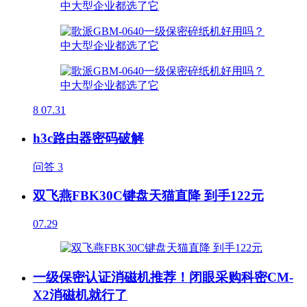
8
07.31
h3c路由器密码破解
问答
3
双飞燕FBK30C键盘天猫直降 到手122元
07.29
一级保密认证消磁机推荐！闭眼采购科密CM-
X2消磁机就行了