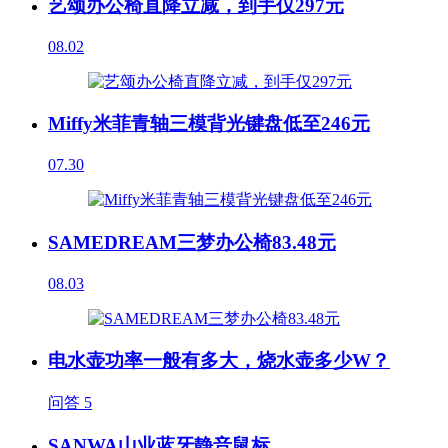
艺颂办公椅直降立减，到手仅297元
08.02
Miffy米菲青轴三模背光键盘低至246元
07.30
SAMEDREAM三梦办公椅83.48元
08.03
电水壶功率一般有多大，烧水壶多少W？
问答
5
SANWA山业蓝牙静音鼠标