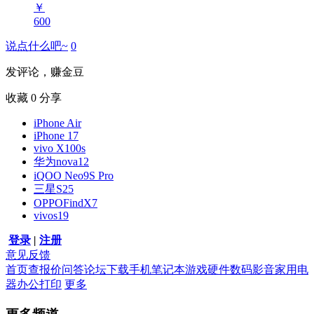
￥
600
说点什么吧~
0
发评论，赚金豆
收藏
0
分享
iPhone Air
iPhone 17
vivo X100s
华为nova12
iQOO Neo9S Pro
三星S25
OPPOFindX7
vivos19
登录
|
注册
意见反馈
首页
查报价
问答
论坛
下载
手机
笔记本
游戏硬件
数码影音
家用电
器
办公打印
更多