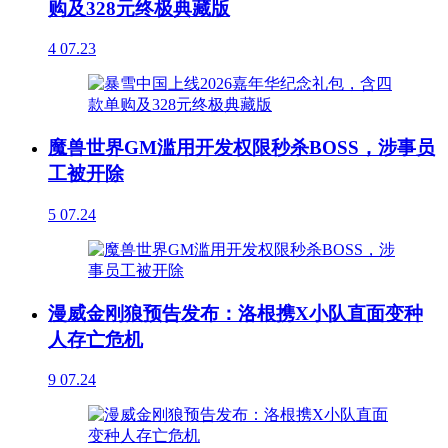
购及328元终极典藏版
4
07.23
魔兽世界GM滥用开发权限秒杀BOSS，涉事员
工被开除
5
07.24
漫威金刚狼预告发布：洛根携X小队直面变种
人存亡危机
9
07.24