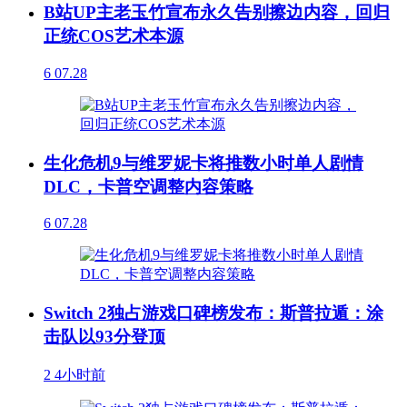
B站UP主老玉竹宣布永久告别擦边内容，回归
正统COS艺术本源
6
07.28
生化危机9与维罗妮卡将推数小时单人剧情
DLC，卡普空调整内容策略
6
07.28
Switch 2独占游戏口碑榜发布：斯普拉遁：涂
击队以93分登顶
2
4小时前