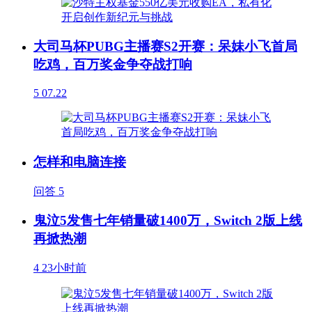
大司马杯PUBG主播赛S2开赛：呆妹小飞首局
吃鸡，百万奖金争夺战打响
5
07.22
怎样和电脑连接
问答
5
鬼泣5发售七年销量破1400万，Switch 2版上线
再掀热潮
4
23小时前