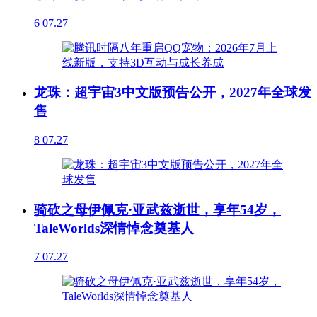
6
07.27
龙珠：超宇宙3中文版预告公开，2027年全球发
售
8
07.27
骑砍之母伊佩克·亚武兹逝世，享年54岁，
TaleWorlds深情悼念奠基人
7
07.27