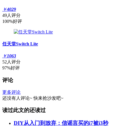
￥
4029
49人评分
100%好评
任天堂Switch Lite
￥
1063
52人评分
97%好评
评论
更多评论
还没有人评论~
快来
抢沙发
吧~
读过此文的还读过
DIY从入门到放弃：信谣言买的i7被i3秒