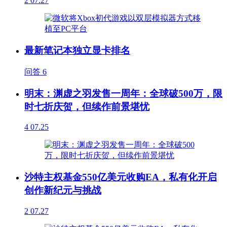
2
07.27
最新笔记本独立显卡排名
问答
6
明末：渊虚之羽发售一周年：全球破500万，限
时七折庆贺，但续作前景堪忧
4
07.25
沙特主权基金550亿美元收购EA，私有化开启
创作新纪元与挑战
2
07.27