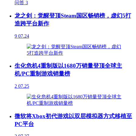
问答
3
龙之剑：觉醒登顶Steam国区畅销榜，虚幻5打
造跨平台新作
9
07.24
生化危机4重制版以1680万销量登顶全球主
机/PC重制游戏销量榜
2
07.25
微软将Xbox初代游戏以双层模拟器方式移植至
PC平台