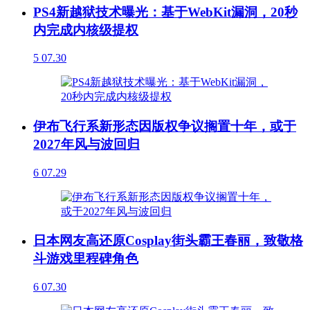
PS4新越狱技术曝光：基于WebKit漏洞，20秒
内完成内核级提权
5
07.30
伊布飞行系新形态因版权争议搁置十年，或于
2027年风与波回归
6
07.29
日本网友高还原Cosplay街头霸王春丽，致敬格
斗游戏里程碑角色
6
07.30