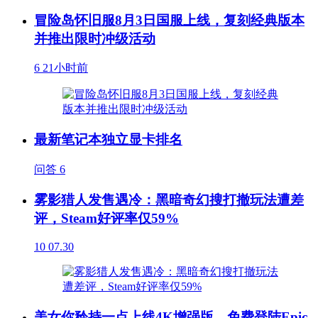
冒险岛怀旧服8月3日国服上线，复刻经典版本
并推出限时冲级活动
6
21小时前
最新笔记本独立显卡排名
问答
6
雾影猎人发售遇冷：黑暗奇幻搜打撤玩法遭差
评，Steam好评率仅59%
10
07.30
美女你矜持一点上线4K增强版，免费登陆Epic