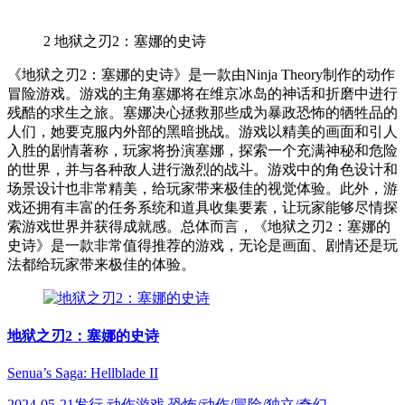
2
地狱之刃2：塞娜的史诗
《地狱之刃2：塞娜的史诗》是一款由Ninja Theory制作的动作
冒险游戏。游戏的主角塞娜将在维京冰岛的神话和折磨中进行
残酷的求生之旅。塞娜决心拯救那些成为暴政恐怖的牺牲品的
人们，她要克服内外部的黑暗挑战。游戏以精美的画面和引人
入胜的剧情著称，玩家将扮演塞娜，探索一个充满神秘和危险
的世界，并与各种敌人进行激烈的战斗。游戏中的角色设计和
场景设计也非常精美，给玩家带来极佳的视觉体验。此外，游
戏还拥有丰富的任务系统和道具收集要素，让玩家能够尽情探
索游戏世界并获得成就感。总体而言，《地狱之刃2：塞娜的
史诗》是一款非常值得推荐的游戏，无论是画面、剧情还是玩
法都给玩家带来极佳的体验。
地狱之刃2：塞娜的史诗
Senua’s Saga: Hellblade II
2024-05-21发行 动作游戏 恐怖/动作/冒险/独立/奇幻