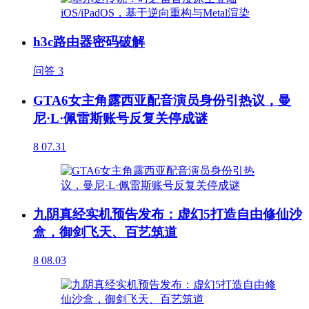
h3c路由器密码破解
问答
3
GTA6女主角露西亚配音演员身份引热议，曼
尼·L·佩雷斯账号反复关停成谜
8
07.31
九阴真经实机预告发布：虚幻5打造自由修仙沙
盒，御剑飞天、百艺筑道
8
08.03