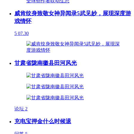
威肯纹身致敬女神异闻录5武见妙，展现深度游
戏情怀
5
07.30
甘肃省陇南徽县田河风光
论坛
2
充电宝押金什么时候退
问答
5