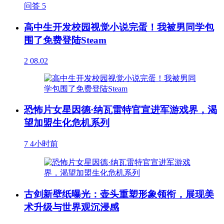
问答
5
高中生开发校园视觉小说完蛋！我被男同学包
围了免费登陆Steam
2
08.02
恐怖片女星因德·纳瓦雷特官宣进军游戏界，渴
望加盟生化危机系列
7
4小时前
古剑新壁纸曝光：壶头重塑形象领衔，展现美
术升级与世界观沉浸感