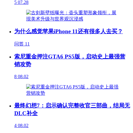
5
07.28
为什么感觉苹果iPhone 11还有很多人去买？
问答
11
索尼重金押注GTA6 PS5版，启动史上最强营
销攻势
8
08.02
最终幻想7：启示确认完整收官三部曲，结局无
DLC补全
4
08.02