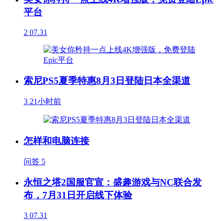
平台
2
07.31
索尼PS5夏季特惠8月3日登陆日本全渠道
3
21小时前
怎样和电脑连接
问答
5
永恒之塔2国服官宣：盛趣游戏与NC联合发
布，7月31日开启线下体验
3
07.31