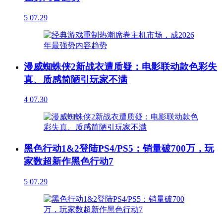
5
07.29
漫威蜘蛛侠2新战衣遭质疑：电影联动款色彩失
真、质感简陋引玩家不满
4
07.30
黑色行动1&2登陆PS4/PS5：销量破700万，玩
家数超新作黑色行动7
5
07.29