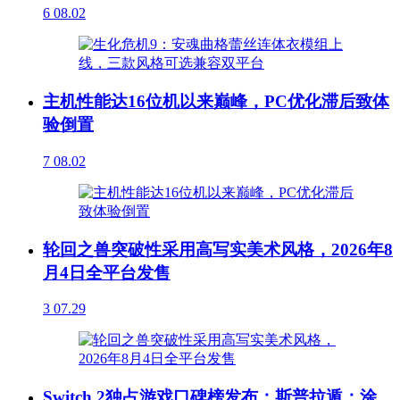
6
08.02
主机性能达16位机以来巅峰，PC优化滞后致体
验倒置
7
08.02
轮回之兽突破性采用高写实美术风格，2026年8
月4日全平台发售
3
07.29
Switch 2独占游戏口碑榜发布：斯普拉遁：涂