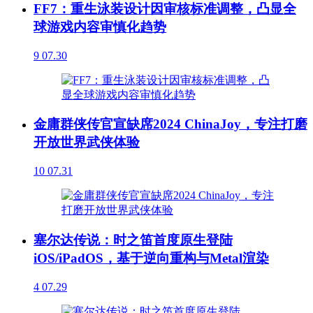
FF7：重生泳装设计因审核标准调整，凸显全
球游戏内容审慎化趋势
9
07.30
金庸群侠传官宣缺席2024 ChinaJoy，专注打磨
开放世界武侠体验
10
07.31
塞尔达传说：时之笛首度原生登陆
iOS/iPadOS，基于逆向重构与Metal渲染
4
07.29