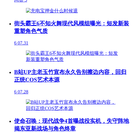
街头霸王6不知火舞现代风模组曝光：短发新装
重塑角色气质
6
07.31
B站UP主老玉竹宣布永久告别擦边内容，回归
正统COS艺术本源
6
07.28
使命召唤：现代战争4首曝战役实机，失守阵地
揭东亚新战场与角色终章