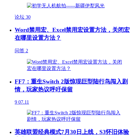
论坛
30
Word禁用宏、Excel禁用宏设置方法，关闭宏
在哪里设置方法？
问答
2
FF7：重生Switch 2版惊现巨型陆行鸟闯入剧
情，玩家热议呼吁保留
9
07.11
英雄联盟经典模式7月30日上线，S3怀旧体验