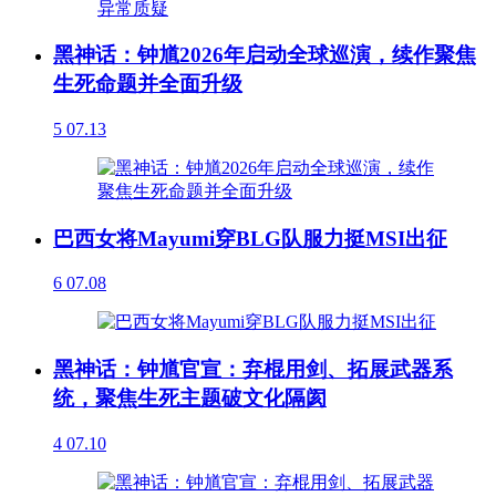
黑神话：钟馗2026年启动全球巡演，续作聚焦
生死命题并全面升级
5
07.13
巴西女将Mayumi穿BLG队服力挺MSI出征
6
07.08
黑神话：钟馗官宣：弃棍用剑、拓展武器系
统，聚焦生死主题破文化隔阂
4
07.10