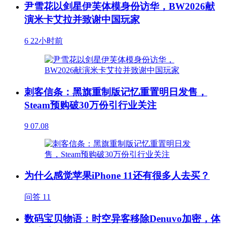
尹雪花以剑星伊芙体模身份访华，BW2026献
演米卡艾拉并致谢中国玩家
6
22小时前
刺客信条：黑旗重制版记忆重置明日发售，
Steam预购破30万份引行业关注
9
07.08
为什么感觉苹果iPhone 11还有很多人去买？
问答
11
数码宝贝物语：时空异客移除Denuvo加密，体