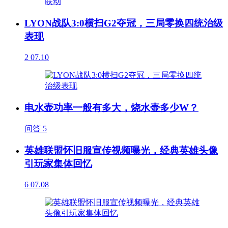
LYON战队3:0横扫G2夺冠，三局零换四统治级
表现
2
07.10
电水壶功率一般有多大，烧水壶多少W？
问答
5
英雄联盟怀旧服宣传视频曝光，经典英雄头像
引玩家集体回忆
6
07.08