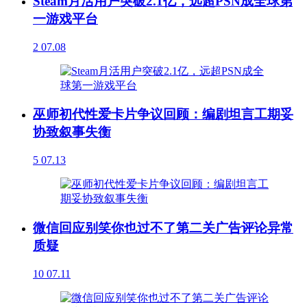
Steam月活用户突破2.1亿，远超PSN成全球第
一游戏平台
2
07.08
巫师初代性爱卡片争议回顾：编剧坦言工期妥
协致叙事失衡
5
07.13
微信回应别笑你也过不了第二关广告评论异常
质疑
10
07.11