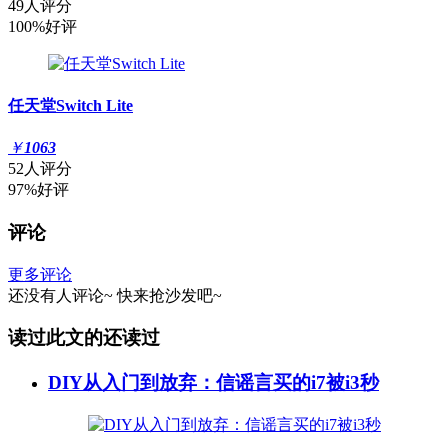
49人评分
100%好评
任天堂Switch Lite
￥
1063
52人评分
97%好评
评论
更多评论
还没有人评论~
快来
抢沙发
吧~
读过此文的还读过
DIY从入门到放弃：信谣言买的i7被i3秒