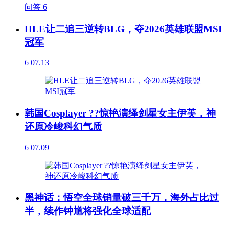
问答
6
HLE让二追三逆转BLG，夺2026英雄联盟MSI
冠军
6
07.13
韩国Cosplayer ??惊艳演绎剑星女主伊芙，神
还原冷峻科幻气质
6
07.09
黑神话：悟空全球销量破三千万，海外占比过
半，续作钟馗将强化全球适配