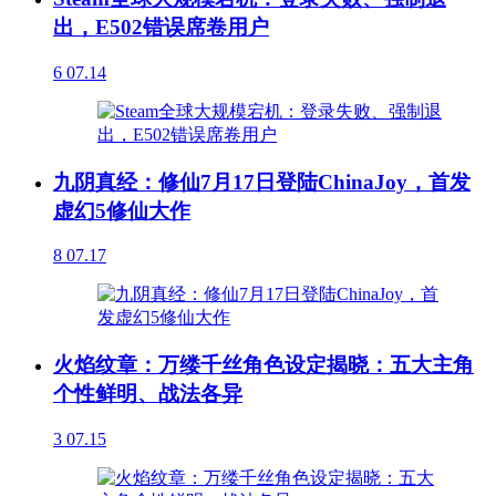
出，E502错误席卷用户
6
07.14
九阴真经：修仙7月17日登陆ChinaJoy，首发
虚幻5修仙大作
8
07.17
火焰纹章：万缕千丝角色设定揭晓：五大主角
个性鲜明、战法各异
3
07.15