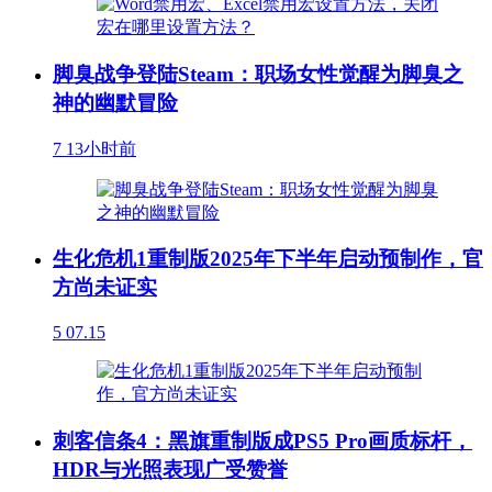
脚臭战争登陆Steam：职场女性觉醒为脚臭之
神的幽默冒险
7
13小时前
生化危机1重制版2025年下半年启动预制作，官
方尚未证实
5
07.15
刺客信条4：黑旗重制版成PS5 Pro画质标杆，
HDR与光照表现广受赞誉