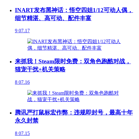
INART发布黑神话：悟空四姐1/12可动人偶，
细节精湛、高可动、配件丰富
9
07.17
来抓我！Steam限时免费：双角色跑酷对战，
猫宠干扰+机关策略
8
07.16
腾讯严打鼠标宏作弊：违规即封号，最高十年
永久封禁
8
07.15