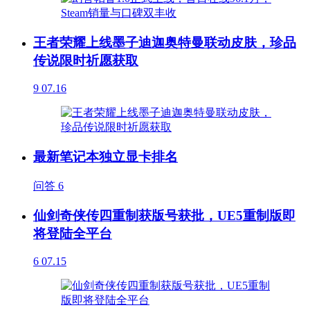
王者荣耀上线墨子迪迦奥特曼联动皮肤，珍品
传说限时祈愿获取
9
07.16
最新笔记本独立显卡排名
问答
6
仙剑奇侠传四重制获版号获批，UE5重制版即
将登陆全平台
6
07.15