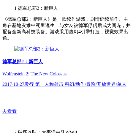
1
德军总部2：新巨人
《德军总部2：新巨人》是一款续作游戏，剧情延续前作。主
角在基地灾难中死里逃生，与女友被德军俘虏后成为间谍，并
配备全新高科技装备。游戏采用虚幻4引擎打造，视觉效果出
色。
德军总部2：新巨人
Wolfenstein 2: The New Colossus
2017-10-27发行 第一人称射击 科幻/动作/冒险/开放世界/单人
去看看
2
破坏连队：太平洋中队WWII