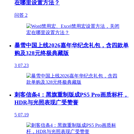
在哪里设置方法？
问答
2
暴雪中国上线2026嘉年华纪念礼包，含四款单
购及328元终极典藏版
3
07.23
刺客信条4：黑旗重制版成PS5 Pro画质标杆，
HDR与光照表现广受赞誉
5
07.19