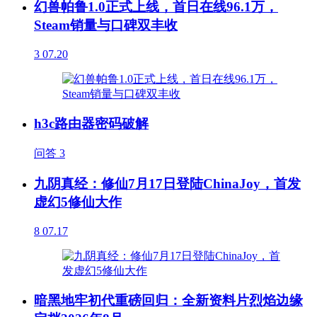
幻兽帕鲁1.0正式上线，首日在线96.1万，
Steam销量与口碑双丰收
3
07.20
h3c路由器密码破解
问答
3
九阴真经：修仙7月17日登陆ChinaJoy，首发
虚幻5修仙大作
8
07.17
暗黑地牢初代重磅回归：全新资料片烈焰边缘