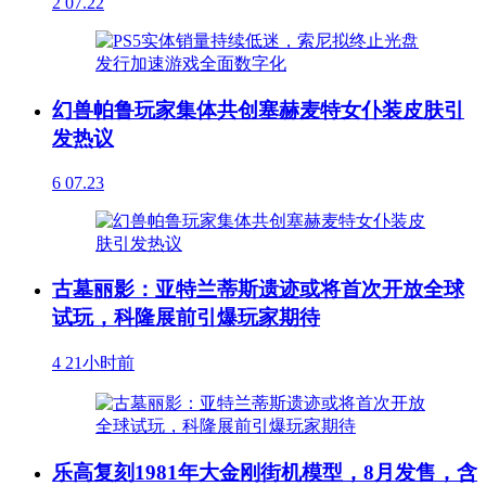
2
07.22
幻兽帕鲁玩家集体共创塞赫麦特女仆装皮肤引
发热议
6
07.23
古墓丽影：亚特兰蒂斯遗迹或将首次开放全球
试玩，科隆展前引爆玩家期待
4
21小时前
乐高复刻1981年大金刚街机模型，8月发售，含