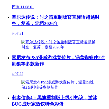
评测
11
08.01
塞尔达传说：时之笛重制版官宣标语超越时
空，复苏，定档2026年
9
07.21
索尼发布PS5漫威游戏宣传片，涵盖蜘蛛侠2金
刚狼等多款新作
4
07.22
刺客信条4：黑旗重制版上线引热议，游泳
BUG成玩家热议特色彩蛋