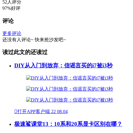
52人评分
97%好评
评论
更多评论
还没有人评论~
快来
抢沙发
吧~
读过此文的还读过
DIY从入门到放弃：信谣言买的i7被i3秒

打开APP客户端
22
08.04
极速鲨课堂13：10系和20系显卡区别在哪？