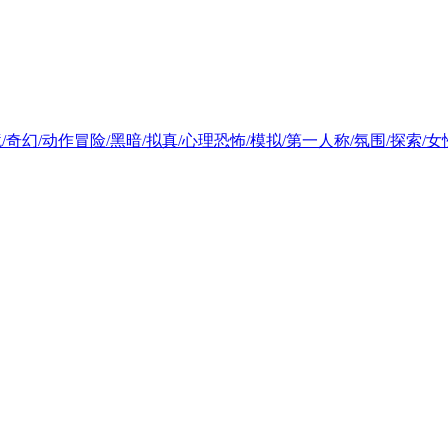
对战环境/奇幻/动作冒险/黑暗/拟真/心理恐怖/模拟/第一人称/氛围/探