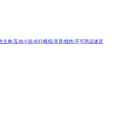
索/女性主角/互动小说/步行模拟/灵异/线性/不可思议迷宫