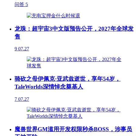
问答
5
龙珠：超宇宙3中文版预告公开，2027年全球发
售
9
07.27
骑砍之母伊佩克·亚武兹逝世，享年54岁，
TaleWorlds深情悼念奠基人
7
07.27
魔兽世界GM滥用开发权限秒杀BOSS，涉事员