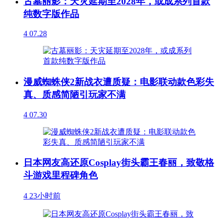
古墓丽影：天灾延期至2028年，或成系列首款
纯数字版作品
4
07.28
漫威蜘蛛侠2新战衣遭质疑：电影联动款色彩失
真、质感简陋引玩家不满
4
07.30
日本网友高还原Cosplay街头霸王春丽，致敬格
斗游戏里程碑角色
4
23小时前