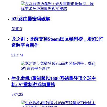
h3c路由器密码破解
问答
3
龙之剑：觉醒登顶Steam国区畅销榜，虚幻5打
造跨平台新作
9
07.24
生化危机4重制版以1680万销量登顶全球主
机/PC重制游戏销量榜
2
07.25