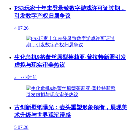
PS3玩家十年未登录致数字游戏许可证过期，
引发数字产权归属争议
4
07.26
生化危机9格蕾丝原型茱莉亚·普拉特新照引发
虚拟与现实审美热议
2
17小时前
古剑新壁纸曝光：壶头重塑形象领衔，展现美
术升级与世界观沉浸感
5
07.28