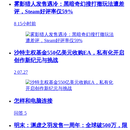
雾影猎人发售遇冷：黑暗奇幻搜打撤玩法遭差
评，Steam好评率仅59%
8
15小时前
沙特主权基金550亿美元收购EA，私有化开启
创作新纪元与挑战
2
07.27
怎样和电脑连接
问答
5
明末：渊虚之羽发售一周年：全球破500万，限