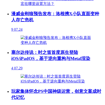
漫威金刚狼预告发布：洛根携X小队直面变种
人存亡危机
9
07.24
塞尔达传说：时之笛首度原生登陆
iOS/iPadOS，基于逆向重构与Metal渲染
4
07.29
玩家集体怀念PS中国神级运营，创意文案成时
代记忆