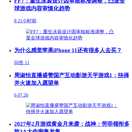
FF7：重生泳装设计因审核标准调整，凸显全
球游戏内容审慎化趋势
8
21小时前
为什么感觉苹果iPhone 11还有很多人去买？
问答
11
周淑怡直播盛赞国产互动影游天平游戏1：抉择
并火速加入愿望单
6
07.26
2027年2月游戏黄金月来袭：战神：劳菲领衔多
款3A大作密集发售