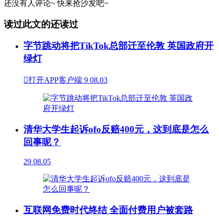
还没有人评论~
快来
抢沙发
吧~
读过此文的还读过
字节跳动将把TikTok总部迁至伦敦 英国政府开
绿灯

打开APP客户端
9
08.03
清华大学生起诉ofo反赔400元，这到底是怎么
回事呢？
29
08.05
互联网免费时代终结 全面付费用户被套路