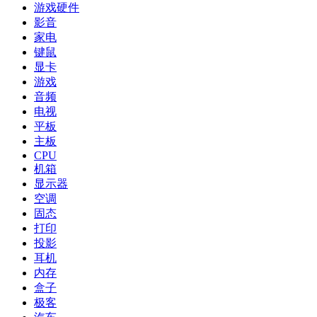
游戏硬件
影音
家电
键鼠
显卡
游戏
音频
电视
平板
主板
CPU
机箱
显示器
空调
固态
打印
投影
耳机
内存
盒子
极客