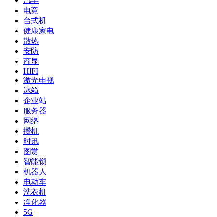
汽车
电竞
台式机
健康家电
散热
安防
商显
HIFI
激光电视
冰箱
企业站
服务器
网络
攒机
时讯
图赏
智能锁
机器人
电动车
洗衣机
净化器
5G