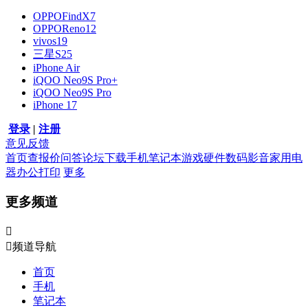
OPPOFindX7
OPPOReno12
vivos19
三星S25
iPhone Air
iQOO Neo9S Pro+
iQOO Neo9S Pro
iPhone 17
登录
|
注册
意见反馈
首页
查报价
问答
论坛
下载
手机
笔记本
游戏硬件
数码影音
家用电
器
办公打印
更多
更多频道


频道导航
首页
手机
笔记本