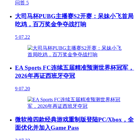
问答
5
大司马杯PUBG主播赛S2开赛：呆妹小飞首局
吃鸡，百万奖金争夺战打响
5
07.22
EA Sports FC连续五届精准预测世界杯冠军，
2026年再证西班牙夺冠
9
07.20
微软推四款经典游戏重制版登陆PC/Xbox，全
面优化并加入Game Pass