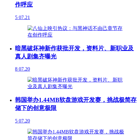
作呼应
5
07.21
暗黑破坏神新作获批开发，资料片、新职业及
真人剧集齐曝光
8
07.20
韩国举办1.44MB软盘游戏开发赛，挑战极简存
储下的创意极限
5
07.20