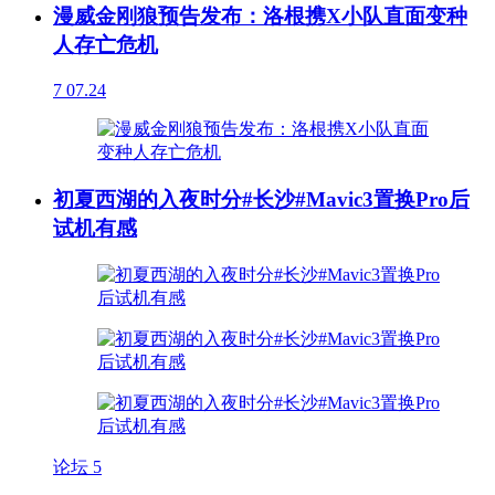
漫威金刚狼预告发布：洛根携X小队直面变种
人存亡危机
7
07.24
初夏西湖的入夜时分#长沙#Mavic3置换Pro后
试机有感
论坛
5