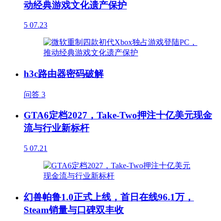
动经典游戏文化遗产保护
5
07.23
h3c路由器密码破解
问答
3
GTA6定档2027，Take-Two押注十亿美元现金
流与行业新标杆
5
07.21
幻兽帕鲁1.0正式上线，首日在线96.1万，
Steam销量与口碑双丰收