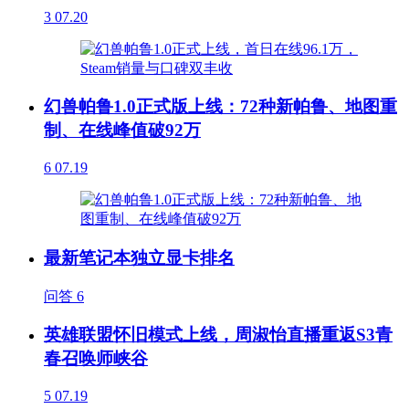
3
07.20
幻兽帕鲁1.0正式版上线：72种新帕鲁、地图重
制、在线峰值破92万
6
07.19
最新笔记本独立显卡排名
问答
6
英雄联盟怀旧模式上线，周淑怡直播重返S3青
春召唤师峡谷
5
07.19