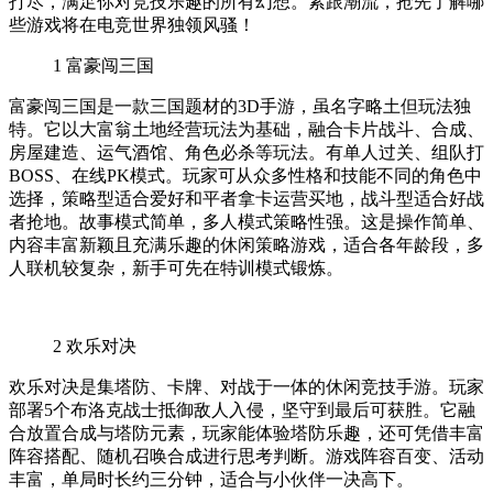
打尽，满足你对竞技乐趣的所有幻想。紧跟潮流，抢先了解哪
些游戏将在电竞世界独领风骚！
1
富豪闯三国
富豪闯三国是一款三国题材的3D手游，虽名字略土但玩法独
特。它以大富翁土地经营玩法为基础，融合卡片战斗、合成、
房屋建造、运气酒馆、角色必杀等玩法。有单人过关、组队打
BOSS、在线PK模式。玩家可从众多性格和技能不同的角色中
选择，策略型适合爱好和平者拿卡运营买地，战斗型适合好战
者抢地。故事模式简单，多人模式策略性强。这是操作简单、
内容丰富新颖且充满乐趣的休闲策略游戏，适合各年龄段，多
人联机较复杂，新手可先在特训模式锻炼。
2
欢乐对决
欢乐对决是集塔防、卡牌、对战于一体的休闲竞技手游。玩家
部署5个布洛克战士抵御敌人入侵，坚守到最后可获胜。它融
合放置合成与塔防元素，玩家能体验塔防乐趣，还可凭借丰富
阵容搭配、随机召唤合成进行思考判断。游戏阵容百变、活动
丰富，单局时长约三分钟，适合与小伙伴一决高下。