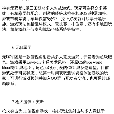
神御无双是Q版三国题材多人对战游戏。玩家可选择众多英
雄，有精彩团战配合、刺激的经验珠抢夺和BOSS神器加持。
游戏节奏紧凑，单局仅需8分钟，拉上好友就能尽享开黑乐
趣。游戏玩法包括乱斗模式、竞技赛、排位赛，还有多地图玩
法、超刺激战斗节奏和战场坐骑系统等特性。
6
无聊军团
无聊军团是一款俯视角射击类多人竞技游戏，开发者为超级肥
皂。游戏采用LowPoly卡通美术风格，还原CS的ice world、
blood等经典地图，角色为Q版可爱的CS经典反恐造型。目前
游戏处于研发状态，想第一时间获取测试资格体验游戏的玩
家，可进行游戏预约并加入QQ群与开发者交流，也可通过邮
箱联系。
7
枪火游侠：突击
枪火突击为3D俯视角游戏，核心玩法集射击与多人竞技于一