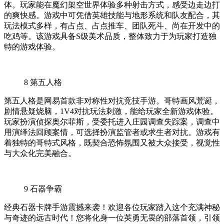
体。玩家能在魔幻架空世界体验多种射击方式，感受边走边打
的爽快感。游戏中可凭借英雄技能与地形系统和队友配合，其
玩法模式多样，有占点、占点推车、团队死斗、尚在开发中的
吃鸡等。该游戏具备S级美术品质，整体致力于为玩家打造独
特的游戏体验。
8
第五人格
第五人格是网易首款非对称性对抗竞技手游。哥特画风荒诞，
剧情悬疑烧脑，1V4对抗玩法刺激，能给玩家全新游戏体验。
玩家扮演侦探奥尔菲斯，受委托进入庄园调查失踪案，调查中
用演绎法回顾案情，可选择扮演监管者或求生者对抗。游戏有
着独特的哥特式风格，既契合恐怖氛围又被大众接受，视觉性
与大众化完美融合。
9
石器争霸
经典石器卡牌手游震撼来袭！欢迎各位玩家踏入这个充满神秘
与奇迹的远古时代！您将化身一位英勇无畏的部落首领，引领