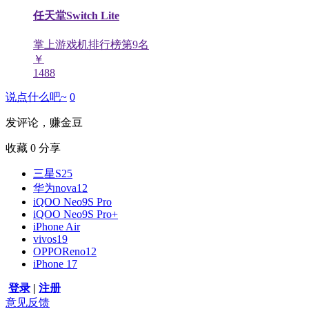
任天堂Switch Lite
掌上游戏机排行榜第
9
名
￥
1488
说点什么吧~
0
发评论，赚金豆
收藏
0
分享
三星S25
华为nova12
iQOO Neo9S Pro
iQOO Neo9S Pro+
iPhone Air
vivos19
OPPOReno12
iPhone 17
登录
|
注册
意见反馈