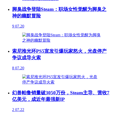
脚臭战争登陆Steam：职场女性觉醒为脚臭之
神的幽默冒险
9
07.20
索尼推光环PS5宣发引爆玩家怒火，光盘停产
争议成导火索
8
07.20
幻兽帕鲁销量破3050万份，Steam主导、营收7
亿美元，成近年最强新IP
2
07.22