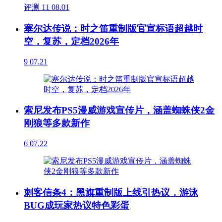
评测
11
08.01
塞尔达传说：时之笛重制版官宣标语超越时
空，复苏，定档2026年
9
07.21
索尼发布PS5漫威游戏宣传片，涵盖蜘蛛侠2金
刚狼等多款新作
6
07.22
刺客信条4：黑旗重制版上线引热议，游泳
BUG成玩家热议特色彩蛋