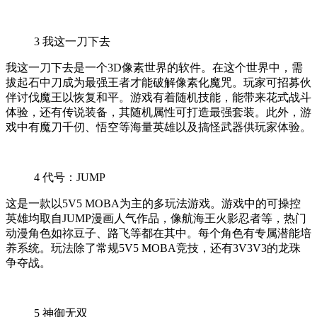
3
我这一刀下去
我这一刀下去是一个3D像素世界的软件。在这个世界中，需
拔起石中刀成为最强王者才能破解像素化魔咒。玩家可招募伙
伴讨伐魔王以恢复和平。游戏有着随机技能，能带来花式战斗
体验，还有传说装备，其随机属性可打造最强套装。此外，游
戏中有魔刀千仞、悟空等海量英雄以及搞怪武器供玩家体验。
4
代号：JUMP
这是一款以5V5 MOBA为主的多玩法游戏。游戏中的可操控
英雄均取自JUMP漫画人气作品，像航海王火影忍者等，热门
动漫角色如祢豆子、路飞等都在其中。每个角色有专属潜能培
养系统。玩法除了常规5V5 MOBA竞技，还有3V3V3的龙珠
争夺战。
5
神御无双