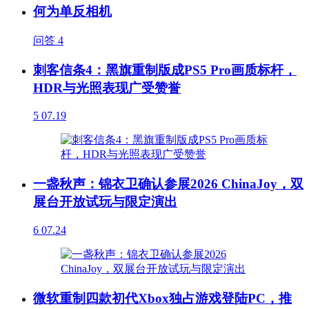
何为单反相机
问答
4
刺客信条4：黑旗重制版成PS5 Pro画质标杆，
HDR与光照表现广受赞誉
5
07.19
一盏秋声：锦衣卫确认参展2026 ChinaJoy，双
展台开放试玩与限定演出
6
07.24
微软重制四款初代Xbox独占游戏登陆PC，推