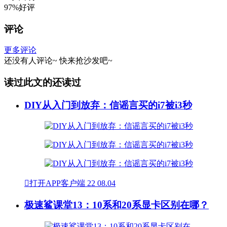
97%好评
评论
更多评论
还没有人评论~
快来
抢沙发
吧~
读过此文的还读过
DIY从入门到放弃：信谣言买的i7被i3秒

打开APP客户端
22
08.04
极速鲨课堂13：10系和20系显卡区别在哪？