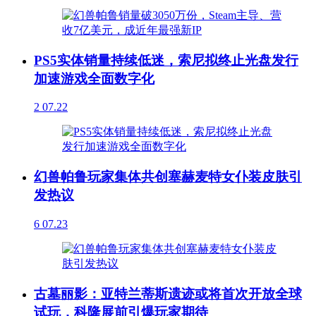
PS5实体销量持续低迷，索尼拟终止光盘发行
加速游戏全面数字化
2
07.22
幻兽帕鲁玩家集体共创塞赫麦特女仆装皮肤引
发热议
6
07.23
古墓丽影：亚特兰蒂斯遗迹或将首次开放全球
试玩，科隆展前引爆玩家期待