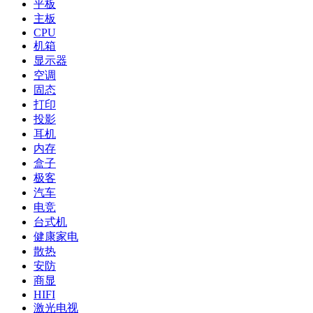
平板
主板
CPU
机箱
显示器
空调
固态
打印
投影
耳机
内存
盒子
极客
汽车
电竞
台式机
健康家电
散热
安防
商显
HIFI
激光电视