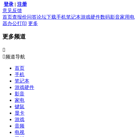
登录
|
注册
意见反馈
首页
查报价
问答
论坛
下载
手机
笔记本
游戏硬件
数码影音
家用电
器
办公打印
更多
更多频道


频道导航
首页
手机
笔记本
游戏硬件
影音
家电
键鼠
显卡
游戏
音频
电视