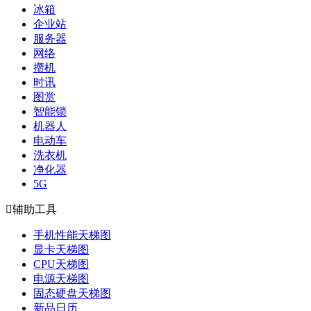
冰箱
企业站
服务器
网络
攒机
时讯
图赏
智能锁
机器人
电动车
洗衣机
净化器
5G

辅助工具
手机性能天梯图
显卡天梯图
CPU天梯图
电源天梯图
固态硬盘天梯图
新品日历