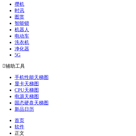
攒机
时讯
图赏
智能锁
机器人
电动车
洗衣机
净化器
5G

辅助工具
手机性能天梯图
显卡天梯图
CPU天梯图
电源天梯图
固态硬盘天梯图
新品日历
首页
软件
正文