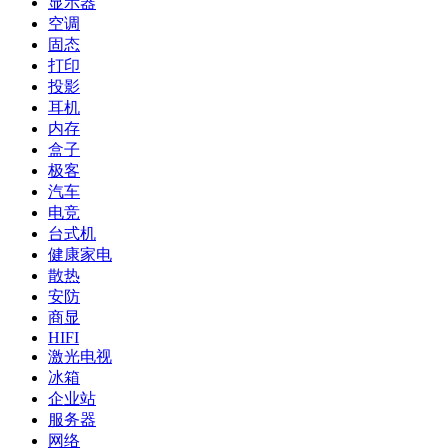
显示器
空调
固态
打印
投影
耳机
内存
盒子
极客
汽车
电竞
台式机
健康家电
散热
安防
商显
HIFI
激光电视
冰箱
企业站
服务器
网络