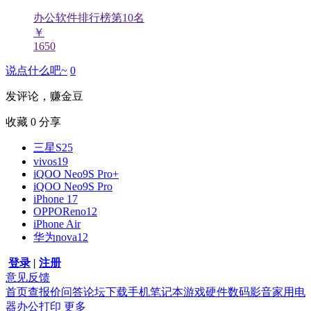
办公软件排行榜第
10
名
￥
1650
说点什么吧~
0
发评论，赚金豆
收藏
0
分享
三星S25
vivos19
iQOO Neo9S Pro+
iQOO Neo9S Pro
iPhone 17
OPPOReno12
iPhone Air
华为nova12
登录
|
注册
意见反馈
首页
查报价
问答
论坛
下载
手机
笔记本
游戏硬件
数码影音
家用电
器
办公打印
更多