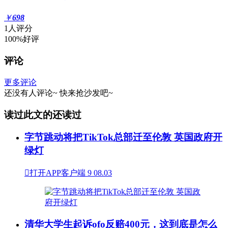
￥
698
1人评分
100%好评
评论
更多评论
还没有人评论~
快来
抢沙发
吧~
读过此文的还读过
字节跳动将把TikTok总部迁至伦敦 英国政府开
绿灯

打开APP客户端
9
08.03
清华大学生起诉ofo反赔400元，这到底是怎么